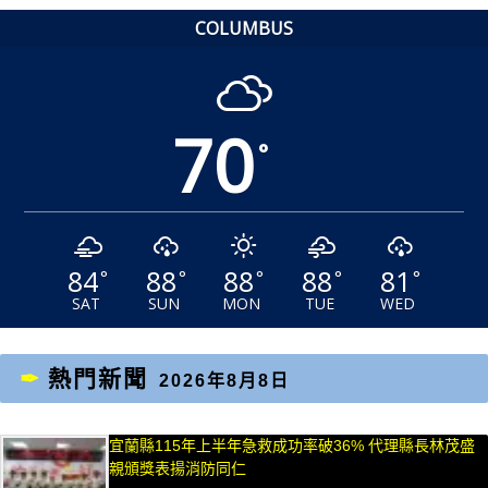
COLUMBUS
70
°
84
88
88
88
81
°
°
°
°
°
SAT
SUN
MON
TUE
WED
熱門新聞
2026年8月8日
宜蘭縣115年上半年急救成功率破36% 代理縣長林茂盛
親頒獎表揚消防同仁