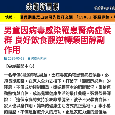
假期民眾出遊可先撥打交通 「1968」客服專線，以避免
快報 »
男童因病毒感染罹患腎病症候
群 良好飲食觀逆轉類固醇副
作用
Posted
Autor
2025-05-18
尖端新聞網
on
【尖端新聞中心】
一名年僅8歲的李姓男童，因病毒感染罹患腎病症候群，必
須長期服藥，在家人全力支持下，打破了「類固醇必胖」的
迷思，不僅成功控制體重，還逆轉原本的肥胖狀況，重拾運
動熱情與自信，成為兒童健康生活的最佳典範。張雲傑醫師
說：「這個家庭的支持系統非常健全，孩子不只學會自律，
家人也以身作則，讓新的健康生活方式真正落地。」李小弟
的經歷，不僅是醫療介入的成功，更是家庭力量的最佳展