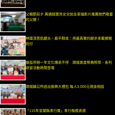
父親節前夕 黃適超寶貝女兒拍全家福影片推薦她們敬愛
的父親！
林國漳患肌腱炎、磨平鞋底：用最真實的腳步承載鄉親
託付
搶孤停辦一年文化傳承不停 頭城普度祭典照常、系列
研習活動熱鬧登場
頭城鎮公所送出振興大禮包 每人3,000元現金相挺
「115年宜蘭縣孝行獎」孝行楷模表揚