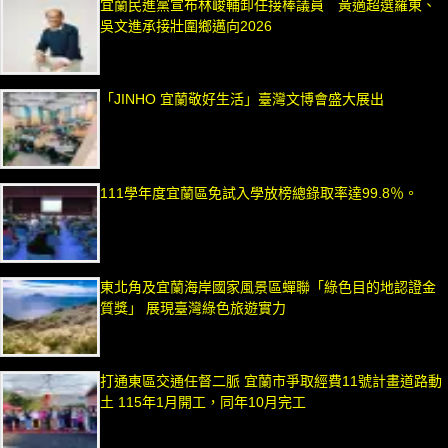
宜蘭民進黨宣布林峻輔卸任接棒議員 黃適超選羅東、
吳文進承接壯圍鄉邁向2026
「JINHO 宜蘭敬好生活」臺灣文博會盛大展出
111學年度宜蘭區免試入學放榜總錄取率達99.8％。
東北角及宜蘭海岸國家風景區蟬聯「綠色目的地認證金
質獎」 展現臺灣綠色旅遊實力
打通東區交通任督二脈 宜蘭市爭取經費11號計畫道路動
土 115年1月開工，同年10月完工