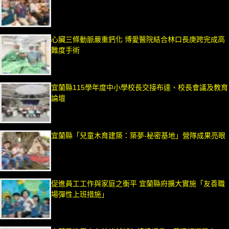
心臟三條動脈嚴重鈣化 博愛醫院結合林口長庚跨完成高
難度手術
宜蘭縣115學年度中小學校長交接布達、校長會議及教育
論壇
宜蘭縣「兒童木育建築：築夢-秘密基地」營隊成果亮眼
促進員工工作與家庭之衡平 宜蘭縣府擴大實施「友善職
場彈性上班措施」