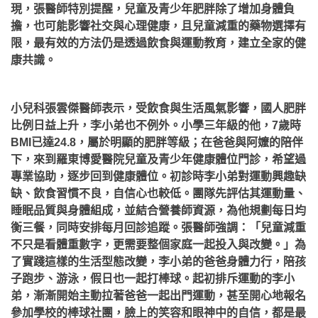
現，張醫師特別提醒，兒童及青少年肥胖除了增加身體負
擔，也可能影響社交與心理健康，且兒童減重的藥物選擇有
限，最有效的方法仍是透過飲食與運動教育，建立全家的健
康共識。
小兒科張雲傑醫師表示，受飲食與生活風氣影響，國人肥胖
比例日益上升，李小弟也不例外。小學三年級的他，7歲時
BMI已達24.8，屬於明顯的肥胖等級；在爸爸與阿嬤的陪伴
下，來到羅東博愛醫院兒童及青少年健康體位門診，希望過
專業協助，逐步回到健康體位。初診時李小弟對運動興趣缺
缺、飲食習慣不良，自信心也較低。團隊先評估其運動量、
睡眠品質與身體組成，並結合營養師資源，為他規劃每日均
衡三餐，同時安排每月回診追蹤。張醫師強調：「兒童減重
不只是看體重數字，更需要整個家庭一起投入與改變。」為
了實踐這樣的生活型態改變，李小弟的爸爸身體力行，陪孩
子跑步、游泳，假日也一起打棒球。起初排斥運動的李小
弟，漸漸開始主動拉著爸爸一起出門運動，甚至開心地報名
參加學校的棒球社團，臉上的笑容和眼神中的自信，都是最