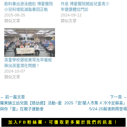
飲料養出游泳圈肚 博愛醫院
作息 博愛醫院開設兒童青少
小兒科增肌減脂重回正軌
年健康體位門診
2025-08-25
2024-09-12
類似文章
類似文章
孩童學校健檢異常及早複檢
揪出孩童潛在問題！
2024-10-07
類似文章
文
← 前一篇文章
下一頁 →
上
下
羅東鎮立幼兒園【慈幼週】活動~愛
2025「宜!蘭人市集 X 冷冷足蘇喜」
章
一
一
與你「童」在親子運動會
5/24-25蘇澳熱鬧登場
導
篇
篇
覽
文
文
加入FB粉絲團，可獲取更多關於我們的訊息！
章：
章：