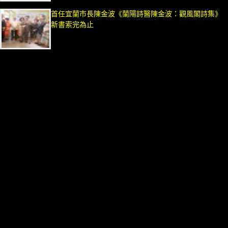
首任宜蘭市長陳金波《蘭陽詩醫陳金波：觀風閣詩集》
新書索完為止