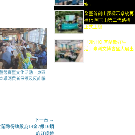
施」
全臺首創山徑標示系統再
進化 阿玉山第二代路標
正式上線
「JINHO 宜蘭敬好生
活」臺灣文博會盛大展出
藝競賽暨文化活動，東區
宣導消費者保護及反詐騙
下一頁 →
蘭縣得牌數為14金7銀16銅
的好成績