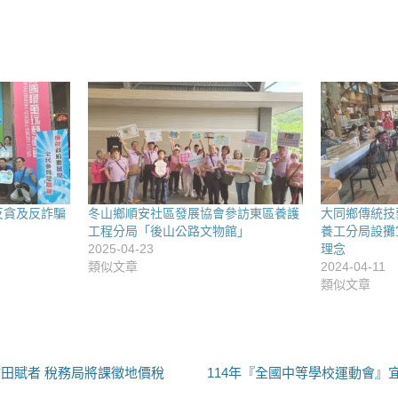
反貪及反詐騙
冬山鄉順安社區發展協會參訪東區養護
大同鄉傳統技
工程分局「後山公路文物館」
養工分局設攤
2025-04-23
理念
類似文章
2024-04-11
類似文章
下
田賦者 稅務局將課徵地價稅
114年『全國中等學校運動會』宜
一