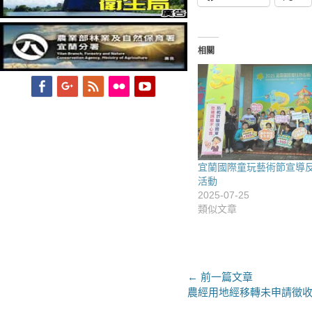
相關
Facebook
Googleplus
Feed
Flickr
YouTube
宜蘭國際童玩藝術節宣導
活動
2025-07-25
類似文章
文
← 前一篇文章
上
農經用地經移轉未申請徵收
章
一