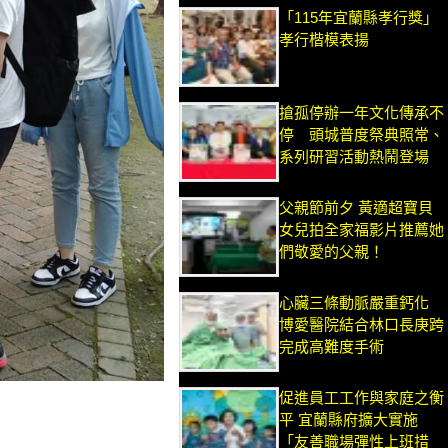
「115年宜蘭縣孝行獎」
孝行楷模表揚
搶孤停辦一年文化傳承不
停 頭城普度祭典照常、
系列研習活動熱鬧登場
父親節前夕 黃適超寶貝
女兒拍全家福影片推薦她
們敬愛的父親！
心臟三條動脈嚴重鈣化
博愛醫院結合林口長庚跨
完成高難度手術
促進員工工作與家庭之衡
平 宜蘭縣府擴大實施
「友善職場彈性上班措