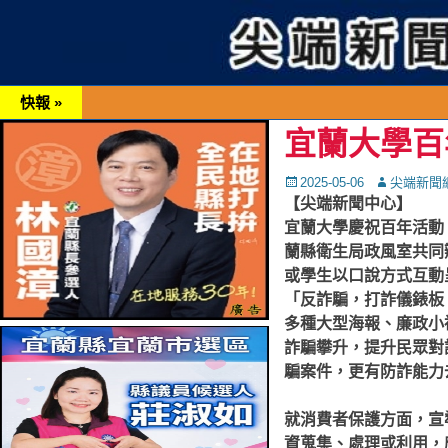
快報 »
宜蘭大學百
Posted
Autor
2025-05-06
尖端新聞
on
【尖端新聞中心】
宜蘭大學慶祝百年活動
蘭縣衛生局政風室共同
或學生以口說方式互動
「反詐騙，打詐儀錶板
多種大型海報、廉政小
詐騙攀升，提升民眾對
騙案件，更有防詐能力
就消費者保護方面，宣
資蒐集、處理或利用，