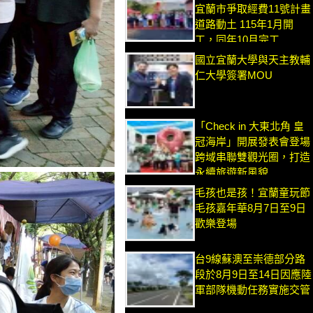
宜蘭市爭取經費11號計畫
道路動土 115年1月開
工，同年10月完工
國立宜蘭大學與天主教輔
仁大學簽署MOU
「Check in 大東北角 皇
冠海岸」開展發表會登場
跨域串聯雙觀光圈，打造
永續旅遊新風貌
毛孩也是孩！宜蘭童玩節
毛孩嘉年華8月7日至9日
歡樂登場
台9線蘇澳至崇德部分路
段於8月9日至14日因應陸
軍部隊機動任務實施交管