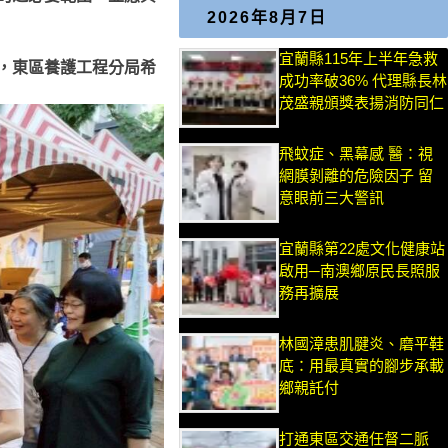
2026年8月7日
宜蘭縣115年上半年急救
，東區養護工程分局希
成功率破36% 代理縣長林
茂盛親頒獎表揚消防同仁
飛蚊症、黑幕感 醫：視
網膜剝離的危險因子 留
意眼前三大警訊
宜蘭縣第22處文化健康站
啟用─南澳鄉原民長照服
務再擴展
林國漳患肌腱炎、磨平鞋
底：用最真實的腳步承載
鄉親託付
打通東區交通任督二脈