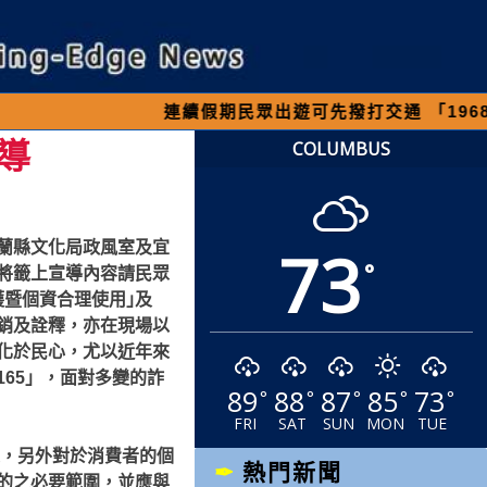
連續假期民眾出遊可先撥打交通 「1968」客服專線
導
COLUMBUS
73
蘭縣文化局政風室及宜
°
將籤上宣導內容請民眾
暨個資合理使用｣及
銷及詮釋，亦在現場以
化於民心，尤以近年來
65」，面對多變的詐
89
88
87
85
73
°
°
°
°
°
FRI
SAT
SUN
MON
TUE
線，另外對於消費者的個
熱門新聞
的之必要範圍，並應與