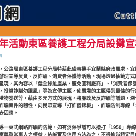
年活動東區養護工程分局設攤宣
網
，公路局東區養護工程分局特藉此盛事攜手宜蘭縣府政風處、宜
辦理宣導反貪、反詐騙、消費者保護等活動。現場透過抽籤方式
呈現，其內容以「健全綠能產業，避免圖利廠商」、｢消費者保護
，投資詐騙勿跟風」等為宣傳主題，使嚴肅的主題得到最佳的行
禮物發送等，藉由多元方式的展現，將廉政及反詐騙等議題，深
詐騙案件的韌性，向民眾宣導「打詐儀錶板」、詐騙防制專線「1
去因應。
導一頁式網路詐騙的防範，如有消保爭議可以撥打「1950」專
應尊重當事人之權益，依誠實及信用方法為之，不得逾越特定目