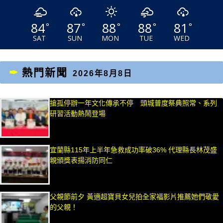
84
87
88
88
81
°
°
°
°
°
SAT
SUN
MON
TUE
WED
熱門新聞
2026年8月8日
搶孤停辦一年文化傳承不停 頭城普度祭典照常、系列
研習活動熱鬧登場
宜蘭縣115年上半年急救成功率破36% 代理縣長林茂盛
親頒獎表揚消防同仁
父親節前夕 黃適超寶貝女兒拍全家福影片推薦她們敬愛
的父親！