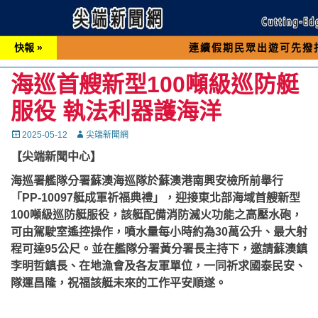
快報 »
連續假期民眾出遊可先撥打交通 「1
海巡首艘新型100噸級巡防艇
服役 執法利器護海洋
Posted
Autor
2025-05-12
尖端新聞網
on
【尖端新聞中心】
海巡署艦隊分署蘇澳海巡隊於蘇澳港南興安檢所前舉行
「PP-10097艇成軍祈福典禮」，迎接東北部海域首艘新型
100噸級巡防艇服役，該艇配備消防滅火功能之高壓水砲，
可由駕駛室遙控操作，噴水量每小時約為30萬公升、最大射
程可達95公尺。並在艦隊分署黃分署長主持下，邀請蘇澳鎮
李明哲鎮長、在地漁會及各友軍單位，一同祈求國泰民安、
隊運昌隆，祝福該艇未來的工作平安順遂。