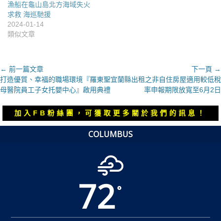
漁船在龜山島北方海域失火
求救 海巡馳援
2024-01-14
類似文章
文
← 前一篇文章
下一頁 →
上
下
打造優質、幸福的職場環境『羅東聖
宜蘭縣出租之非自住房屋適用較低稅
章
一
一
母醫院員工子女托嬰中心』啟用典禮
率申報期限放寬至6月2日
導
篇
篇
覽
文
文
加入FB粉絲團，可獲取更多關於我們的訊息！
章：
章：
COLUMBUS
72
°