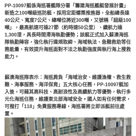
PP-10097艇係海巡署艦隊分署「籌建海巡艦艇發展計畫」
新造之100噸級巡防艇，採用定距螺槳推進器，全船總長達
40公尺、寬度7公尺、總噸位將近300噸，又號稱「超級100
噸」，最高航速可達27節（約時速50公里）、續航力達
1,300浬，具長時間滯海執勤優勢；該艇正式加入蘇澳海巡
隊執勤陣容，強化執行違規取締、海域執法、急難救助等任
務能量，有效提升海巡面對不法之執勤強度與執行海上搜救
能力。
蘇澳海巡隊表示：海巡肩負「海域治安、維護漁權、救生救
難、海事服務、海洋保育」五大核心任務，PP-10097艇加
入後，可藉其高科技、高耐浪性及高續航力等優勢，執行多
元化海巡任務，維護東北部海域安全。國人如有任何需求，
可撥打「118」免費服務專線，海巡署將立即派艇前往處
置。