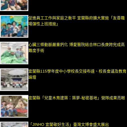
促進員工工作與家庭之衡平 宜蘭縣府擴大實施「友善職
場彈性上班措施」
心臟三條動脈嚴重鈣化 博愛醫院結合林口長庚跨完成高
難度手術
宜蘭縣115學年度中小學校長交接布達、校長會議及教育
論壇
宜蘭縣「兒童木育建築：築夢-秘密基地」營隊成果亮眼
「JINHO 宜蘭敬好生活」臺灣文博會盛大展出