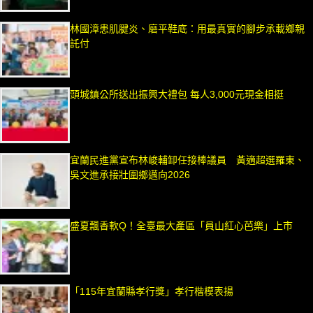
林國漳患肌腱炎、磨平鞋底：用最真實的腳步承載鄉親
託付
頭城鎮公所送出振興大禮包 每人3,000元現金相挺
宜蘭民進黨宣布林峻輔卸任接棒議員 黃適超選羅東、
吳文進承接壯圍鄉邁向2026
盛夏飄香軟Q！全臺最大產區「員山紅心芭樂」上市
「115年宜蘭縣孝行獎」孝行楷模表揚