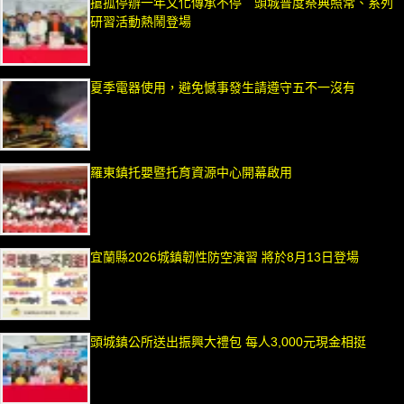
搶孤停辦一年文化傳承不停 頭城普度祭典照常、系列
研習活動熱鬧登場
夏季電器使用，避免憾事發生請遵守五不一沒有
羅東鎮托嬰暨托育資源中心開幕啟用
宜蘭縣2026城鎮韌性防空演習 將於8月13日登場
頭城鎮公所送出振興大禮包 每人3,000元現金相挺