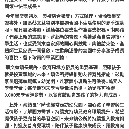
關懷中快樂成長。
今年畢業典禮以「典禮結合餐敘」方式辦理，除頒發畢業
證書外，鎮長蔡文益特別準備適合國小生活使用的夏季運動
服、餐具組及書包，送給每位畢業生作為畢業祝福。期盼孩
子們穿上新的運動服、背起新的書包，帶著滿滿自信迎接小
學生活，也感受到來自家鄉的關心與鼓勵。典禮結束後，全
體師生及家長一同餐敘，在歡樂溫馨的氛圍中分享孩子成長
的喜悅，留下珍貴的畢業回憶。
蔡文益鎮長期許，教育是地方發展的重要基礎，照顧孩子
就是投資頭城的未來。鎮公所持續推動友善育兒措施，鼓勵
家長選擇頭城鎮立幼兒園，凡就讀小班新生可獲得1萬元入
學獎學金；每學期期末學習評量通過後，幼兒亦可獲得
3,000元學習進步獎，以實質鼓勵肯定孩子的努力與成長。
此外，蔡鎮長平時也經常走訪幼兒園，關心孩子學習與生
活情形，了解園方需求，持續支持幼兒教育環境提升，希望
提供孩子更完善的學習空間。未來鎮公所將持續投入教育資
源，打造友善育兒環境，陪伴孩子健康快樂成長，讓教育向