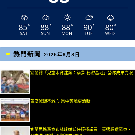
85
88
88
90
80
°
°
°
°
°
SAT
SUN
MON
TUE
WED
熱門新聞
2026年8月8日
宜蘭縣「兒童木育建築：築夢-秘密基地」營隊成果亮眼
普度減碳不減心 集中焚燒更清新
宜蘭民進黨宣布林峻輔卸任接棒議員 黃適超選羅東、