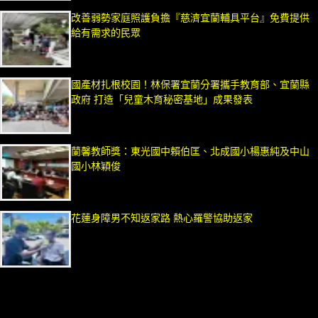
改善弱勢家庭照護負擔『慈濟宜蘭輔具平台』免費提供
給有需求的民眾
國產材扎根校園！林保署宜蘭分署攜手教育部、宜蘭縣
政府 打造「兒童木育秘密基地」成果發表
蘭馨教師獎：東光國中賴伯匡、北成國小楊惠純及中山
國小林穎俊
花蓮身障男不知返家路 熱心羅警協助返家