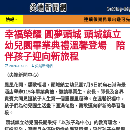
快報 »
連續假期民眾出遊可先撥打交通 「
幸福榮耀 圓夢頭城 頭城鎮立
幼兒園畢業典禮溫馨登場 陪
伴孩子迎向新旅程
Posted
Autor
2026-07-06
尖端新聞網
on
（尖端新聞中心）
鳳凰花開、驪歌輕唱，頭城鎮立幼兒園7月5日於烏石港海景
酒店舉辦115年畢業典禮，邀請畢業生、家長、師長及各界
貴賓共同見證孩子人生第一個重要里程碑。在溫馨祝福中，
孩子們為幼兒園生活畫下圓滿句點，勇敢邁向嶄新的學習階
段。
頭城鎮立幼兒園長期秉持「以孩子為中心」的教育理念，
打造安全、溫暖且充滿啟發性的學習環境，陪伴孩子在愛與