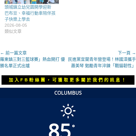
頭城鎮立幼兒園開學迎新
巴布豆、幸福行動車陪伴孩
子快樂上學去
2026-08-05
類似文章
文
← 前一篇文章
下一頁 →
上
下
羅東鎮三對三籃球賽」熱血開打 優
民進黨宜蘭青年營登場！林國漳攜手
章
一
一
勝名單正式出爐
蕭美琴 勉勵青年淬鍊「戰貓韌性」
導
篇
篇
覽
文
文
加入FB粉絲團，可獲取更多關於我們的訊息！
章：
章：
COLUMBUS
85
°