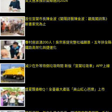
吳文進承接壯圍鄉邁向2026
首任宜蘭市長陳金波《蘭陽詩醫陳金波：觀風閣詩集》
新書索完為止
眷村座談湧200人！吳宗憲提完整社福願景，五年拚全縣
鐵路高架化與捷運化
減少在外等待倒垃圾時間 新版「宜蘭垃圾車」APP上線
盛夏飄香軟Q！全臺最大產區「員山紅心芭樂」上市