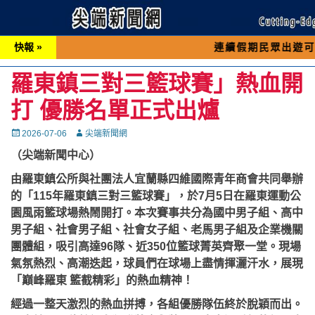
快報 »
連續假期民眾出遊可先撥打交通 
羅東鎮三對三籃球賽」熱血開
打 優勝名單正式出爐
Posted
Autor
2026-07-06
尖端新聞網
on
（尖端新聞中心）
由羅東鎮公所與社團法人宜蘭縣四維國際青年商會共同舉辦
的「115年羅東鎮三對三籃球賽」，於7月5日在羅東運動公
園風雨籃球場熱鬧開打。本次賽事共分為國中男子組、高中
男子組、社會男子組、社會女子組、老馬男子組及企業機關
團體組，吸引高達96隊、近350位籃球菁英齊聚一堂。現場
氣氛熱烈、高潮迭起，球員們在球場上盡情揮灑汗水，展現
「巔峰羅東 籃截精彩」的熱血精神！
經過一整天激烈的熱血拼搏，各組優勝隊伍終於脫穎而出。