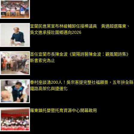
宜蘭民進黨宣布林峻輔卸任接棒議員 黃適超選羅東、
吳文進承接壯圍鄉邁向2026
首任宜蘭市長陳金波《蘭陽詩醫陳金波：觀風閣詩集》
新書索完為止
眷村座談湧200人！吳宗憲提完整社福願景，五年拚全縣
鐵路高架化與捷運化
羅東鎮托嬰暨托育資源中心開幕啟用