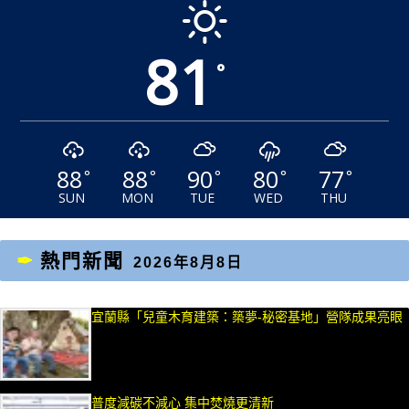
81
°
88
88
90
80
77
°
°
°
°
°
SUN
MON
TUE
WED
THU
熱門新聞
2026年8月8日
宜蘭縣「兒童木育建築：築夢-秘密基地」營隊成果亮眼
普度減碳不減心 集中焚燒更清新