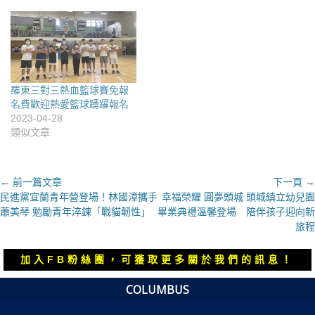
羅東三對三熱血籃球賽免報
名費歡迎熱愛籃球踴躍報名
2023-04-28
類似文章
文
← 前一篇文章
下一頁 →
上
下
民進黨宜蘭青年營登場！林國漳攜手
幸福榮耀 圓夢頭城 頭城鎮立幼兒園
章
一
一
蕭美琴 勉勵青年淬鍊「戰貓韌性」
畢業典禮溫馨登場 陪伴孩子迎向新
導
篇
篇
旅程
覽
文
文
章：
章：
加入FB粉絲團，可獲取更多關於我們的訊息！
COLUMBUS