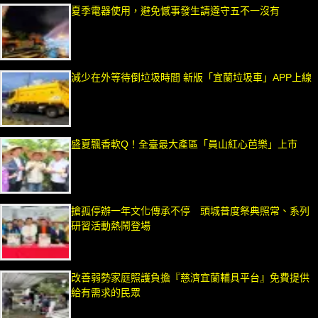
夏季電器使用，避免憾事發生請遵守五不一沒有
減少在外等待倒垃圾時間 新版「宜蘭垃圾車」APP上線
盛夏飄香軟Q！全臺最大產區「員山紅心芭樂」上市
搶孤停辦一年文化傳承不停 頭城普度祭典照常、系列
研習活動熱鬧登場
改善弱勢家庭照護負擔『慈濟宜蘭輔具平台』免費提供
給有需求的民眾