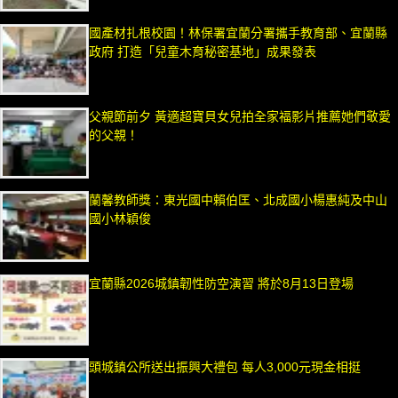
國產材扎根校園！林保署宜蘭分署攜手教育部、宜蘭縣
政府 打造「兒童木育秘密基地」成果發表
父親節前夕 黃適超寶貝女兒拍全家福影片推薦她們敬愛
的父親！
蘭馨教師獎：東光國中賴伯匡、北成國小楊惠純及中山
國小林穎俊
宜蘭縣2026城鎮韌性防空演習 將於8月13日登場
頭城鎮公所送出振興大禮包 每人3,000元現金相挺