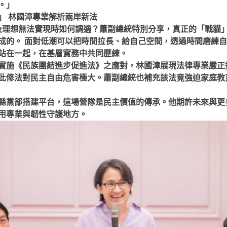
。」
」 林國漳專業解析兩岸新法
及理想無法實現時如何調適？蕭副總統特別分享，真正的「戰貓
成的。 面對低潮可以把時間拉長、給自己空間，透過時間磨練
站在一起，在基層實務中共同歷練。
實施《民族團結進步促進法》之應對，林國漳展現法律專業嚴正
此修法對民主自由危害極大。蕭副總統也補充該法竟強迫家庭教
縣黨部搭建平台，這場營隊是民主價值的傳承。他期許未來與更
用專業與韌性守護地方。