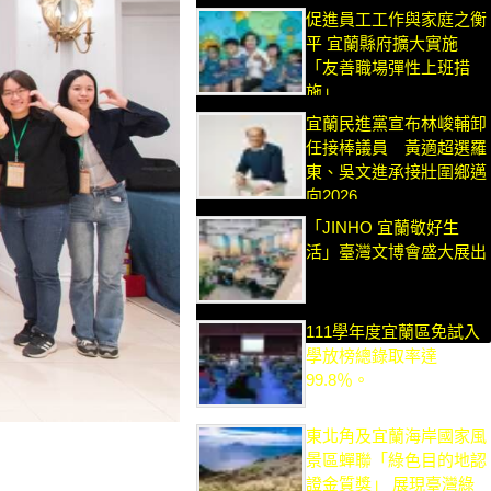
促進員工工作與家庭之衡
平 宜蘭縣府擴大實施
「友善職場彈性上班措
施」
宜蘭民進黨宣布林峻輔卸
任接棒議員 黃適超選羅
東、吳文進承接壯圍鄉邁
向2026
「JINHO 宜蘭敬好生
活」臺灣文博會盛大展出
111學年度宜蘭區免試入
學放榜總錄取率達
99.8％。
東北角及宜蘭海岸國家風
景區蟬聯「綠色目的地認
證金質獎」 展現臺灣綠