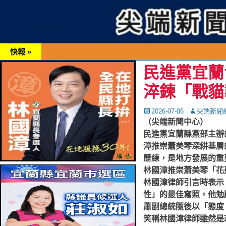
快報 »
民進黨宜蘭
淬鍊「戰貓
Posted
Autor
2026-07-06
尖端新聞
on
（尖端新聞中心）
民進黨宜蘭縣黨部主辦的
漳推崇蕭美琴深耕基層
歷練，是地方發展的重
林國漳推崇蕭美琴「花
林國漳律師引言時表示
性」的最佳寫照。他勉
蕭副總統隨後以「態度
笑稱林國漳律師雖然是