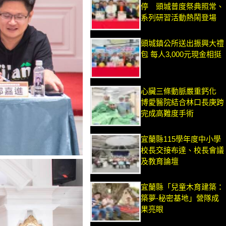
停 頭城普度祭典照常、
系列研習活動熱鬧登場
頭城鎮公所送出振興大禮
包 每人3,000元現金相挺
心臟三條動脈嚴重鈣化
博愛醫院結合林口長庚跨
完成高難度手術
宜蘭縣115學年度中小學
校長交接布達、校長會議
及教育論壇
宜蘭縣「兒童木育建築：
築夢-秘密基地」營隊成
果亮眼