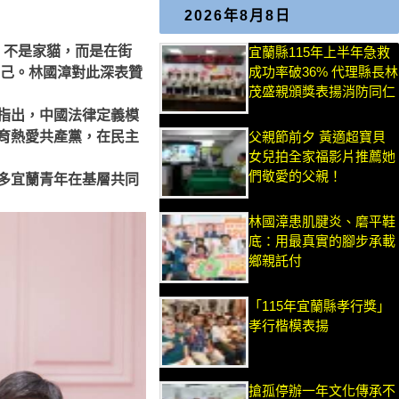
2026年8月8日
」不是家貓，而是在街
宜蘭縣115年上半年急救
成功率破36% 代理縣長林
自己。林國漳對此深表贊
茂盛親頒獎表揚消防同仁
指出，中國法律定義模
育熱愛共產黨，在民主
父親節前夕 黃適超寶貝
女兒拍全家福影片推薦她
們敬愛的父親！
多宜蘭青年在基層共同
林國漳患肌腱炎、磨平鞋
底：用最真實的腳步承載
鄉親託付
「115年宜蘭縣孝行獎」
孝行楷模表揚
搶孤停辦一年文化傳承不