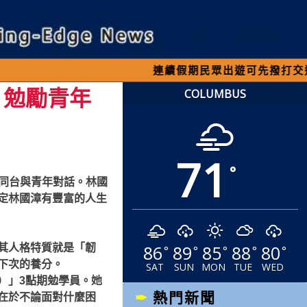
連續假期民眾出遊可先撥打交通 「1968
 勉勵青年
COLUMBUS
71
°
師同台與青年對話。林國
定林國漳有豐富的人生
86
89
85
88
80
其人格特質就是「韌
°
°
°
°
°
下次的養分。
SAT
SUN
MON
TUE
WED
）」3點期勉學員。她
熱門新聞
在於不論面對什麼困