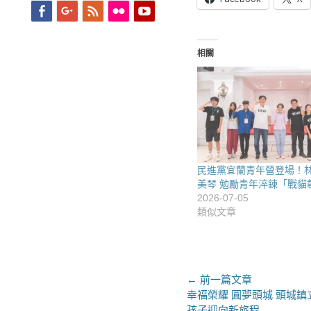
Facebook
Googleplus
Feed
Flickr
YouTube
相關
民進黨宜蘭青年營登場！
美琴 勉勵青年淬鍊「戰貓
2026-07-05
類似文章
文
← 前一篇文章
上
幸福榮耀 圓夢頭城 頭城
章
一
孩子迎向新旅程