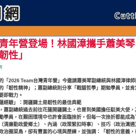
青年營登場！林國漳攜手蕭美琴
韌性」
網
「2026 Team台灣青年營」今邀請蕭美琴副總統與林國漳律
的「韌性精神」；蕭副總統則分享「戰貓哲學」期勉學員，並肯
要即戰力。
蓮經驗」：開疆闢土是韌性的最佳典範
，蕭副總統過去前往花蓮開疆闢土，也曾到美國擔任駐美大使，
勵學員，在艱困環境中也許會面臨挫折，但每一次挫折都能成為
（清廉勤政愛鄉土）、內涵（政策緊扣時事）、技巧（政治溝通
政治圈菜鳥，卻有豐富的心境與歷練，並強調：「韌性的意義，