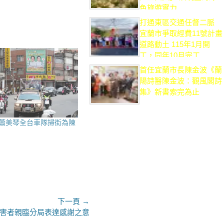
色旅遊實力
打通東區交通任督二脈
宜蘭市爭取經費11號計畫
道路動土 115年1月開
工，同年10月完工
首任宜蘭市長陳金波《蘭
陽詩醫陳金波：觀風閣詩
集》新書索完為止
蕭美琴全台車隊掃街為陳
下一頁 →
被害者親臨分局表達感謝之意