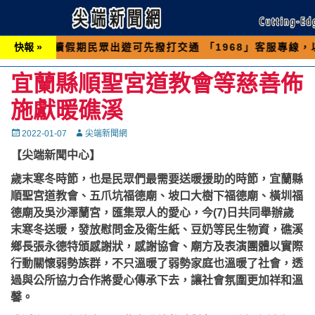
期民眾出遊可先撥打交通 「1968」客服專線，以避免遇
快報 »
宜蘭縣順聖宮道教會等慈善佈
施獻暖礁溪
Posted
Autor
2022-01-07
尖端新聞網
on
【尖端新聞中心】
歲末寒冬時節，也是民眾們最需要送暖援助的時節，宜蘭縣
順聖宮道教會、五爪坑福德廟、坡口大樹下福德廟、橫圳福
德廟及吳沙澤蘭宮，匯集眾人的愛心，今(7)日共同舉辦歲
末寒冬送暖，發放慰問金及衛生紙、豆奶等民生物資，礁溪
鄉長張永德特頒感謝狀，感謝協會、廟方及表演團體以實際
行動關懷弱勢族群，不只溫暖了弱勢家庭也溫暖了社會，透
過與公所協力合作將愛心傳承下去，讓社會氛圍更加祥和溫
馨。