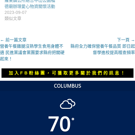
羅東鎮公所結合中山公園福
德廟辦理愛心物資關懷活動
2023-09-07
類似文章
文
← 前一篇文章
下一頁 →
上
下
營養午餐雞腿沒熟學生食用身體不
縣府全力確保營養午餐品質 即日起
章
一
一
適 民進黨議會黨團要求縣府把關硬
督學進校提高稽查頻率
導
篇
篇
起來！
覽
文
文
章：
章：
加入FB粉絲團，可獲取更多關於我們的訊息！
COLUMBUS
70
°