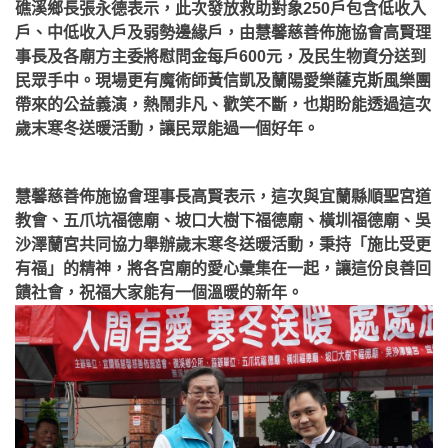
礁溪鄉長張永德表示，此次發放救助對象250戶包含低收入
戶、中低收入戶及弱勢邊緣戶，由慧馨慈善佈施協會高賢理
事長及各廟方主委將慰問金每戶600元，及民生物資分送到
民眾手中。現場更有魔術師黃信凱及蘭陽愛樂薩克斯風樂團
帶來的公益義演，熱鬧非凡、歡笑不斷，也期盼能透過這次
歲末寒冬送暖活動，讓民眾能過一個好年。
慧馨慈善佈施協會理事長高賢表示，這次與宜蘭縣順聖宮道
教會、五爪坑福德廟、坡口大樹下福德廟、橫圳福德廟、吳
沙澤蘭宮共同協力舉辦歲末寒冬送暖活動，秉持「施比受更
有福」的精神，將各宮廟的愛心彙集在一起，讓這份良善回
饋社會，祝福大家能有一個溫暖的新年。