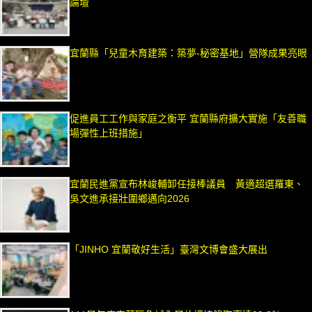
論壇
宜蘭縣「兒童木育建築：築夢-秘密基地」營隊成果亮眼
促進員工工作與家庭之衡平 宜蘭縣府擴大實施「友善職
場彈性上班措施」
宜蘭民進黨宣布林峻輔卸任接棒議員 黃適超選羅東、
吳文進承接壯圍鄉邁向2026
「JINHO 宜蘭敬好生活」臺灣文博會盛大展出