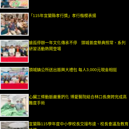
「115年宜蘭縣孝行獎」孝行楷模表揚
搶孤停辦一年文化傳承不停 頭城普度祭典照常、系列
研習活動熱鬧登場
頭城鎮公所送出振興大禮包 每人3,000元現金相挺
心臟三條動脈嚴重鈣化 博愛醫院結合林口長庚跨完成高
難度手術
宜蘭縣115學年度中小學校長交接布達、校長會議及教育