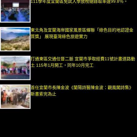
111學年度宜蘭區免試入學放榜總錄取率達99.8％。
東北角及宜蘭海岸國家風景區蟬聯「綠色目的地認證金
質獎」 展現臺灣綠色旅遊實力
打通東區交通任督二脈 宜蘭市爭取經費11號計畫道路動
土 115年1月開工，同年10月完工
首任宜蘭市長陳金波《蘭陽詩醫陳金波：觀風閣詩集》
新書索完為止