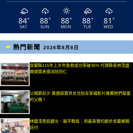
84
88
88
88
81
°
°
°
°
°
SAT
SUN
MON
TUE
WED
熱門新聞
2026年8月8日
宜蘭縣115年上半年急救成功率破36% 代理縣長林茂盛
親頒獎表揚消防同仁
父親節前夕 黃適超寶貝女兒拍全家福影片推薦她們敬愛
的父親！
林國漳患肌腱炎、磨平鞋底：用最真實的腳步承載鄉親
託付