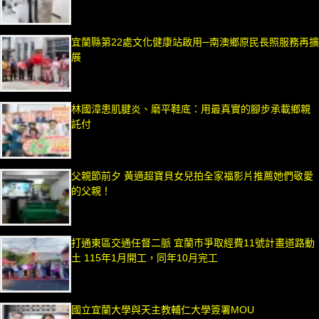
宜蘭縣第22處文化健康站啟用─南澳鄉原民長照服務再擴
展
林國漳患肌腱炎、磨平鞋底：用最真實的腳步承載鄉親
託付
父親節前夕 黃適超寶貝女兒拍全家福影片推薦她們敬愛
的父親！
打通東區交通任督二脈 宜蘭市爭取經費11號計畫道路動
土 115年1月開工，同年10月完工
國立宜蘭大學與天主教輔仁大學簽署MOU