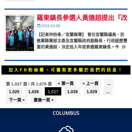
陽性而確診，目前已收治專責病房隔離治療中。案
21035號為
…
羅東鎮長參選人黃適超提出『改
變羅東四大主軸，再造繁榮大羅
Posted
2022-03-08
on
東』！
【記者林柏夆／宜蘭報導】 曾任宜蘭縣議員、民
進黨縣黨部主委及宜蘭縣政府副縣長，行政經歷豐
富的黃適超，決定投入年底參選羅東鎮長。今（8
日）上午在羅東鎮倉前路競選辦公室，召開記者會
提出『改變羅東四大主軸，
…
加入FB粉絲團，可獲取更多關於我們的訊息！
文
« 第一頁
« 上一頁
...
第 1,027 頁 / 共 1,070 頁
章
1,025
1,026
1,027
1,028
1,029
...
導
覽
下一頁 »
最後一頁 »
COLUMBUS