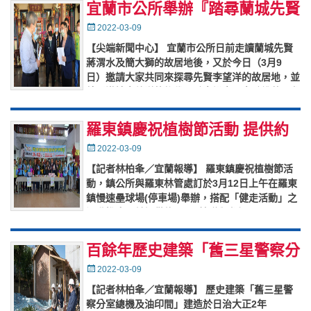
宜蘭市公所舉辦『踏尋蘭城先賢
足跡走讀系列』 首創鸞堂~李望
Posted
2022-03-09
on
洋
【尖端新聞中心】 宜蘭市公所日前走讀蘭城先賢
蔣渭水及簡大獅的故居地後，又於今日（3月9
日）邀請大家共同來探尋先賢李望洋的故居地，並
特別邀請李望洋的後代子孫李裕亮及李孫維共同參
加。 李望洋1829(道
…
羅東鎮慶祝植樹節活動 提供約
1,000株贈與參加健行民眾
Posted
2022-03-09
on
【記者林柏夆／宜蘭報導】 羅東鎮慶祝植樹節活
動，鎮公所與羅東林管處訂於3月12日上午在羅東
鎮慢速壘球場(停車場)舉辦，搭配「健走活動」之
運動推廣，並提供約1,000株贈與參加民眾，憑3
張111年發票兌
…
百餘年歷史建築「舊三星警察分
室總機及油印間」今年夏天對外
Posted
2022-03-09
on
開放
【記者林柏夆／宜蘭報導】 歷史建築「舊三星警
察分室總機及油印間」建造於日治大正2年