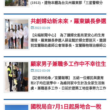
(1913)，建物本體為台北州羅東郡「三星警察分
室」的一部分，距今已有百餘年歷史，其簷廊空
間、仿石材之裝飾為縣內少見，
…
共創婦幼新未來，羅東鎮長參選
人薛呈懿提「新未來‧羅東好孕
Posted
2022-03-09
on
券」建立產後支持系統
【尖端新聞中心】 為了讓婦女能有更安心的生育
環境，羅東鎮長參選人薛呈懿於婦女節這天，邀請
到宜蘭縣助產師公會理事長、宜蘭縣物理治療師公
會理事長、生育改革行動聯盟陪產員、國際認證泌
乳顧問(IDCLC)、
…
顧家男子兼職多工作中不幸往生
羅東警勤區發現困苦民眾-主動
Posted
2022-03-09
on
關懷並通報社福救助
【記者林柏夆／宜蘭報導】 五結一位鄉民與妻育
有2子均在就學中，為維持家中生計及全家生活無
虞，兼職甚多工作，日前於建築工地從事勞力工作
時，不慎發生工安意外往生，該民為家中唯一經濟
支柱，頓時家中失去經濟收
…
國稅局自7月1日起房地合一稅