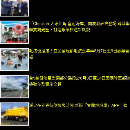
「Check in 大東北角 皇冠海岸」開展發表會登場 跨域串
聯雙觀光圈，打造永續旅遊新風貌
毛孩也是孩！宜蘭童玩節毛孩嘉年華8月7日至9日歡樂登
場
台9線蘇澳至崇德部分路段於8月9日至14日因應陸軍部隊
機動任務實施交管
減少在外等待倒垃圾時間 新版「宜蘭垃圾車」APP上線