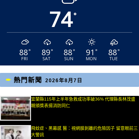
74
°
88
89
88
91
88
°
°
°
°
°
FRI
SAT
SUN
MON
TUE
熱門新聞
2026年8月7日
宜蘭縣115年上半年急救成功率破36% 代理縣長林茂盛
親頒獎表揚消防同仁
飛蚊症、黑幕感 醫：視網膜剝離的危險因子 留意眼前三
大警訊