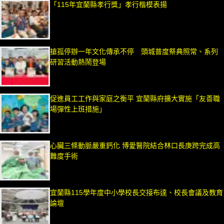
「115年宜蘭縣孝行獎」孝行楷模表揚
搶孤停辦一年文化傳承不停 頭城普度祭典照常、系列
研習活動熱鬧登場
促進員工工作與家庭之衡平 宜蘭縣府擴大實施「友善職
場彈性上班措施」
心臟三條動脈嚴重鈣化 博愛醫院結合林口長庚跨完成高
難度手術
宜蘭縣115學年度中小學校長交接布達、校長會議及教育
論壇