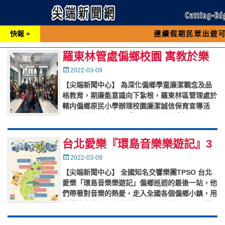
快報 »
連續假期民眾出遊可先撥打交通 
羅東林管處偏鄉校園 寓教於樂
宣導「誠信保育」
Posted
2022-03-09
on
【尖端新聞中心】 為深化偏鄉學童廉潔觀念及品
格教育，期廉能意識向下紮根，羅東林區管理處於
轄内偏鄉原民小學辦理校園廉潔誠信保育宣導活
動，首站來到大同鄉「四季國小英士分校」，除了
結合「愛林護林保林」業務，
…
台北愛樂『環島音樂樂遊記』3
月 10 日頭城天主堂演出
Posted
2022-03-09
on
【尖端新聞中心】 全國知名交響樂團TPSO 台北
愛樂「環島音樂樂遊記」偏鄉巡迴的最後一站，他
們帶著對音樂的熱愛，走入全國各個偏鄉小鎮，用
美麗的音符牽起音樂藝術與地方的連結。第 9 場
（3 月 10 日
…