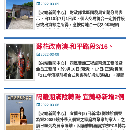
2.0個人交易特定股權之認定標
Posted
2022-03-09
on
準~
【尖端新聞中心】 財政部北區國稅局宜蘭分局表
示，自110年7月1日起，個人交易符合一定條件股
份或出資額之所得，應按房地合一稅2.0申報納
稅。為使出售一定條件股份或出資額的定義更加明
確，財政部於111年
…
蘇花改南澳-和平路段3/16、
3/17聯防救災演練道路管制封閉
Posted
2022-03-09
on
【尖端新聞中心】 四區養護工程處南澳工務段暨
金岳工務段，於3月16日(預演)、17日(正演)實施
『111年汛期前複合式災害聯防救災演練』，期間
模擬蘇花改同時發生高架橋路段中巴翻覆及隧道內
發生車輛追撞起
…
隔離期滿陰轉陽 宜蘭縣新增2例
尚無足跡
Posted
2022-03-08
on
【尖端新聞中心】 宜蘭今(8)日新增2例確診個案
為案20089境外移入個案之家庭群聚案的家人，之
前已匡列為居家隔離，因隔離期滿前採檢PCR轉為