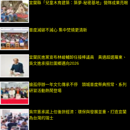
宜蘭縣「兒童木育建築：築夢-秘密基地」營隊成果亮眼
普度減碳不減心 集中焚燒更清新
宜蘭民進黨宣布林峻輔卸任接棒議員 黃適超選羅東、
吳文進承接壯圍鄉邁向2026
搶孤停辦一年文化傳承不停 頭城普度祭典照常、系列
研習活動熱鬧登場
吳宗憲承諾上任後拚經濟：環保與發展並重，打造宜蘭
為台灣的瑞士