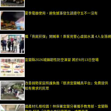
夏季電器使用，避免憾事發生請遵守五不一沒有
攜「喪屍菸彈」開贓車！乘客見警心虛拋水溝 4人全落網
宜蘭縣2026城鎮韌性防空演習 將於8月13日登場
改善弱勢家庭照護負擔『慈濟宜蘭輔具平台』免費提供
給有需求的民眾
國產材扎根校園！林保署宜蘭分署攜手教育部、宜蘭縣