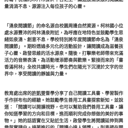
量涓涓不息、源源注入每位孩子的心靈。
「湧泉閱讀節」的命名源自校園周邊自然資源。柯林國小位
處水源豐沛的柯林湧泉附近，為呼應在地特色並鼓勵學生思
緒如泉湧、創意不息，學校特別將年度閱讀節命名為「湧泉
閱讀節」。期盼透過多元化的活動設計，讓閱讀成為滋養孩
子心靈、啟發思維的活水源泉。
隨後，打擊樂老師帶來充滿
活力的音樂表演，為活動增添節奏與歡樂。緊接而來的「書
香滿柯林」全校共讀時光，學生們在陽光下沉浸於文字的世
界中，享受閱讀的靜謐與力量。
教育處出席的
許凱雯
督學分享了自己閱讀工具書、學習製作
手作拼布包的經驗。她鼓勵學生善用工具書探索新知，並說
道：「閱讀可以開擴視野，也可以幫助我們善用工具書，讓
你知道學習的方向和目標，進而順利完成你想做的美好的事
物。」她的話語實在又貼近生活，啟發學生將閱讀延伸到興
趣與實踐中。接著進行的「閱讀小達人頒獎」，則表揚在閱