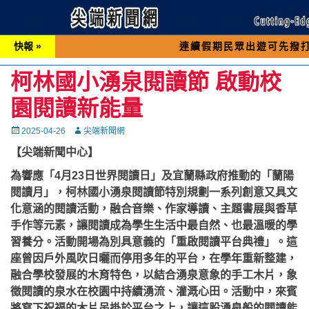
快報 »
連續假期民眾出遊可先撥打交通 「19
柯林國小湧泉閱讀節 啟動校
園閱讀新能量
Posted
Autor
2025-04-26
尖端新聞網
on
【尖端新聞中心】
為響應「4月23日世界閱讀日」及宜蘭縣政府推動的「蘭陽
閱讀月」，柯林國小湧泉閱讀節特別規劃一系列創意又具文
化意涵的閱讀活動，融合音樂、作家導讀、主題書展與香草
手作等元素，讓閱讀成為學生生活中最自然、也最溫暖的學
習養分。活動開場為別具意義的「重啟閱讀平台典禮」。這
座曾因戶外風吹日曬而停用多年的平台，在學年重新整建，
融合學校發展的木育特色，以結合湧泉意象的手工木片，象
徵閱讀的泉水在校園中持續湧流、灌溉心田。活動中，來賓
將寫下祝福的木片吊掛於平台之上，讓這股湧泉般的閱讀能