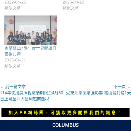
2022-04-26
2025-04-10
類似文章
類似文章
宜蘭縣114學年度世界閱讀日
表揚典禮
2026-04-21
類似文章
文
← 前一篇文章
下一頁 →
上
下
114年使用牌照稅繳納期限至4月30
受東北季風增強影響 龜山島封島1天
章
一
一
日止可至四大便利超商繳稅
導
篇
篇
覽
文
文
加入FB粉絲團，可獲取更多關於我們的訊息！
章：
章：
COLUMBUS