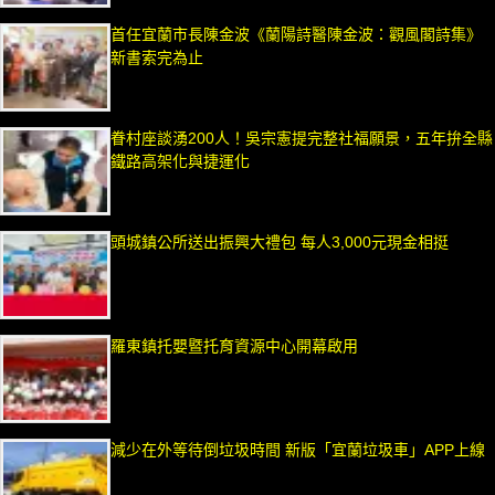
首任宜蘭市長陳金波《蘭陽詩醫陳金波：觀風閣詩集》
新書索完為止
眷村座談湧200人！吳宗憲提完整社福願景，五年拚全縣
鐵路高架化與捷運化
頭城鎮公所送出振興大禮包 每人3,000元現金相挺
羅東鎮托嬰暨托育資源中心開幕啟用
減少在外等待倒垃圾時間 新版「宜蘭垃圾車」APP上線