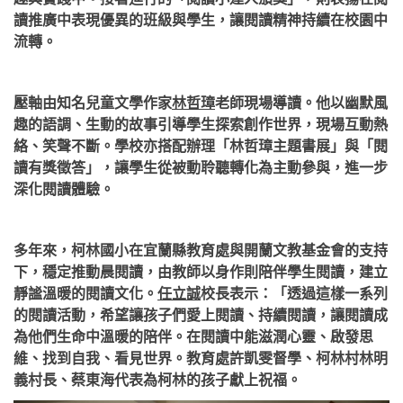
讀推廣中表現優異的班級與學生，讓閱讀精神持續在校園中
流轉。
壓軸由知名兒童文學作家
林哲璋
老師現場導讀。他以幽默風
趣的語調、生動的故事引導學生探索創作世界，現場互動熱
絡、笑聲不斷。學校亦搭配辦理「林哲璋主題書展」與「閱
讀有獎徵答」，讓學生從被動聆聽轉化為主動參與，進一步
深化閱讀體驗。
多年來，柯林國小在宜蘭縣教育處與開蘭文教基金會的支持
下，穩定推動晨閱讀，由教師以身作則陪伴學生閱讀，建立
靜謐溫暖的閱讀文化。
任立誠
校長表示：「透過
這樣一系列
的閱讀活動，希望讓孩子們愛上閱讀、持續閱讀，讓閱讀成
為他們生命中溫暖的陪伴。在閱讀中能滋潤心靈、啟發思
維、找到自我、看見世界。
教育處許凱雯督學、柯林村林明
義村長、蔡東海代表為柯林的孩子獻上祝福。