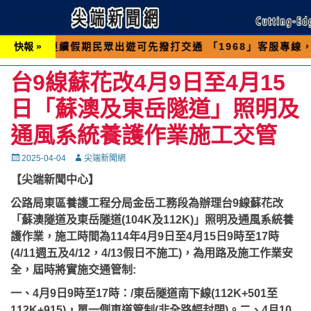
假期民眾出遊可先撥打交通 「1968」客服專線，以避免
快報 »
台9線蘇花改4月9日至4月15
日「蘇澳及東岳隧道」照明及
通風系統養護作業施工交管
Posted
Autor
2025-04-04
尖端新聞網
on
【尖端新聞中心】
公路局東區養護工程分局金岳工務段為辦理台9線蘇花改
「蘇澳隧道及東岳隧道(104K及112K)」照明及通風系統養
護作業，施工時間為114年4月9日至4月15日9時至17時
(4/11週五及4/12，4/13假日不施工)，為用路及施工作業安
全，屆時將實施交通管制:
一、4月9日9時至17時：/東岳隧道南下線(112K+501至
112K+915)，單一側車道管制(非全路幅封閉)。
二、4月10