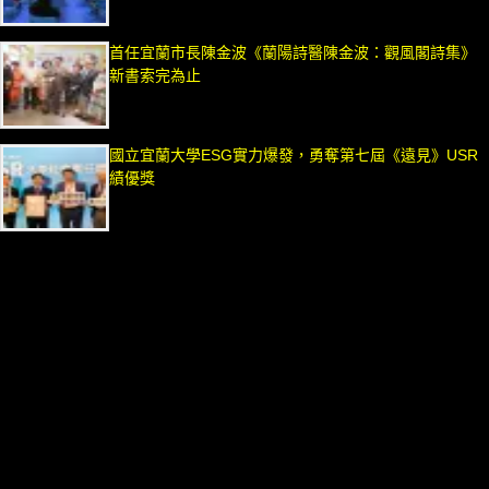
首任宜蘭市長陳金波《蘭陽詩醫陳金波：觀風閣詩集》
新書索完為止
國立宜蘭大學ESG實力爆發，勇奪第七屆《遠見》USR
績優獎