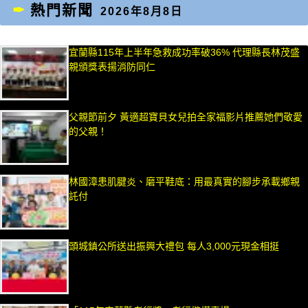
熱門新聞
2026年8月8日
宜蘭縣115年上半年急救成功率破36% 代理縣長林茂盛
親頒獎表揚消防同仁
父親節前夕 黃適超寶貝女兒拍全家福影片推薦她們敬愛
的父親！
林國漳患肌腱炎、磨平鞋底：用最真實的腳步承載鄉親
託付
頭城鎮公所送出振興大禮包 每人3,000元現金相挺