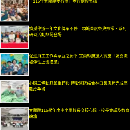
「115年宜蘭縣孝行獎」孝行楷模表揚
搶孤停辦一年文化傳承不停 頭城普度祭典照常、系列
研習活動熱鬧登場
促進員工工作與家庭之衡平 宜蘭縣府擴大實施「友善職
場彈性上班措施」
心臟三條動脈嚴重鈣化 博愛醫院結合林口長庚跨完成高
難度手術
宜蘭縣115學年度中小學校長交接布達、校長會議及教育
論壇