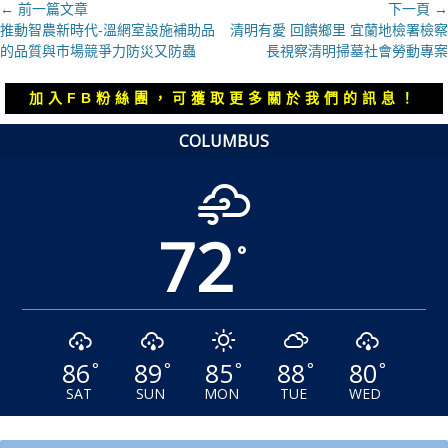
文
← 前一篇文章
下一頁 →
上
下
推動智農新時代-溫網室設施補助品
清明有愛 回饋鄉里 宜蘭地檢署檢察
章
一
一
的品質與市場競爭力防災又防蟲
長視察清明掃墓社會勞動專案
導
篇
篇
覽
文
文
加入FB粉絲團，可獲取更多關於我們的訊息！
章：
章：
COLUMBUS
72
°
86
89
85
88
80
°
°
°
°
°
SAT
SUN
MON
TUE
WED