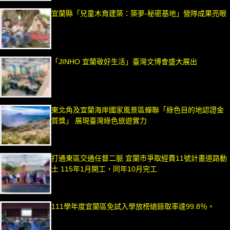
宜蘭縣「兒童木育建築：築夢-秘密基地」營隊成果亮眼
「JINHO 宜蘭敬好生活」臺灣文博會盛大展出
東北角及宜蘭海岸國家風景區蟬聯「綠色目的地認證金
質獎」 展現臺灣綠色旅遊實力
打通東區交通任督二脈 宜蘭市爭取經費11號計畫道路動
土 115年1月開工，同年10月完工
111學年度宜蘭區免試入學放榜總錄取率達99.8％。