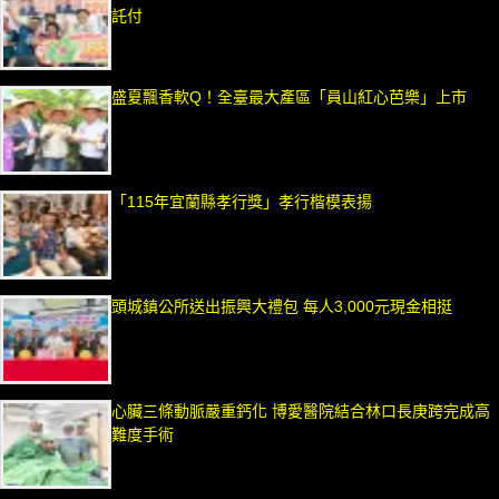
託付
盛夏飄香軟Q！全臺最大產區「員山紅心芭樂」上市
「115年宜蘭縣孝行獎」孝行楷模表揚
頭城鎮公所送出振興大禮包 每人3,000元現金相挺
心臟三條動脈嚴重鈣化 博愛醫院結合林口長庚跨完成高
難度手術