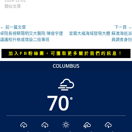
2024-11-01
類似文章
文
← 前一篇文章
下一頁 →
上
下
卓院長視察陽明交大醫院 陳俊宇建
宜蘭大福海域發現大體 蘇澳海巡派
章
一
一
議護校升格或增設二技專班
員調查身份
導
篇
篇
覽
文
文
加入FB粉絲團，可獲取更多關於我們的訊息！
章：
章：
COLUMBUS
70
°