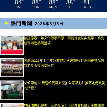
84
88
88
88
81
°
°
°
°
°
SAT
SUN
MON
TUE
WED
熱門新聞
2026年8月8日
搶孤停辦一年文化傳承不停 頭城普度祭典照常、系列
研習活動熱鬧登場
宜蘭縣115年上半年急救成功率破36% 代理縣長林茂盛
親頒獎表揚消防同仁
父親節前夕 黃適超寶貝女兒拍全家福影片推薦她們敬愛
的父親！
林國漳患肌腱炎、磨平鞋底：用最真實的腳步承載鄉親