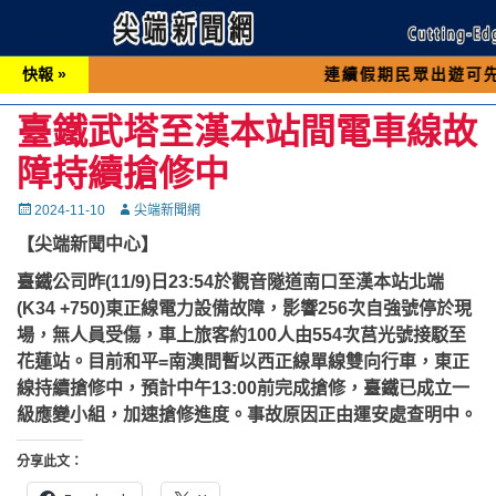
快報 »
連續假期民眾出遊可先撥打交通 
臺鐵武塔至漢本站間電車線故
障持續搶修中
Posted
Autor
2024-11-10
尖端新聞網
on
【尖端新聞中心】
臺鐵公司昨(11/9)日23:54於觀音隧道南口至漢本站北端
(K34 +750)東正線電力設備故障，影響256次自強號停於現
場，無人員受傷，車上旅客約100人由554次莒光號接駁至
花蓮站。目前和平=南澳間暫以西正線單線雙向行車，東正
線持續搶修中，預計中午13:00前完成搶修，臺鐵已成立一
級應變小組，加速搶修進度。事故原因正由運安處查明中。
分享此文：