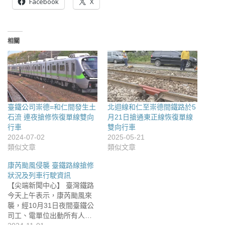
Facebook
X
相關
臺鐵公司崇德=和仁間發生土
北迴線和仁至崇德間鐵路於5
石流 連夜搶修恢復單線雙向
月21日搶通東正線恢復單線
行車
雙向行車
2024-07-02
2025-05-21
類似文章
類似文章
康芮颱風侵襲 臺鐵路線搶修
狀況及列車行駛資訊
【尖端新聞中心】 臺灣鐵路
今天上午表示，康芮颱風來
襲，經10月31日夜間臺鐵公
司工、電單位出動所有人…