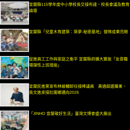
宜蘭縣115學年度中小學校長交接布達、校長會議及教育
論壇
宜蘭縣「兒童木育建築：築夢-秘密基地」營隊成果亮眼
促進員工工作與家庭之衡平 宜蘭縣府擴大實施「友善職
場彈性上班措施」
宜蘭民進黨宣布林峻輔卸任接棒議員 黃適超選羅東、
吳文進承接壯圍鄉邁向2026
「JINHO 宜蘭敬好生活」臺灣文博會盛大展出