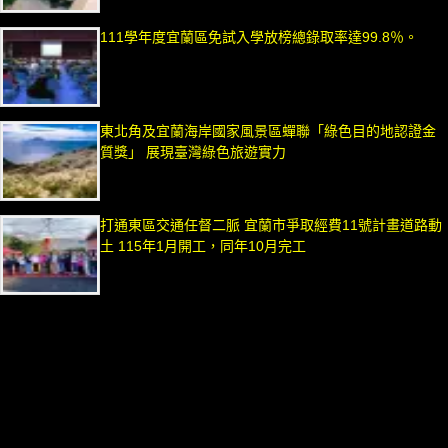
111學年度宜蘭區免試入學放榜總錄取率達99.8％。
東北角及宜蘭海岸國家風景區蟬聯「綠色目的地認證金
質獎」 展現臺灣綠色旅遊實力
打通東區交通任督二脈 宜蘭市爭取經費11號計畫道路動
土 115年1月開工，同年10月完工