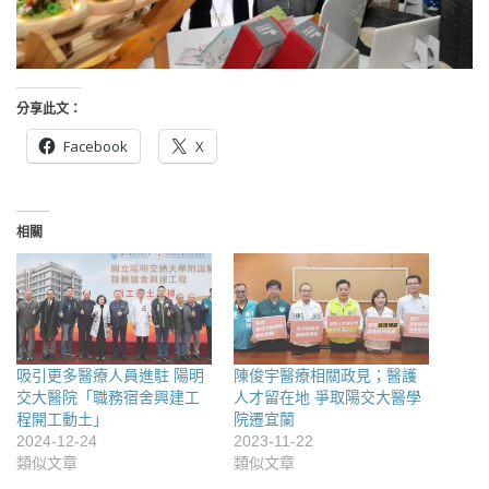
分享此文：
Facebook
X
相關
吸引更多醫療人員進駐 陽明
陳俊宇醫療相關政見；醫護
交大醫院「職務宿舍興建工
人才留在地 爭取陽交大醫學
程開工動土」
院遷宜蘭
2024-12-24
2023-11-22
類似文章
類似文章