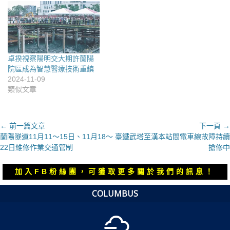
卓揆視察陽明交大期許蘭陽
院區成為智慧醫療技術重鎮
2024-11-09
類似文章
文
← 前一篇文章
下一頁 →
上
下
蘭陽隧道11月11～15日、11月18～
臺鐵武塔至漢本站間電車線故障持續
章
一
一
22日維修作業交通管制
搶修中
導
篇
篇
覽
文
文
加入FB粉絲團，可獲取更多關於我們的訊息！
章：
章：
COLUMBUS