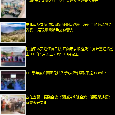
「JINHO 宜蘭敬好生活」臺灣文博會盛大展出
東北角及宜蘭海岸國家風景區蟬聯「綠色目的地認證金
質獎」 展現臺灣綠色旅遊實力
打通東區交通任督二脈 宜蘭市爭取經費11號計畫道路動
土 115年1月開工，同年10月完工
111學年度宜蘭區免試入學放榜總錄取率達99.8％。
首任宜蘭市長陳金波《蘭陽詩醫陳金波：觀風閣詩集》
新書索完為止