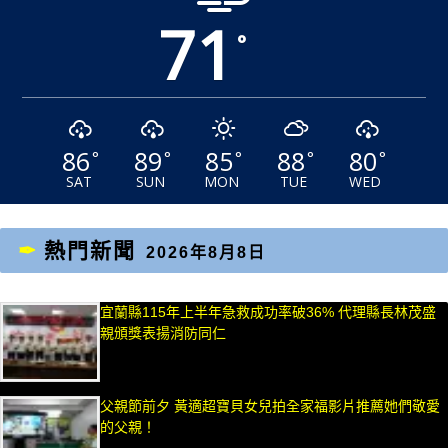
71
°
86
89
85
88
80
°
°
°
°
°
SAT
SUN
MON
TUE
WED
熱門新聞
2026年8月8日
宜蘭縣115年上半年急救成功率破36% 代理縣長林茂盛
親頒獎表揚消防同仁
父親節前夕 黃適超寶貝女兒拍全家福影片推薦她們敬愛
的父親！