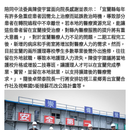
陪同中法委員陳俊宇當面向院長感謝並表示：「宜蘭縣每年
有許多急重症患者因需北上治療而延誤救治時機，導致部分
患者在轉院過程中不幸離世。若本地的醫療資源充足，能讓
這些患者留在宜蘭接受治療，對縣內醫療服務的提升將有重
大意義。」，對於宜蘭醫療人力不足的問題，二期工程完工
後，新增的病床和手術室將增加對醫療人力的需求。然而，
目前宜蘭的兩所護理專校學生多數畢業後需外出進修，往往
留在外地就職，導致本地護理人力流失。陳俊宇建議將當地
護校升格或增設二技專班，讓護理人才可以在宜蘭完成學
業、實習，並留在本地就業，以支持擴建後的醫療需
求。」。
隨後卓榮泰院長一行將安排訪視三星鄉青出宜蘭合
作社及視察國5銜接蘇花改公路計畫等。