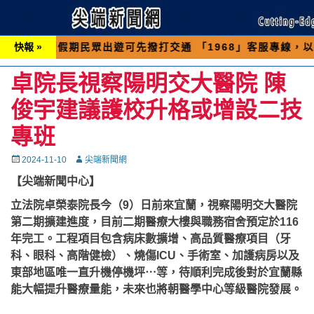
民眾出遊可先撥打交通 「1968」客服專線，以避免遇到
快報 »
卓院長視察陽明交大醫院 陳
俊宇建議護校升格或增設二技
專班
Posted
Autor
2024-11-10
尖端新聞網
on
【尖端新聞中心】
立法院卓榮泰院長今（9）日前來宜蘭，視察陽明交大醫院
第二期擴建進度，目前二期醫療大樓與職務宿舍預定於116
年完工。工程項目包含病床數擴增、高品質醫療項目（牙
科、眼科、高階健檢）、燒傷ICU、手術室、加護病房以及
東部地區唯一直升機停機坪⋯等，待順利完成後對於宜蘭縣
能大幅提升醫療量能，未來也將朝醫學中心等級醫院發展。