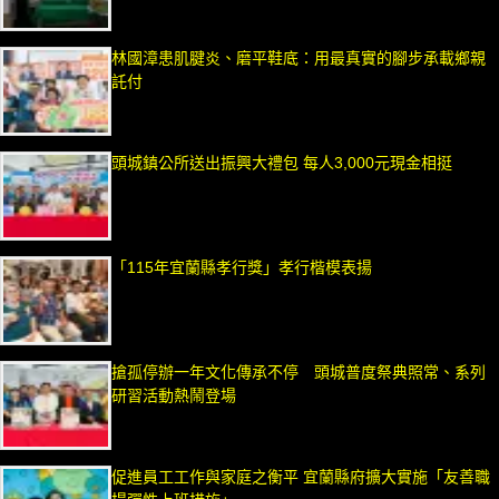
林國漳患肌腱炎、磨平鞋底：用最真實的腳步承載鄉親
託付
頭城鎮公所送出振興大禮包 每人3,000元現金相挺
「115年宜蘭縣孝行獎」孝行楷模表揚
搶孤停辦一年文化傳承不停 頭城普度祭典照常、系列
研習活動熱鬧登場
促進員工工作與家庭之衡平 宜蘭縣府擴大實施「友善職