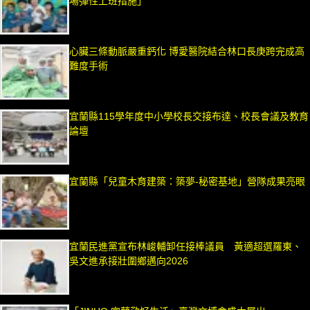
場彈性上班措施」
心臟三條動脈嚴重鈣化 博愛醫院結合林口長庚跨完成高
難度手術
宜蘭縣115學年度中小學校長交接布達、校長會議及教育
論壇
宜蘭縣「兒童木育建築：築夢-秘密基地」營隊成果亮眼
宜蘭民進黨宣布林峻輔卸任接棒議員 黃適超選羅東、
吳文進承接壯圍鄉邁向2026