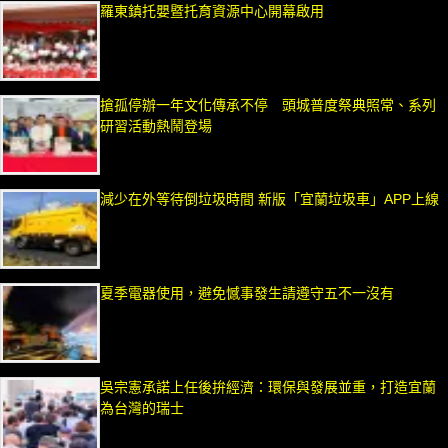
羅東鎮托嬰暨托育資源中心開幕啟用
搶孤停辦一年文化傳承不停 頭城普度祭典照常、系列
研習活動熱鬧登場
減少在外等待倒垃圾時間 新版「宜蘭垃圾車」APP上線
夏季電器使用，避免憾事發生請遵守五不一沒有
吳宗憲承諾上任後拚經濟：環保與發展並重，打造宜蘭
為台灣的瑞士