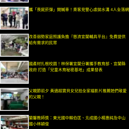
攜「喪屍菸彈」開贓車！乘客見警心虛拋水溝 4人全落網
改善弱勢家庭照護負擔『慈濟宜蘭輔具平台』免費提供
給有需求的民眾
國產材扎根校園！林保署宜蘭分署攜手教育部、宜蘭縣
政府 打造「兒童木育秘密基地」成果發表
父親節前夕 黃適超寶貝女兒拍全家福影片推薦她們敬愛
的父親！
蘭馨教師獎：東光國中賴伯匡、北成國小楊惠純及中山
國小林穎俊