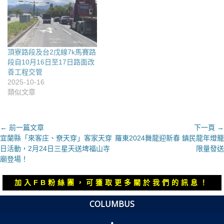
頂寮路段及台2戊線7k馬賽路
段自10月16日至17日路面改
善工程交管
2025-10-16
類似文章
文
← 前一篇文章
下一頁 →
上
下
宜蘭縣「來客庄、尞天穿」客家天穿
羅東2024舞龍迎新春 鎮民龍年燈籠
章
一
一
日活動，2月24日三星天送埤福山寺
限量發送
導
篇
篇
廟登場！
覽
文
文
章：
章：
加入FB粉絲團，可獲取更多關於我們的訊息！
COLUMBUS