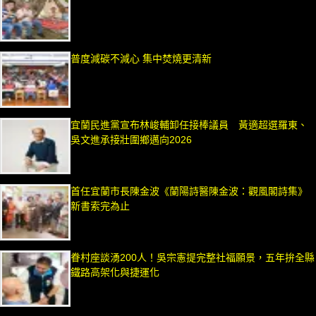
普度減碳不減心 集中焚燒更清新
宜蘭民進黨宣布林峻輔卸任接棒議員 黃適超選羅東、
吳文進承接壯圍鄉邁向2026
首任宜蘭市長陳金波《蘭陽詩醫陳金波：觀風閣詩集》
新書索完為止
眷村座談湧200人！吳宗憲提完整社福願景，五年拚全縣
鐵路高架化與捷運化