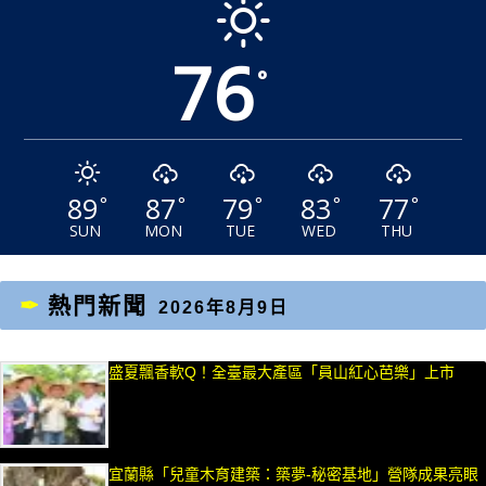
76
°
89
87
79
83
77
°
°
°
°
°
SUN
MON
TUE
WED
THU
熱門新聞
2026年8月9日
盛夏飄香軟Q！全臺最大產區「員山紅心芭樂」上市
宜蘭縣「兒童木育建築：築夢-秘密基地」營隊成果亮眼