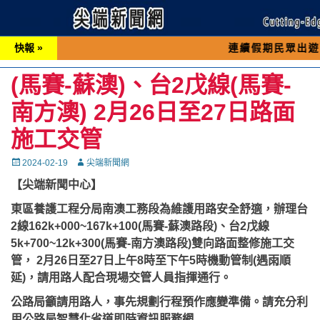
快報 »
連續假期民眾出遊可先撥打交通
(馬賽-蘇澳)、台2戊線(馬賽-
南方澳) 2月26日至27日路面
施工交管
Posted
Autor
2024-02-19
尖端新聞網
on
【尖端新聞中心】
東區養護工程分局南澳工務段為維護用路安全舒適，辦理台
2線162k+000~167k+100(馬賽-蘇澳路段)、台2戊線
5k+700~12k+300(馬賽-南方澳路段)雙向路面整修施工交
管， 2月26日至27日上午8時至下午5時機動管制(遇雨順
延)，請用路人配合現場交管人員指揮通行。
公路局籲請用路人，事先規劃行程預作應變準備。請充分利
用公路局智慧化省道即時資訊服務網