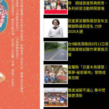
停 頭城普度祭典照常、
系列研習活動熱鬧登場
民進黨宜蘭縣黨部宣布五
鄉鎮縣議員提名 力拼
2026大選
台9線南澳路段8月11日夜
間路面檢試驗作業實施交
管
宜蘭縣「兒童木育建築：
築夢-秘密基地」營隊成
果亮眼
普度減碳不減心 集中焚
燒更清新