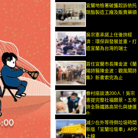
宜蘭地檢署破獲起訴依托
咪酯製造工廠及販賣藥頭
吳宗憲承諾上任後拚經
濟：環保與發展並重，打
造宜蘭為台灣的瑞士
首任宜蘭市長陳金波《蘭
陽詩醫陳金波：觀風閣詩
集》新書索完為止
眷村座談湧200人！吳宗
憲提完整社福願景，五年
拚全縣鐵路高架化與捷運
化
減少在外等待倒垃圾時間
新版「宜蘭垃圾車」APP
上線