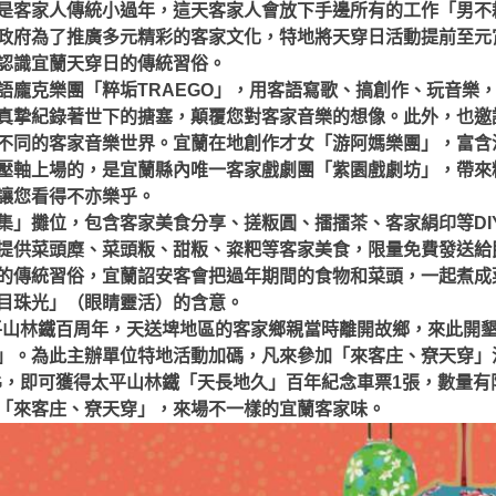
是客家人傳統小過年，這天客家人會放下手邊所有的工作「男不
政府為了推廣多元精彩的客家文化，特地將天穿日活動提前至元
認識宜蘭天穿日的傳統習俗。
語龐克樂團「粹垢TRAEGO」，用客語寫歌、搞創作、玩音樂
真摯紀錄著世下的搪塞，顛覆您對客家音樂的想像。此外，也邀
不同的客家音樂世界。宜蘭在地創作才女「游阿媽樂團」，富含
壓軸上場的，是宜蘭縣內唯一客家戲劇團「紫園戲劇坊」，帶來
讓您看得不亦樂乎。
集」攤位，包含客家美食分享、搓粄圓、擂擂茶、客家絹印等DI
提供菜頭糜、菜頭粄、甜粄、粢粑等客家美食，限量免費發送給
的傳統習俗，宜蘭詔安客會把過年期間的食物和菜頭，一起煮成
目珠光」（眼睛靈活）的含意。
逢太平山林鐵百周年，天送埤地區的客家鄉親當時離開故鄉，來此開
」。為此主辦單位特地活動加碼，凡來參加「來客庄、尞天穿」
IG，即可獲得太平山林鐵「天長地久」百年紀念車票1張，數量有
「來客庄、尞天穿」，來場不一樣的宜蘭客家味。