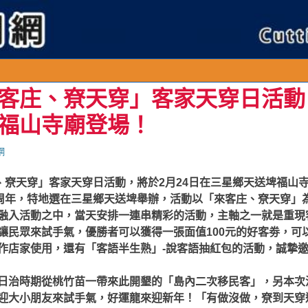
客庄、尞天穿」客家天穿日活動，
福山寺廟登場！
網
庄、尞天穿」客家天穿日活動，將於2月24日在三星鄉天送埤福山
0周年，特地選在三星鄉天送埤舉辦，活動以「來客庄、尞天穿」
融入活動之中，當天安排一連串精彩的活動，主軸之一就是重現
讓民眾來試手氣，優勝者可以獲得一張面值100元的好客劵，可
作店家使用，還有「客語半生熟」-說客語抽紅包的活動，誠摯
日治時期從桃竹苗一帶來此開墾的「島內二次移民客」，另本次
迎大小朋友來試手氣，好運龍來迎新年！
「有做沒做，尞到天穿