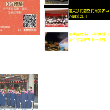
羅東鎮托嬰暨托育資源中
心開幕啟用
夏季電器使用，避免憾事
發生請遵守五不一沒有