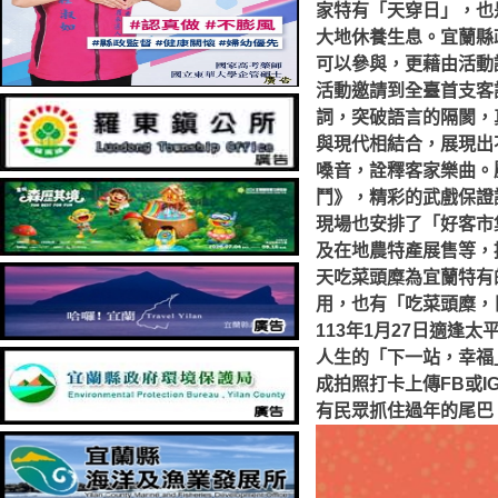
家特有「天穿日」，也
大地休養生息。宜蘭縣
可以參與，更藉由活動
活動
邀請到全臺首支客
詞，突破語言的隔閡，
與現代相結合，展現出
嗓音，詮釋客家樂曲。
鬥》，精彩的武戲保證
現場也安排了「好客市
及在地農特產展售等，
天吃菜頭糜為宜蘭特有
用，也有「吃菜頭糜，
113年1月27日適
人生的「下一站，幸福
成拍照打卡上傳FB或
有民眾抓住過年的尾巴