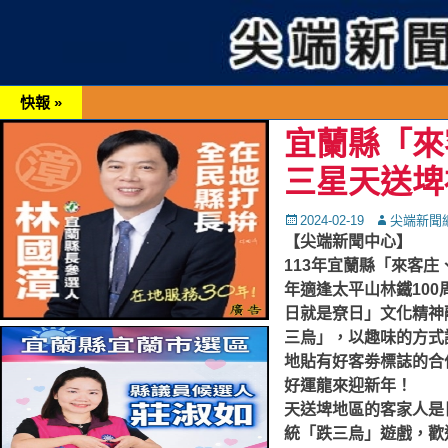
快報 »
宜蘭縣「來
三星天送埤
Posted
Autor
2024-02-19
尖端新聞
on
【尖端新聞中心】
113年宜蘭縣「來客
年適逢太平山林鐵10
日就是尞日」文化精神
三烏」，以趣味的方式
地貼有好客劵標誌的合
好運龍來迎新年！
天送埤地區的客家人是
統「跌三烏」遊戲，歡