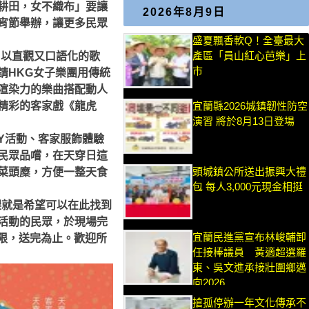
耕田，女不織布」要讓
2026年8月9日
宵節舉辦，讓更多民眾
盛夏飄香軟Q！全臺最大
產區「員山紅心芭樂」上
，以直觀又口語化的歌
市
請HKG女子樂團用傳統
渲染力的樂曲搭配動人
精彩的客家戲《龍虎
宜蘭縣2026城鎮韌性防空
演習 將於8月13日登場
Y活動、客家服飾體驗
民眾品嚐，在天穿日這
頭城鎮公所送出振興大禮
菜頭糜，方便一整天食
包 每人3,000元現金相挺
墾就是希望可以在此找到
活動的民眾，於現場完
宜蘭民進黨宣布林峻輔卸
限，送完為止。
歡迎所
任接棒議員 黃適超選羅
東、吳文進承接壯圍鄉邁
向2026
搶孤停辦一年文化傳承不