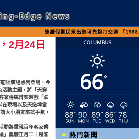
連續假期民眾出遊可先撥打交通 「1968」客服專線
2月24日
COLUMBUS
66
°
寺廟埕廣場熱鬧登場，今
為活動主題，將「天穿
客家傳統博奕遊戲「跌
以在現場以及天送埤當
88
90
89
86
78
邀請大小朋友來試手氣，
°
°
°
°
°
SUN
MON
TUE
WED
THU
活動將重現百年客家傳
熱門新聞
過」農曆正月二十是客