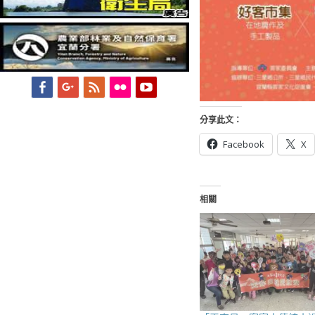
Facebook
Googleplus
Feed
Flickr
YouTube
分享此文：
Facebook
X
相關