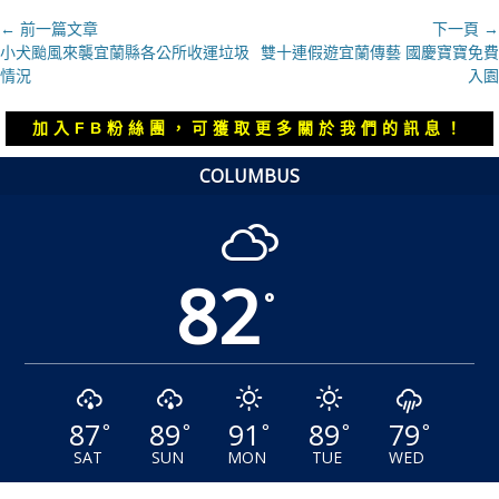
文
← 前一篇文章
下一頁 →
上
下
小犬颱風來襲宜蘭縣各公所收運垃圾
雙十連假遊宜蘭傳藝 國慶寶寶免費
章
一
一
情況
入園
導
篇
篇
覽
文
文
加入FB粉絲團，可獲取更多關於我們的訊息！
章：
章：
COLUMBUS
82
°
87
89
91
89
79
°
°
°
°
°
SAT
SUN
MON
TUE
WED