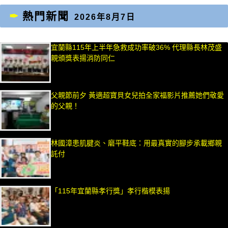
熱門新聞
2026年8月7日
宜蘭縣115年上半年急救成功率破36% 代理縣長林茂盛
親頒獎表揚消防同仁
父親節前夕 黃適超寶貝女兒拍全家福影片推薦她們敬愛
的父親！
林國漳患肌腱炎、磨平鞋底：用最真實的腳步承載鄉親
託付
「115年宜蘭縣孝行獎」孝行楷模表揚