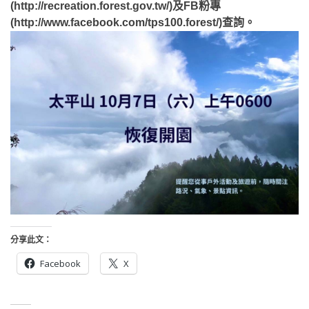
(http://recreation.forest.gov.tw/)及FB粉專
(http://www.facebook.com/tps100.forest/)查詢。
分享此文：
Facebook
X