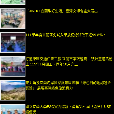
「JINHO 宜蘭敬好生活」臺灣文博會盛大展出
111學年度宜蘭區免試入學放榜總錄取率達99.8％。
打通東區交通任督二脈 宜蘭市爭取經費11號計畫道路動
土 115年1月開工，同年10月完工
東北角及宜蘭海岸國家風景區蟬聯「綠色目的地認證金
質獎」 展現臺灣綠色旅遊實力
國立宜蘭大學ESG實力爆發，勇奪第七屆《遠見》USR
績優獎