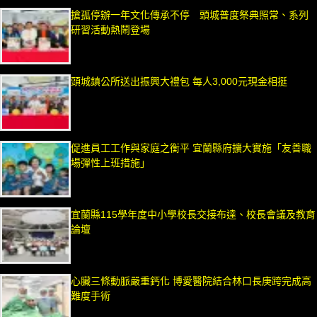
搶孤停辦一年文化傳承不停 頭城普度祭典照常、系列
研習活動熱鬧登場
頭城鎮公所送出振興大禮包 每人3,000元現金相挺
促進員工工作與家庭之衡平 宜蘭縣府擴大實施「友善職
場彈性上班措施」
宜蘭縣115學年度中小學校長交接布達、校長會議及教育
論壇
心臟三條動脈嚴重鈣化 博愛醫院結合林口長庚跨完成高
難度手術