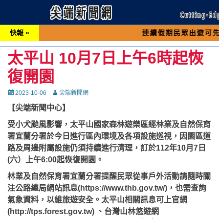
快報 »
連續假期民眾出遊可先撥打交通 
太平山 10月7日上午6時起恢
復開園
Posted
Autor
2023-10-06
尖端新聞網
on
【尖端新聞中心】
受小犬颱風影響，太平山國家森林遊樂區經林業及自然保育
署宜蘭分署於今日進行區內環境及各項設施巡視，因園區道
路及周邊附屬設施仍須持續進行清理，訂於112年10月7日
(六）上午6:00起恢復開園。
林業及自然保育署宜蘭分署提醒民眾從事戶外活動請隨時關
注公路總局網站訊息(https://www.thb.gov.tw/)，也需查詢
氣象資料，以維旅遊安全。太平山相關訊息可上官網
(http://tps.forest.gov.tw) 、台灣山林悠遊網