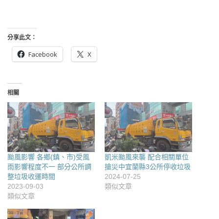
分享此文：
Facebook
X
相關
颱風影響 各鄉(鎮、市)受風
凱米颱風來襲 配合相關單位
雨影響程度不一 部分公所調
搶災中宜蘭縣3公所停收垃圾
整垃圾收運時間
2024-07-25
2023-09-03
類似文章
類似文章