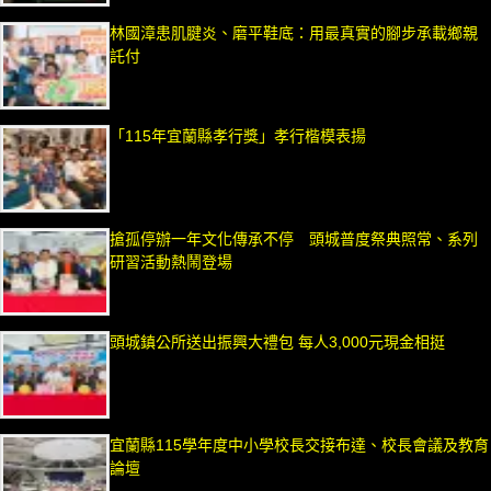
林國漳患肌腱炎、磨平鞋底：用最真實的腳步承載鄉親
託付
「115年宜蘭縣孝行獎」孝行楷模表揚
搶孤停辦一年文化傳承不停 頭城普度祭典照常、系列
研習活動熱鬧登場
頭城鎮公所送出振興大禮包 每人3,000元現金相挺
宜蘭縣115學年度中小學校長交接布達、校長會議及教育
論壇