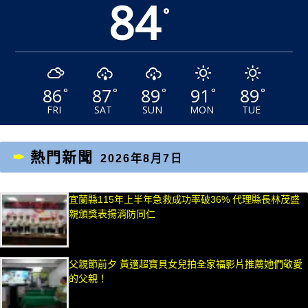
84
°
86
87
89
91
89
°
°
°
°
°
FRI
SAT
SUN
MON
TUE
熱門新聞
2026年8月7日
宜蘭縣115年上半年急救成功率破36% 代理縣長林茂盛
親頒獎表揚消防同仁
父親節前夕 黃適超寶貝女兒拍全家福影片推薦她們敬愛
的父親！