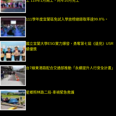
土 115年1月開工，同年10月完工
111學年度宜蘭區免試入學放榜總錄取率達99.8％。
國立宜蘭大學ESG實力爆發，勇奪第七屆《遠見》USR
績優獎
台7線東港路配合交通部推動「永續提升人行安全計畫」
星鄉照林路二段-車禍緊急救護