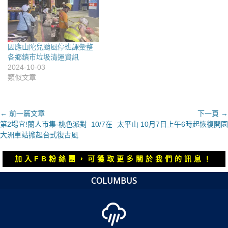
因應山陀兒颱風停班課彙整
各鄉鎮市垃圾清運資訊
2024-10-03
類似文章
文
← 前一篇文章
下一頁 →
上
下
第2場宜!蘭人市集-桃色派對 10/7在
太平山 10月7日上午6時起恢復開園
章
一
一
大洲車站掀起台式復古風
導
篇
篇
覽
文
文
加入FB粉絲團，可獲取更多關於我們的訊息！
章：
章：
COLUMBUS