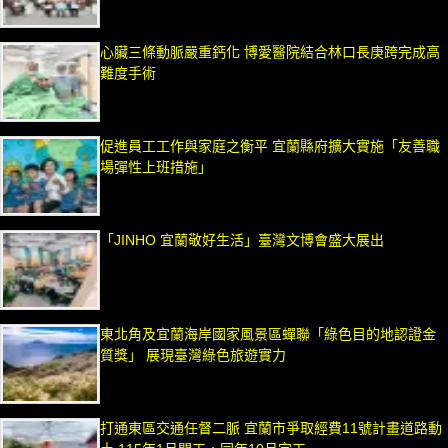
心臟三條動脈嚴重鈣化 博愛醫院結合林口長庚跨完成高
難度手術
促進員工工作與家庭之衡平 宜蘭縣府擴大實施「友善職
場彈性上班措施」
「JINHO 宜蘭敬好生活」臺灣文博會盛大展出
東北角及宜蘭海岸國家風景區蟬聯「綠色目的地認證金
質獎」 展現臺灣綠色旅遊實力
打通東區交通任督二脈 宜蘭市爭取經費11號計畫道路動