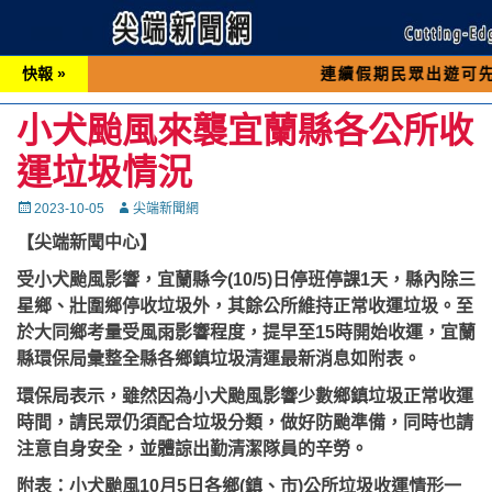
快報 »
連續假期民眾出遊可先撥打交通 
小犬颱風來襲宜蘭縣各公所收
運垃圾情況
Posted
Autor
2023-10-05
尖端新聞網
on
【尖端新聞中心】
受小犬颱風影響，宜蘭縣今(10/5)日停班停課1天，縣內除三
星鄉、壯圍鄉停收垃圾外，其餘公所維持正常收運垃圾。至
於大同鄉考量受風雨影響程度，提早至15時開始收運，宜蘭
縣環保局彙整全縣各鄉鎮垃圾清運最新消息如附表。
環保局表示，雖然因為小犬颱風影響少數鄉鎮垃圾正常收運
時間，請民眾仍須配合垃圾分類，做好防颱準備，同時也請
注意自身安全，並體諒出勤清潔隊員的辛勞。
附表：小犬颱風10月5日各鄉(鎮、市)公所垃圾收運情形一