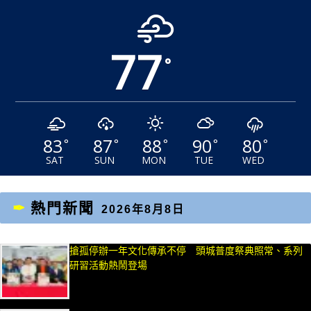
77
°
83
87
88
90
80
°
°
°
°
°
SAT
SUN
MON
TUE
WED
熱門新聞
2026年8月8日
搶孤停辦一年文化傳承不停 頭城普度祭典照常、系列
研習活動熱鬧登場