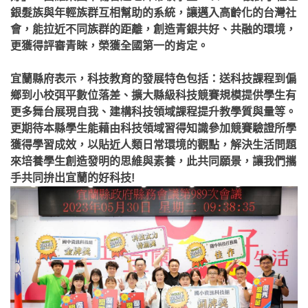
銀髮族與年輕族群互相幫助的系統，讓邁入高齡化的台灣社
會，能拉近不同族群的距離，創造青銀共好、共融的環境，
更獲得評審青睞，榮獲全國第一的肯定。
宜蘭縣府表示，科技教育的發展特色包括：送科技課程到偏
鄉到小校弭平數位落差、擴大縣級科技競賽規模提供學生有
更多舞台展現自我、建構科技領域課程提升教學質與量等。
更期待本縣學生能藉由科技領域習得知識參加競賽驗證所學
獲得學習成效，以貼近人類日常環境的觀點，解決生活問題
來培養學生創造發明的思維與素養，此共同願景，讓我們攜
手共同拚出宜蘭的好科技!