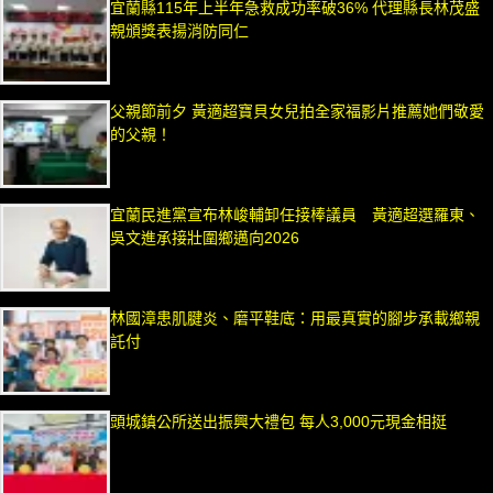
宜蘭縣115年上半年急救成功率破36% 代理縣長林茂盛
親頒獎表揚消防同仁
父親節前夕 黃適超寶貝女兒拍全家福影片推薦她們敬愛
的父親！
宜蘭民進黨宣布林峻輔卸任接棒議員 黃適超選羅東、
吳文進承接壯圍鄉邁向2026
林國漳患肌腱炎、磨平鞋底：用最真實的腳步承載鄉親
託付
頭城鎮公所送出振興大禮包 每人3,000元現金相挺