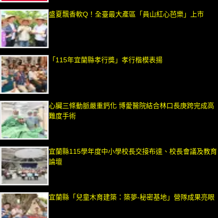
盛夏飄香軟Q！全臺最大產區「員山紅心芭樂」上市
「115年宜蘭縣孝行獎」孝行楷模表揚
心臟三條動脈嚴重鈣化 博愛醫院結合林口長庚跨完成高
難度手術
宜蘭縣115學年度中小學校長交接布達、校長會議及教育
論壇
宜蘭縣「兒童木育建築：築夢-秘密基地」營隊成果亮眼