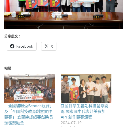
分享此文：
Facebook
X
相關
「全國貓咪盃Scratch競賽」
宜蘭縣學生暑期科技營隊開
及「全國科技教育創意實作
跑 羅東國中代表赴美參加
競賽」 宜蘭縣成績斐然縣長
APP創作競賽頒獎
頒發奬勵金
2024-07-19