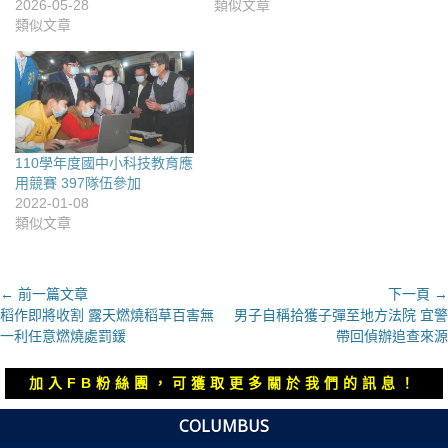
2026-05-28
類似文章
類似文章
110學年度國中小科技教育應
用競賽 397隊伍參加
2022-01-08
類似文章
文
← 前一篇文章
下一頁 →
上
下
稻作即將收割 露天燃燒稻草百害無
男子自稱拾獲子彈至地方法院 宜警
章
一
一
一利任意燃燒處罰鍰
帶回偵辦追查來源
導
篇
篇
覽
文
文
加入FB粉絲團，可獲取更多關於我們的訊息！
章：
章：
COLUMBUS