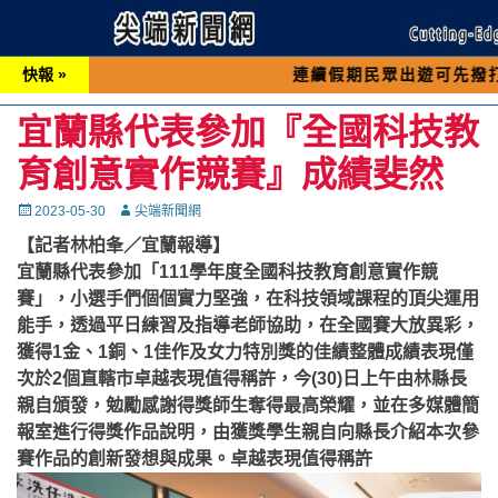
快報 »
連續假期民眾出遊可先撥打交通 「1
宜蘭縣代表參加『全國科技教
育創意實作競賽』成績斐然
Posted
Autor
2023-05-30
尖端新聞網
on
【記者林柏夆／宜蘭報導】
宜蘭縣代表參加「111學年度全國科技教育創意實作競
賽」，小選手們個個實力堅強，在科技領域課程的頂尖運用
能手，透過平日練習及指導老師協助，在全國賽大放異彩，
獲得1金、1銅、1佳作及女力特別獎的佳績整體成績表現僅
次於2個直轄市卓越表現值得稱許，今(30)日上午由林縣長
親自頒發，勉勵感謝得獎師生奪得最高榮耀，並在多媒體簡
報室進行得獎作品說明，由獲獎學生親自向縣長介紹本次參
賽作品的創新發想與成果。卓越表現值得稱許