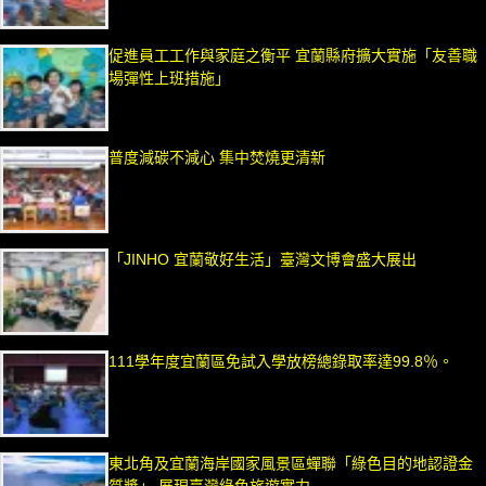
促進員工工作與家庭之衡平 宜蘭縣府擴大實施「友善職
場彈性上班措施」
普度減碳不減心 集中焚燒更清新
「JINHO 宜蘭敬好生活」臺灣文博會盛大展出
111學年度宜蘭區免試入學放榜總錄取率達99.8％。
東北角及宜蘭海岸國家風景區蟬聯「綠色目的地認證金