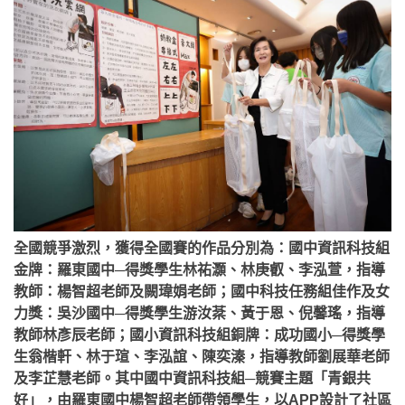
全國競爭激烈，獲得全國賽的作品分別為：國中資訊科技組
金牌：羅東國中─得獎學生林祐灝、林庚叡、李泓萱，指導
教師：楊智超老師及闕瑋娟老師；國中科技任務組佳作及女
力獎：吳沙國中─得獎學生游汝棻、黃于恩、倪馨瑤，指導
教師林彥辰老師；國小資訊科技組銅牌：成功國小─得獎學
生翁楷軒、林于瑄、李泓誼、陳奕溱，指導教師劉展華老師
及李芷慧老師。其中國中資訊科技組─競賽主題「青銀共
好」，由羅東國中楊智超老師帶領學生，以APP設計了社區