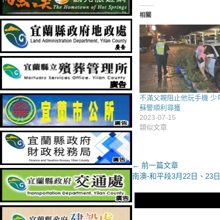
相關
不滿父親阻止他玩手機 少
蘇警順利尋獲
2023-07-15
類似文章
文
← 前一篇文章
上
南澳-和平段3月22日、2
章
一
導
篇
文
覽
章：