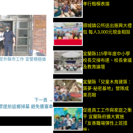
孝行楷模表揚
頭城鎮公所送出振興大禮
包 每人3,000元現金相挺
宜蘭縣115學年度中小學
至外縣市工作 宜警積極循
校長交接布達、校長會議
及教育論壇
宜蘭縣「兒童木育建築：
築夢-秘密基地」營隊成
果亮眼
下一頁 →
眾提前返鄉掃墓 避免壅塞車
促進員工工作與家庭之衡
平 宜蘭縣府擴大實施
「友善職場彈性上班措
施」