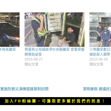
年負氣離家
男童與父母細故爭吵赤腳離家 宜警尋獲
少男離家數日
開導助返家
線助家人團聚
2023-08-27
2022-06-29
類似文章
類似文章
下
3日實施防救災演練道路管制封閉
清明連假 建議民
一
篇
加入FB粉絲團，可獲取更多關於我們的訊息！
文
章：