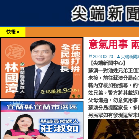
快報 »
意氣用事 
Posted
Autor
2023-03-20
尖端新聞
on
【尖端新聞中心】
蘇澳一對池姓兄弟正值
未接，前往蘇澳分局南
轄內穿梭加強協尋，約
姓兄弟。警方將其載返
父母溝通，勿意氣用事
蘇澳分局提醒家長，多
另民眾如有發現逗留未