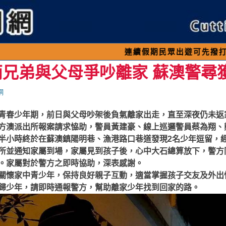
連續假期民眾出遊可先撥打交通 「19
兩兄弟與父母爭吵離家 蘇澳警尋
網
青春少年期，前日與父母吵架後負氣離家出走，直至深夜仍未返
方澳派出所報案請求恊助，警員黃建豪、線上巡邏警員蔡為翔、
半小時終於在蘇澳鎮陽明巷、漁港路口巷道發現2名少年逗留，
所並通知家屬到場，家屬見到孩子後，心中大石總算放下，警方
。家屬對於警方之即時協助，深表感謝。
關懷家中青少年，保持良好親子互動，適當掌握孩子交友及外出
歸少年，請即時通報警方，幫助離家少年找到回家的路。