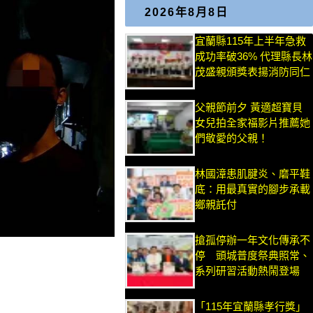
2026年8月8日
宜蘭縣115年上半年急救
成功率破36% 代理縣長林
茂盛親頒獎表揚消防同仁
父親節前夕 黃適超寶貝
女兒拍全家福影片推薦她
們敬愛的父親！
林國漳患肌腱炎、磨平鞋
底：用最真實的腳步承載
鄉親託付
搶孤停辦一年文化傳承不
停 頭城普度祭典照常、
系列研習活動熱鬧登場
「115年宜蘭縣孝行獎」