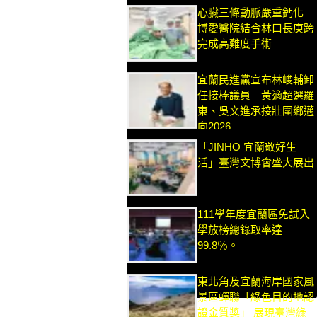
心臟三條動脈嚴重鈣化
博愛醫院結合林口長庚跨
完成高難度手術
宜蘭民進黨宣布林峻輔卸
任接棒議員 黃適超選羅
東、吳文進承接壯圍鄉邁
向2026
「JINHO 宜蘭敬好生
活」臺灣文博會盛大展出
111學年度宜蘭區免試入
學放榜總錄取率達
99.8％。
東北角及宜蘭海岸國家風
景區蟬聯「綠色目的地認
證金質獎」 展現臺灣綠