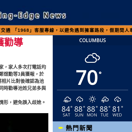
68」客服專線，以避免遇到擁塞路段，假期間人車多請
獲勸導
COLUMBUS
70
家，家人多次打電話均
°
鄭煜勳等3員獲報，於
經相片比對後確認為池
同時勸導池姓兄弟多與
情形，避免誤入歧途。
84
88
88
88
81
°
°
°
°
°
SAT
SUN
MON
TUE
WED
熱門新聞