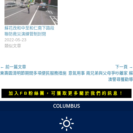
蘇花改和中至和仁南下路段
聯防救災演練管制封閉
2022-05-23
類似文章
文
← 前一篇文章
下一頁 →
上
下
東壽園清明節期間多項便民服務措施
意氣用事 兩兄弟與父母爭吵離家 蘇
章
一
一
澳警尋獲勸導
導
篇
篇
覽
文
文
加入FB粉絲團，可獲取更多關於我們的訊息！
章：
章：
COLUMBUS