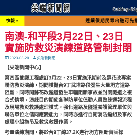
快報 »
連續假期民眾出遊可先撥打交通 「
南澳-和平段3月22日、23日
實施防救災演練道路管制封閉
Posted
Autor
2023-03-20
尖端新聞網
on
【尖端新聞中心】
第四區養護工程處訂3月22、23日實施汛期前及蘇花改專案
聯防救災演練，期間模擬台9丁武塔路段發生大量坍方道路
阻斷，同時間蘇花改隧道發生車輛阻斷事故並封閉隧道之複
合式情境，演練目的期使各聯防單位值勤人員熟練通報流程
及現場救災救護處理模式，強化道路及隧道養護管理單位與
聯防單位之偕同應變能力，同時亦進行自衛消防編組及事故
處理小組拖吊及救災救援作業。
考量演練期間，將於台9丁線37.2K進行坍方阻斷實兵操