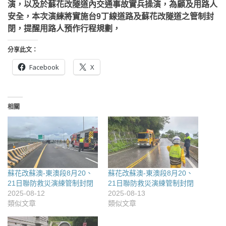
演，以及於蘇花改隧道內交通事故實兵操演，為顧及用路人
安全，本次演練將實施台9丁線道路及蘇花改隧道之管制封
閉，提醒用路人預作行程規劃，
分享此文：
Facebook
X
相關
蘇花改蘇澳-東澳段8月20、
蘇花改蘇澳-東澳段8月20、
21日聯防救災演練管制封閉
21日聯防救災演練管制封閉
2025-08-12
2025-08-13
類似文章
類似文章