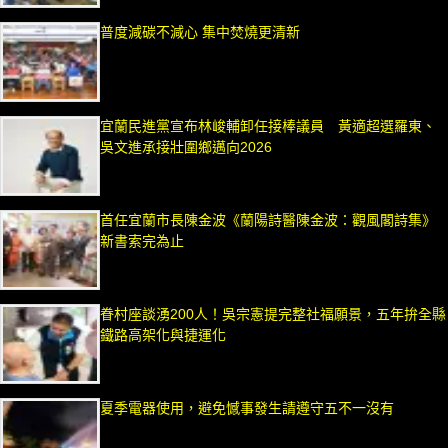
普度減碳不減心 集中焚燒更清新
宜蘭民進黨宣布林峻輔卸任接棒議員 黃適超選羅東、
吳文進承接壯圍鄉邁向2026
首任宜蘭市長陳金波《蘭陽詩醫陳金波：觀風閣詩集》
新書索完為止
眷村座談湧200人！吳宗憲提完整社福願景，五年拚全縣
鐵路高架化與捷運化
夏季電器使用，避免憾事發生請遵守五不一沒有