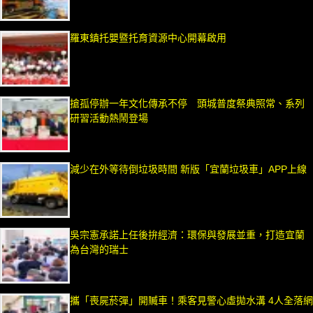
羅東鎮托嬰暨托育資源中心開幕啟用
搶孤停辦一年文化傳承不停 頭城普度祭典照常、系列
研習活動熱鬧登場
減少在外等待倒垃圾時間 新版「宜蘭垃圾車」APP上線
吳宗憲承諾上任後拚經濟：環保與發展並重，打造宜蘭
為台灣的瑞士
攜「喪屍菸彈」開贓車！乘客見警心虛拋水溝 4人全落網