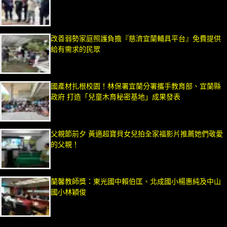
改善弱勢家庭照護負擔『慈濟宜蘭輔具平台』免費提供
給有需求的民眾
國產材扎根校園！林保署宜蘭分署攜手教育部、宜蘭縣
政府 打造「兒童木育秘密基地」成果發表
父親節前夕 黃適超寶貝女兒拍全家福影片推薦她們敬愛
的父親！
蘭馨教師獎：東光國中賴伯匡、北成國小楊惠純及中山
國小林穎俊