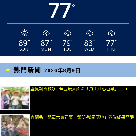
77
°
89
87
79
83
77
°
°
°
°
°
SUN
MON
TUE
WED
THU
熱門新聞
2026年8月9日
盛夏飄香軟Q！全臺最大產區「員山紅心芭樂」上市
宜蘭縣「兒童木育建築：築夢-秘密基地」營隊成果亮眼