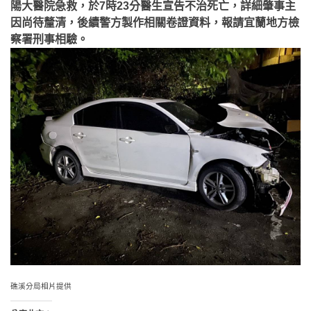
陽大醫院急救，於7時23分醫生宣告不治死亡，詳細肇事主
因尚待釐清，後續警方製作相關卷證資料，報請宜蘭地方檢
察署刑事相驗。
礁溪分局相片提供