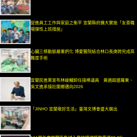
促進員工工作與家庭之衡平 宜蘭縣府擴大實施「友善職
場彈性上班措施」
心臟三條動脈嚴重鈣化 博愛醫院結合林口長庚跨完成高
難度手術
宜蘭民進黨宣布林峻輔卸任接棒議員 黃適超選羅東、
吳文進承接壯圍鄉邁向2026
「JINHO 宜蘭敬好生活」臺灣文博會盛大展出