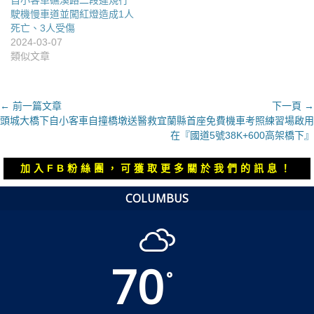
駛機慢車道並闖紅燈造成1人
死亡、3人受傷
2024-03-07
類似文章
文
← 前一篇文章
下一頁 →
上
下
頭城大橋下自小客車自撞橋墩送醫救
宜蘭縣首座免費機車考照練習場啟用
章
一
一
在『國道5號38K+600高架橋下』
導
篇
篇
覽
文
文
加入FB粉絲團，可獲取更多關於我們的訊息！
章：
章：
COLUMBUS
70
°