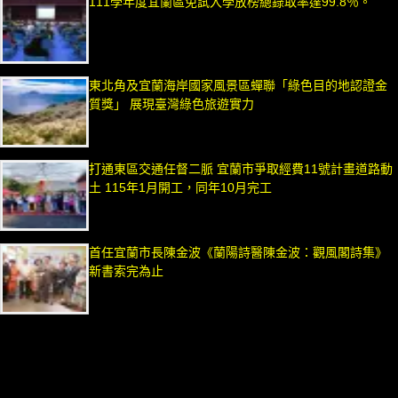
111學年度宜蘭區免試入學放榜總錄取率達99.8％。
東北角及宜蘭海岸國家風景區蟬聯「綠色目的地認證金
質獎」 展現臺灣綠色旅遊實力
打通東區交通任督二脈 宜蘭市爭取經費11號計畫道路動
土 115年1月開工，同年10月完工
首任宜蘭市長陳金波《蘭陽詩醫陳金波：觀風閣詩集》
新書索完為止