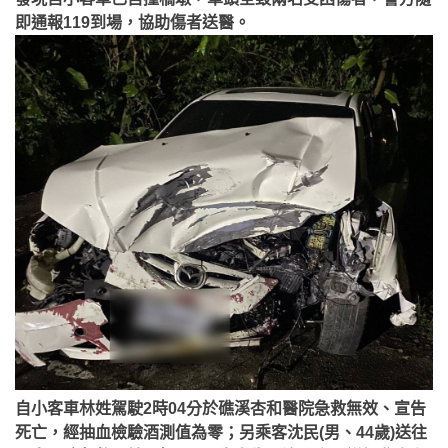
即通報119到場，協助傷者送醫。
自小客車林姓駕駛2時04分於礁溪杏和醫院急救無效、宣告
死亡，經抽血檢驗酒測值為零；另乘客沈民(男、44歲)送往