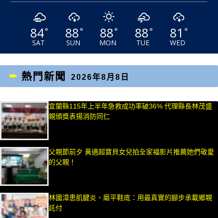
84
88
88
88
81
°
°
°
°
°
SAT
SUN
MON
TUE
WED
熱門新聞
2026年8月8日
宜蘭縣115年上半年急救成功率破36% 代理縣長林茂盛
親頒獎表揚消防同仁
父親節前夕 黃適超寶貝女兒拍全家福影片推薦她們敬愛
的父親！
林國漳患肌腱炎、磨平鞋底：用最真實的腳步承載鄉親
託付