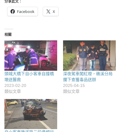
分享此文：
Facebook
X
相關
頭城大橋下自小客車自撞橋
深夜駕車闖紅燈，礁溪分局
墩送醫救
攔下查獲毒品送辦
2023-02-20
2025-04-15
類似文章
類似文章
自小客車礁溪路二段違規行