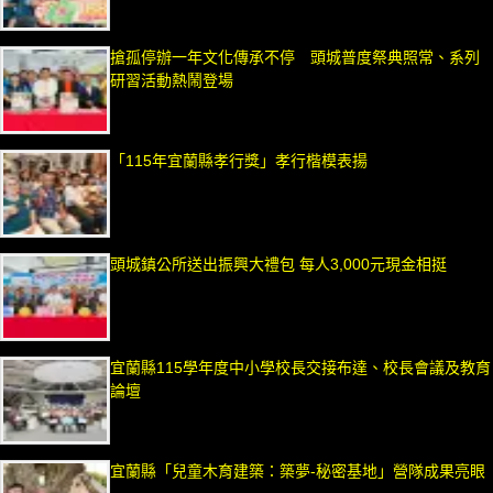
搶孤停辦一年文化傳承不停 頭城普度祭典照常、系列
研習活動熱鬧登場
「115年宜蘭縣孝行獎」孝行楷模表揚
頭城鎮公所送出振興大禮包 每人3,000元現金相挺
宜蘭縣115學年度中小學校長交接布達、校長會議及教育
論壇
宜蘭縣「兒童木育建築：築夢-秘密基地」營隊成果亮眼