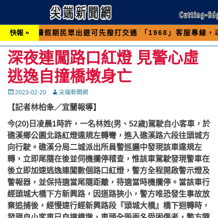
期民眾出遊可先撥打交通 「1968」客服專線，以避免
快報 »
深夜連闖路口紅燈 見警心虛
逃逸自撞橋墩身亡
Posted
Autor
2023-02-20
尖端新聞網
on
【記者林柏夆／宜蘭報導】
今(20)日凌晨1時許，一名林姓(男、52歲)駕駛自小客車，於
礁溪鄉公園北路紅燈違規左轉彎，進入礁溪路六段往頭城方
向行駛。礁溪分局二城派出所員警巡邏中發現該車違規左
轉，立即尾隨在後並伺機攔停稽查，惟該車駕駛發現警車在
後立即加速逃逸連闖數個路口紅燈，警方全程開啟警示燈及
警報器，並保持適當尾隨距離，待適當時機攔停。當該車行
經頭城大橋下方新興路，因道路狹小，警方唯恐發生事故放
棄追捕後，經慢速行經新興路段『頭城大橋』橋下迴轉時，
發現自小客車已自撞橋墩，車頭全毀兩名受困傷者，警方隨