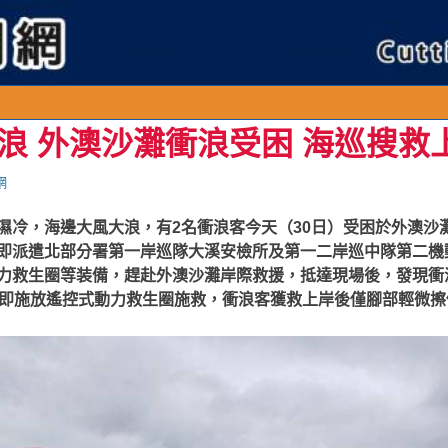
浪 外澳沙灘衝浪受困 海巡搜救
網
濕冷，海邊大風大浪，有2名衝浪客今天（30日）受困於外澳沙
即派遣北部分署第一岸巡隊大溪安檢所及第一二岸巡中隊第二機
力救生圈等装備，趕赴外澳沙灘岸際救援，抵達現場後，發現衝
立即施放遙控式動力救生圈施救，衝浪客獲救上岸後僅腳部輕微