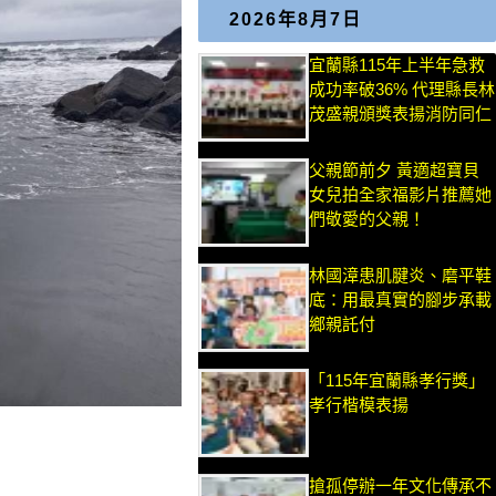
2026年8月7日
宜蘭縣115年上半年急救
成功率破36% 代理縣長林
茂盛親頒獎表揚消防同仁
父親節前夕 黃適超寶貝
女兒拍全家福影片推薦她
們敬愛的父親！
林國漳患肌腱炎、磨平鞋
底：用最真實的腳步承載
鄉親託付
「115年宜蘭縣孝行獎」
孝行楷模表揚
搶孤停辦一年文化傳承不