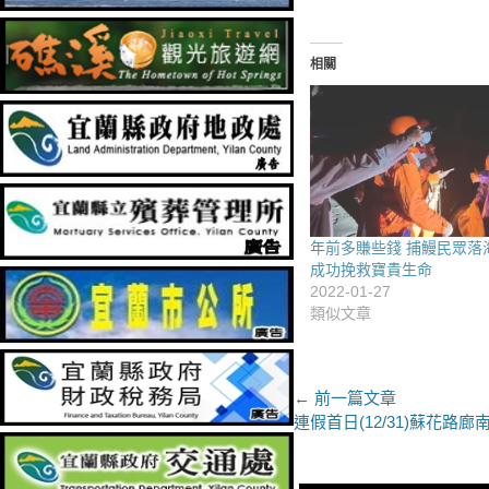
相關
年前多賺些錢 捕鰻民眾落
成功挽救寶貴生命
2022-01-27
類似文章
文
← 前一篇文章
上
連假首日(12/31)蘇花路
章
一
導
篇