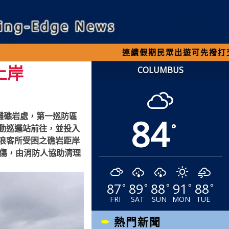
連續假期民眾出遊可先撥打交通 「19
上岸
COLUMBUS
84
灘礁岩處，第一巡防區
°
動巡邏站前往，並投入
浪客所受困之礁岩距岸
擦傷，由消防人協助清理
87
89
88
91
88
°
°
°
°
°
FRI
SAT
SUN
MON
TUE
熱門新聞