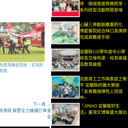
停 頭城普度祭典照常、
系列研習活動熱鬧登場
心臟三條動脈嚴重鈣化
博愛醫院結合林口長庚跨
完成高難度手術
宜蘭縣115學年度中小學
校長交接布達、校長會議
及教育論壇
角墜落礁岩受困，宜消與
救援
促進員工工作與家庭之衡
平 宜蘭縣府擴大實施
「友善職場彈性上班措
施」
下一頁 →
「JINHO 宜蘭敬好生
時湧現 蘇警全力維護行車安
活」臺灣文博會盛大展出
全