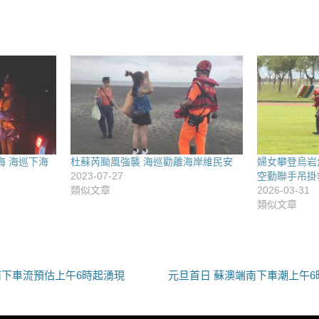
海 海巡下海
杜蘇芮颱風強襲 海巡勸離海岸維民安
婦女攀登烏岩
2023-07-27
空勤聯手吊掛
類似文章
2026-03-31
類似文章
下
廊南下車流預估上午6時起湧現
元旦首日 蘇澳端南下車潮上午6
一
篇