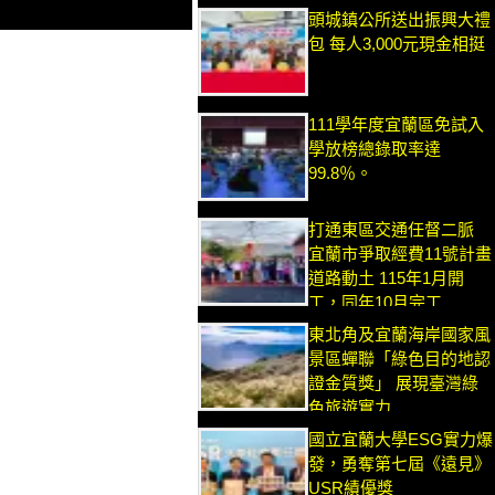
頭城鎮公所送出振興大禮
包 每人3,000元現金相挺
111學年度宜蘭區免試入
學放榜總錄取率達
99.8％。
打通東區交通任督二脈
宜蘭市爭取經費11號計畫
道路動土 115年1月開
工，同年10月完工
東北角及宜蘭海岸國家風
景區蟬聯「綠色目的地認
證金質獎」 展現臺灣綠
色旅遊實力
國立宜蘭大學ESG實力爆
發，勇奪第七屆《遠見》
USR績優獎