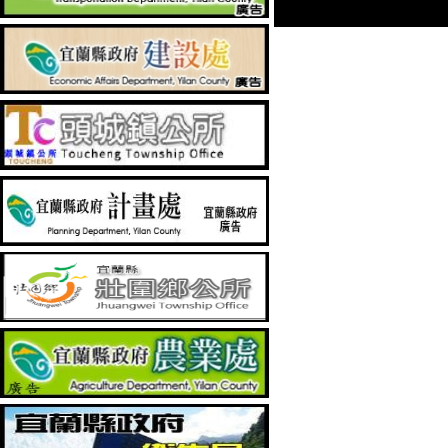
文
覽
章：