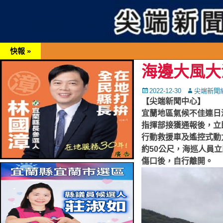
快報 »
海邊大風大
Posted
Autor
2022-12-30
尖端新聞
on
【尖端新聞中心】
宜蘭地區氣候不佳連日
指揮部接獲通報後，立
行動救援車及遙控式動
約50公尺，海巡人員
傷口後，自行離開。