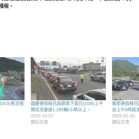
播報，
6/3)車流預
國慶連假蘇花路廊南下首日(10/8)上午
春節連假蘇花路
預估流量達1,180輛/小時以上，
自上午6時起
2022-10-07
2025-01-25
類似文章
類似文章