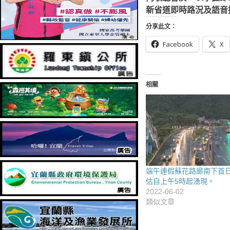
新省道即時路況及語音
分享此文：
Facebook
X
相關
端午連假蘇花路廊南下首日(
估自上午5時起湧現。
2022-06-02
類似文章