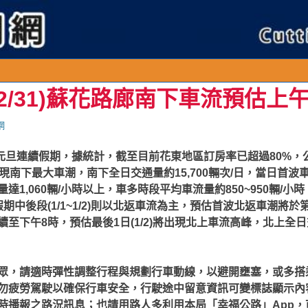
2/31)蘇花路廊南下車流預估上
網
為112年元旦連續假期，據統計，截至目前花東地區訂房率已超過80
將出現南下最大車潮，南下全日交通量約15,700輛次/日，當日首
達1,060輛/小時以上，車多時段平均車流量約850~950輛/
中後段(1/1~1/2)則以北返車流為主，預估首波北返車潮將於第2日
至下午8時，預估最後1日(1/2)將出現北上車流高峰，北上全日交通
眾，請適時彈性調整行程與規劃行車動線，以避開壅塞，或多搭
勿疲勞駕駛以確保行車安全，行駛途中留意資訊可變標誌顯示內
時播報之路況訊息；也請用路人多利用本局「幸福公路」App，