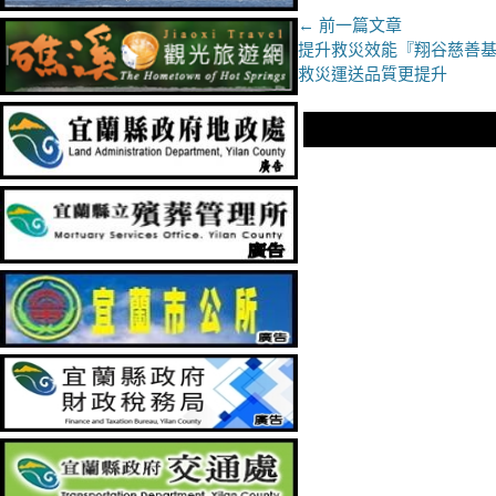
文
← 前一篇文章
上
提升救災效能『翔谷慈善
章
一
救災運送品質更提升
導
篇
文
覽
章：