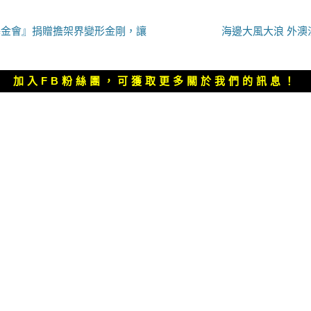
下
基金會』捐贈擔架界變形金剛，讓
海邊大風大浪 外澳
一
篇
文
加入FB粉絲團，可獲取更多關於我們的訊息！
章：