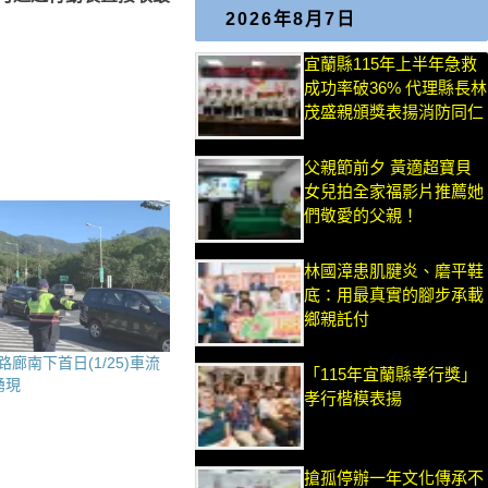
2026年8月7日
宜蘭縣115年上半年急救
成功率破36% 代理縣長林
茂盛親頒獎表揚消防同仁
父親節前夕 黃適超寶貝
女兒拍全家福影片推薦她
們敬愛的父親！
林國漳患肌腱炎、磨平鞋
底：用最真實的腳步承載
鄉親託付
廊南下首日(1/25)車流
「115年宜蘭縣孝行獎」
湧現
孝行楷模表揚
搶孤停辦一年文化傳承不