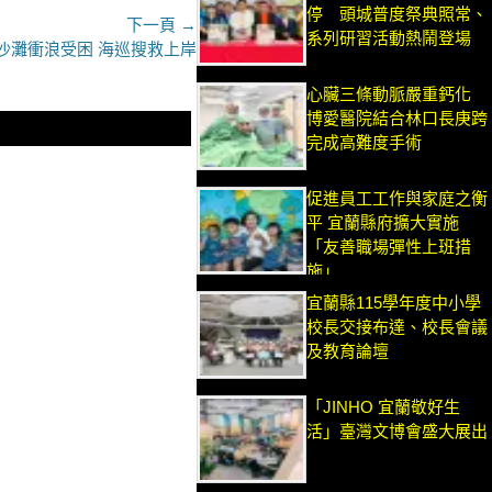
停 頭城普度祭典照常、
下一頁 →
系列研習活動熱鬧登場
沙灘衝浪受困 海巡搜救上岸
心臟三條動脈嚴重鈣化
博愛醫院結合林口長庚跨
完成高難度手術
促進員工工作與家庭之衡
平 宜蘭縣府擴大實施
「友善職場彈性上班措
施」
宜蘭縣115學年度中小學
校長交接布達、校長會議
及教育論壇
「JINHO 宜蘭敬好生
活」臺灣文博會盛大展出