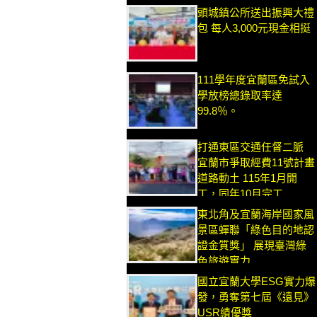
頭城鎮公所送出振興大禮
包 每人3,000元現金相挺
111學年度宜蘭區免試入
學放榜總錄取率達
99.8％。
打通東區交通任督二脈
宜蘭市爭取經費11號計畫
道路動土 115年1月開
工，同年10月完工
東北角及宜蘭海岸國家風
景區蟬聯「綠色目的地認
證金質獎」 展現臺灣綠
色旅遊實力
國立宜蘭大學ESG實力爆
發，勇奪第七屆《遠見》
USR績優獎