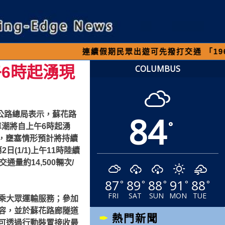
連續假期民眾出遊可先撥打交通 「1968」客
午6時起湧現
COLUMBUS
84
%，公路總局表示，蘇花路
°
波車潮將自上午6時起湧
小時，壅塞情形預計將持續
(1/1)上午11時陸續
量約14,500輛次/
87
89
88
91
88
°
°
°
°
°
FRI
SAT
SUN
MON
TUE
乘大眾運輸服務；參加
容，並於蘇花路廊隧道
熱門新聞
可透過行動裝置接收最