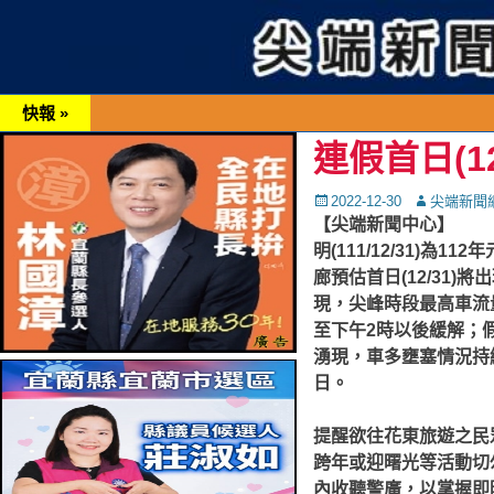
快報 »
連假首日(1
Posted
Autor
2022-12-30
尖端新聞
on
【尖端新聞中心】
明(111/12/31)
廊預估首日(12/31)
現，尖峰時段最高車流量
至下午2時以後緩解；假期
湧現，車多壅塞情況持續
日。
提醒欲往花東旅遊之民
跨年或迎曙光等活動切
內收聽警廣，以掌握即