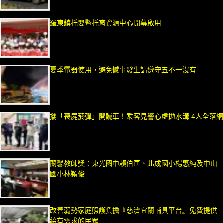
羅東鎮托嬰暨托育資源中心開幕啟用
夏季電器使用，避免憾事發生請遵守五不一沒有
攜「喪屍菸彈」開贓車！乘客見警心虛拋水溝 4人全落網
蘭馨教師獎：東光國中賴伯匡、北成國小楊惠純及中山
國小林穎俊
改善弱勢家庭照護負擔『慈濟宜蘭輔具平台』免費提供
給有需求的民眾