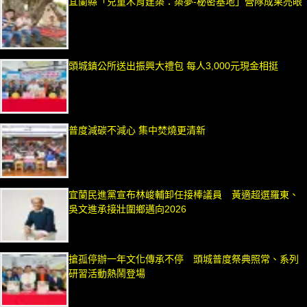
宜蘭縣「兒童木育建築：築夢-秘密基地」營隊成果亮眼
頭城鎮公所送出振興大禮包 每人3,000元現金相挺
普度減碳不減心 集中焚燒更清新
宜蘭民進黨宣布林峻輔卸任接棒議員 黃適超選羅東、
吳文進承接壯圍鄉邁向2026
搶孤停辦一年文化傳承不停 頭城普度祭典照常、系列
研習活動熱鬧登場