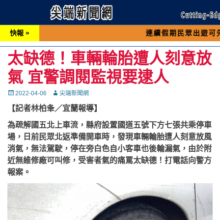
快報 »
連續假期民眾出遊可先撥打交通 「
太缺德！車輛輪胎遭人刻意放
氣 宜警調閱監視要逮人
Posted
Autor
2022-04-06
尖端新聞網
on
【記者林柏夆／宜蘭報導】
為疏解國五北上車流，縣府設置國道五號下方七張共乘停車
場，日前民眾北返準備開車時，發現車輛輪胎遭人刻意放風
消氣，無法駕駛，停在旁白色自小客車也後輪漏氣，由於附
近無維修廠可叫修，受害者氣的痛罵太缺德！打電話向警方
報案。