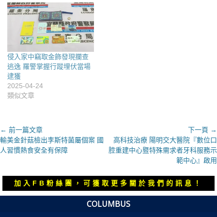
侵入家中竊取金飾發現攔查
逃逸 羅警掌握行蹤埋伏當場
逮獲
2025-04-24
類似文章
文
← 前一篇文章
下一頁 →
上
下
輸美金針菇檢出李斯特菌屬個案 國
高科技治療 陽明交大醫院『數位口
章
一
一
人習慣熱食安全有保障
腔重建中心暨特殊需求者牙科服務示
導
篇
篇
範中心』啟用
覽
文
文
章：
章：
加入FB粉絲團，可獲取更多關於我們的訊息！
COLUMBUS