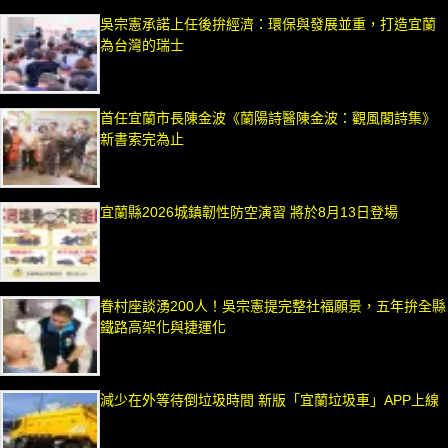
吳宗憲承諾上任後拚經濟：環保與發展並重，打造宜蘭
為台灣的瑞士
首任宜蘭市長陳金波《蘭陽詩醫陳金波：觀風閣詩集》
新書索完為止
宜蘭縣2026城鎮韌性防空演習 將於8月13日登場
眷村座談湧200人！吳宗憲提完整社福願景，五年拚全縣
鐵路高架化與捷運化
減少在外等待倒垃圾時間 新版「宜蘭垃圾車」APP上線