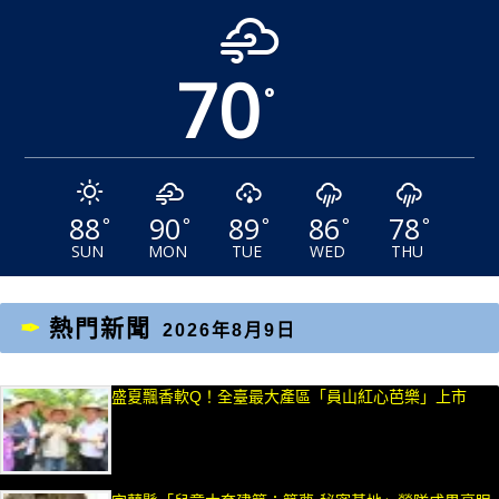
70
°
88
90
89
86
78
°
°
°
°
°
SUN
MON
TUE
WED
THU
熱門新聞
2026年8月9日
盛夏飄香軟Q！全臺最大產區「員山紅心芭樂」上市