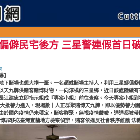
連
偏僻民宅後方 三星警連假首日破
網
導】
地下賭場也想大撈一筆。一名趙姓賭場主持人，利用三星鄉偏僻
以天九牌供賭客賭博財物，一向淳樸的三星鄉，近日該處陸續有
長江建忠立即指示組成『專案小組』前往查察。今天專案小組到
用大批警力進入，現場數十人正群聚賭博天九牌，即以優勢警力圍
由於國內疫情仍未穩定，賭客群聚，無視疫情嚴峻，通通都被帶
賭博罪移送臺灣宜蘭地方檢察偵辦，賭客依違反社會秩序維護 法