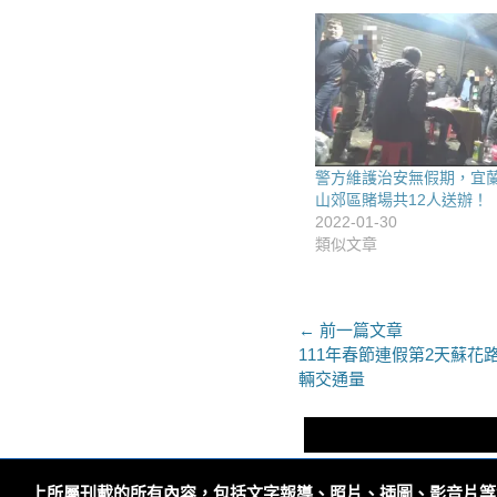
警方維護治安無假期，宜
山郊區賭場共12人送辦！
2022-01-30
類似文章
文
← 前一篇文章
上
111年春節連假第2天蘇花路
章
一
輛交通量
導
篇
文
覽
章：
上所屬刊載的所有內容，包括文字報導、照片、插圖、影音片等