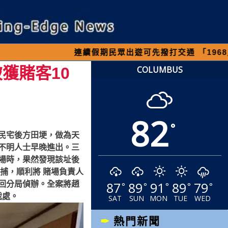
續假期民眾出遊可先撥打交通 「1968」客服專線，
獲賭客10
COLUMBUS
82
°
民宅後方田埂，做為天
不明人士早晚進出。三
場時，果然發現該址後
捕，順利將 賭場負責人
87
89
91
89
79
回分局偵辦。全案將趙
°
°
°
°
°
裁處。
SAT
SUN
MON
TUE
WED
熱門新聞