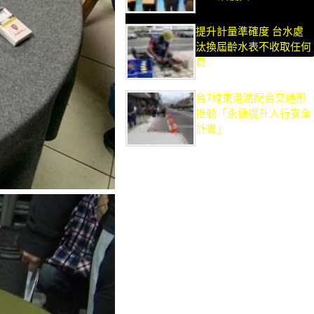
提升計量準確度 台水處
汰換屆齡水表不收取任何
費
台7線東港路配合交通部
推動「永續提升人行安全
計畫」