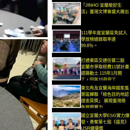
「JINHO 宜蘭敬好生
活」臺灣文博會盛大展出
111學年度宜蘭區免試入
學放榜總錄取率達
99.8％。
打通東區交通任督二脈
宜蘭市爭取經費11號計畫
道路動土 115年1月開
工，同年10月完工
東北角及宜蘭海岸國家風
景區蟬聯「綠色目的地認
證金質獎」 展現臺灣綠
色旅遊實力
國立宜蘭大學ESG實力爆
發，勇奪第七屆《遠見》
USR績優獎