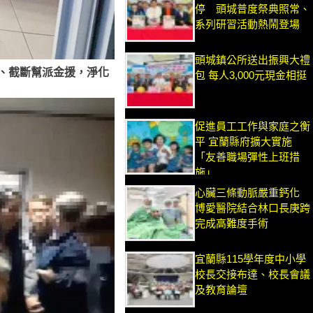
停 頭城普度祭典照常、
系列研習活動熱鬧登場
頭城鎮公所送出振興大禮
、截斷幫派金援，淨化
包 每人3,000元現金相挺
促進員工工作與家庭之衡
平 宜蘭縣府擴大實施
「友善職場彈性上班措
施」
心臟三條動脈嚴重鈣化
博愛醫院結合林口長庚跨
完成高難度手術
宜蘭縣115學年度中小學
校長交接布達、校長會議
及教育論壇