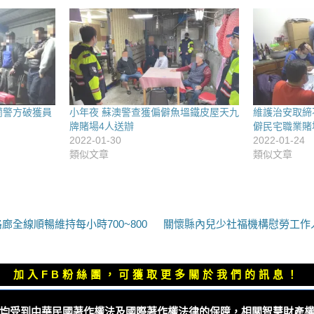
蘭警方破獲員
小年夜 蘇澳警查獲偏僻魚塭鐵皮屋天九
維護治安取締
牌賭場4人送辦
僻民宅職業賭
2022-01-30
2022-01-24
類似文章
類似文章
下
廊全線順暢維持每小時700~800
關懷縣內兒少社福機構慰勞工作
一
篇
文
加入FB粉絲團，可獲取更多關於我們的訊息！
章：
均受到中華民國著作權法及國際著作權法律的保障，相關智慧財產