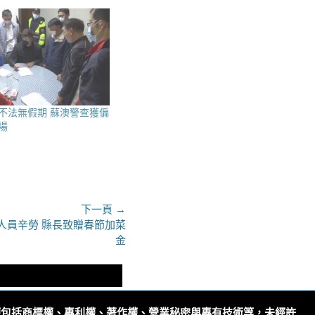
不法無假期 蘇澳警查獲偏
場
下一頁 →
人員辛勞 縣長致贈春節加菜
金
權包括商標權、專利權、著作權、營業秘密與專有技術等，未經許