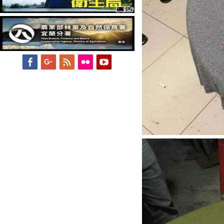
Facebook
Googleplus
Feed
Flickr
YouTube