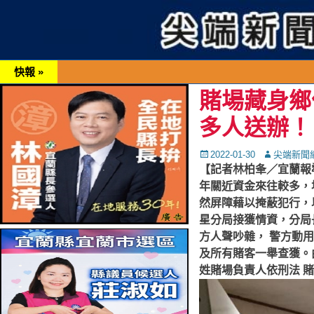
快報 »
賭場藏身鄉
多人送辦！
Posted
Autor
2022-01-30
尖端新聞
on
【記者林柏夆／宜蘭報
年關近資金來往較多，
然屏障藉以掩蔽犯行，
星分局接獲情資，分局
方人聲吵雜， 警方動
及所有賭客一舉查獲。
姓賭場負責人依刑法 