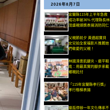
2026年8月7日
宜蘭縣115年上半年急救
成功率破36% 代理縣長林
茂盛親頒獎表揚消防同仁
父親節前夕 黃適超寶貝
女兒拍全家福影片推薦她
們敬愛的父親！
林國漳患肌腱炎、磨平鞋
底：用最真實的腳步承載
鄉親託付
「115年宜蘭縣孝行獎」
孝行楷模表揚
搶孤停辦一年文化傳承不