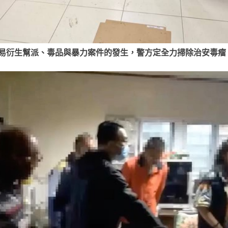
易衍生幫派、毒品與暴力案件的發生，警方定全力掃除治安毒瘤