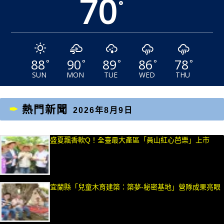
70
°
88
90
89
86
78
°
°
°
°
°
SUN
MON
TUE
WED
THU
熱門新聞
2026年8月9日
盛夏飄香軟Q！全臺最大產區「員山紅心芭樂」上市
宜蘭縣「兒童木育建築：築夢-秘密基地」營隊成果亮眼