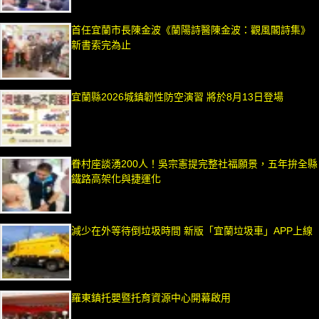
首任宜蘭市長陳金波《蘭陽詩醫陳金波：觀風閣詩集》
新書索完為止
宜蘭縣2026城鎮韌性防空演習 將於8月13日登場
眷村座談湧200人！吳宗憲提完整社福願景，五年拚全縣
鐵路高架化與捷運化
減少在外等待倒垃圾時間 新版「宜蘭垃圾車」APP上線
羅東鎮托嬰暨托育資源中心開幕啟用