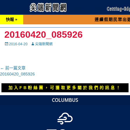
快報 »
連續假期民眾出遊可先撥打交
20160420_085926
Posted
Autor
2016-04-20
尖端新聞網
on
文
← 前一篇文章
上
20160420_085926
章
一
導
篇
加入FB粉絲團，可獲取更多關於我們的訊息！
覽
文
章：
COLUMBUS