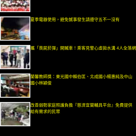
夏季電器使用，避免憾事發生請遵守五不一沒有
攜「喪屍菸彈」開贓車！乘客見警心虛拋水溝 4人全落網
蘭馨教師獎：東光國中賴伯匡、北成國小楊惠純及中山
國小林穎俊
改善弱勢家庭照護負擔『慈濟宜蘭輔具平台』免費提供
給有需求的民眾