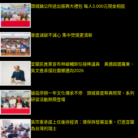
頭城鎮公所送出振興大禮包 每人3,000元現金相挺
普度減碳不減心 集中焚燒更清新
宜蘭民進黨宣布林峻輔卸任接棒議員 黃適超選羅東、
吳文進承接壯圍鄉邁向2026
搶孤停辦一年文化傳承不停 頭城普度祭典照常、系列
研習活動熱鬧登場
吳宗憲承諾上任後拚經濟：環保與發展並重，打造宜蘭
為台灣的瑞士