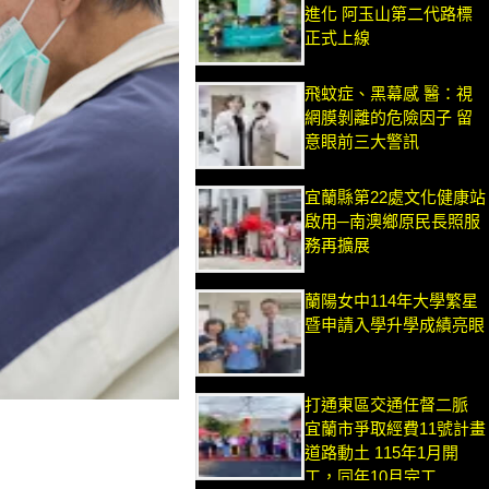
進化 阿玉山第二代路標
正式上線
飛蚊症、黑幕感 醫：視
網膜剝離的危險因子 留
意眼前三大警訊
宜蘭縣第22處文化健康站
啟用─南澳鄉原民長照服
務再擴展
蘭陽女中114年大學繁星
暨申請入學升學成績亮眼
打通東區交通任督二脈
宜蘭市爭取經費11號計畫
道路動土 115年1月開
工，同年10月完工