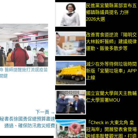
民進黨宜蘭縣黨部宣布五
鄉鎮縣議員提名 力拼
2026大選
改善胃食道逆流『陽明交
大林毅軒醫師』建議規律
運動、飯後多散步等
減少在外等待倒垃圾時間
命 醫師提醒施打流感疫苗
新版「宜蘭垃圾車」APP
關鍵
上線
國立宜蘭大學與天主教輔
仁大學簽署MOU
下一頁 →
偕秘書長徐國勇促總預算盡速
「Check in 大東北角 皇
通過、確保防汛救災經費
冠海岸」開展發表會登場
跨域串聯雙觀光圈，打造