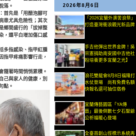
2026年8月6日
脫落。
：首先是「用醋泡腳可
「2026宜蘭外澳罟浪祭」
病患尤具危險性；其次
打造臺灣衝浪觀光新品牌
是鄉間盛行的「拔掉整
染，還平白增加傷口感
手吉他彈出世界金牌！吳
括多指感染、指甲紅腫
宗憲捐助南安國中吉他社
因指甲疼痛影響行走，
盼培養更多宜蘭之光】
會隨著時間悄悄累積。
浪花雙龍會8月8日福隆打
自己與家人的健康，別
水仗登場 尚有免費名額
句點。
快報名還可抽住宿券
宜蘭傳藝園區「YA傳
藝」最後倒數七夕石聖爺
公祈福暖心登場
全臺首創山徑標示系統再