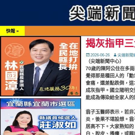
快報 »
揭灰指甲三
Posted
Autor
2026-06-26
尖端新聞
on
（尖端新聞中心）
70歲的陳阿公住在多
覺得那是種田人的「勳
會痛，還差點跌倒，這
成灰指甲。國立陽明交
能成為傳染給全家人的
翁子玉醫師表示，若非
炎，後果不堪設想。
翁
居高不下。大家熟知的
白、脫皮、搔癢，或腳