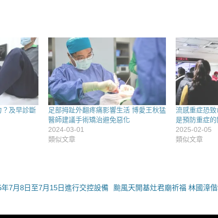
力？及早診斷
足部拇趾外翻疼痛影響生活 博愛王秋猛
流感重症恐致
醫師建議手術矯治避免惡化
是預防重症的
2024-03-01
2025-02-05
類似文章
類似文章
下
5年7月8日至7月15日進行交控設備
颱風天開基灶君廟祈福 林國漳
一
篇