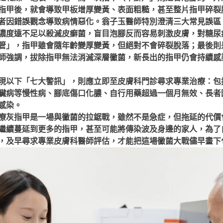
指甲後，就會導致甲板增厚變黃、表面粗糙，甚至整片指甲碎裂
者因錯誤觀念導致病情惡化。翁子玉醫師特別澄清三大常見誤區
濃度遠不足以殺滅皮癬菌，盲目泡腳反而容易刺激皮膚，對糖尿
管」，指甲雖會隨年齡變厚變黃，但絕對不會碎裂脫落；最後則
師強調，拔除指甲無法消滅深層黴菌，新長出的指甲仍會持續感
現以下「七大警訊」，則應立即至皮膚科門診尋求專業治療：包
臟病等慢性病、腳底傷口化膿、自行用藥超過一個月無效、長者
感染。
療灰指甲是一場與黴菌的拉鋸戰，雖然不是急症，但拖延的代價
繼續蔓延到更多的指甲，甚至可能將傳染波及身邊的家人，為了
，及早尋求專業皮膚科醫師評估，才能把這場黴菌大戰儘早畫下