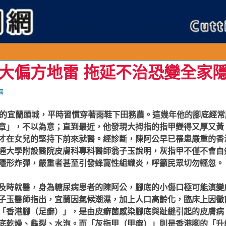
大偏方地雷 拖延不治恐變全家
網
雨的宜蘭頭城，平時習慣穿著雨鞋下田務農。這幾年他的腳底經
章」，不以為意；直到最近，他發現大拇指的指甲變得又厚又黃
才在女兒的堅持下前來就醫。經診斷，陳阿公早已罹患嚴重的香
通大學附設醫院皮膚科專科醫師翁子玉說明，灰指甲不僅不會自
隱形炸彈，嚴重者甚至引發蜂窩性組織炎，呼籲民眾切勿輕忽。
及時就醫，身為糖尿病患者的陳阿公，腳底的小傷口極可能演變
子玉醫師指出，宜蘭因氣候潮濕，加上人口高齡化，臨床上因黴
「香港腳（足癬）」，是由皮癬菌感染腳底與趾縫引起的皮膚病
底乾燥、龜裂、水泡。而「灰指甲（甲癬）」則是香港腳的「升