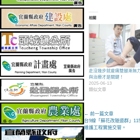
相關
走沒幾步就痠痛雙腿漸無
與治療才是關鍵！
2025-06-13
類似文章
文
← 前一篇文章
上
台9線「蘇花改隧道群」11
章
一
維護工程實施交管。
導
篇