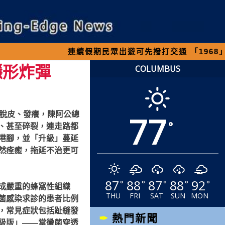
連續假期民眾出遊可先撥打交通 「1968」客服專
隱形炸彈
COLUMBUS
77
常脫皮、發癢，陳阿公總
°
、甚至碎裂，連走路都
港腳，並「升級」蔓延
然痊癒，拖延不治更可
87
88
87
88
92
°
°
°
°
°
成嚴重的蜂窩性組織
THU
FRI
SAT
SUN
MON
菌感染求診的患者比例
，常見症狀包括趾縫發
熱門新聞
級版」——當黴菌穿透