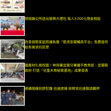
頭城鎮公所送出振興大禮包 每人3,000元現金相挺
改善弱勢家庭照護負擔『慈濟宜蘭輔具平台』免費提供
給有需求的民眾
國產材扎根校園！林保署宜蘭分署攜手教育部、宜蘭縣
政府 打造「兒童木育秘密基地」成果發表
連續隨機割脖犯嫌 迅速逮捕 檢察官迅速聲請羈押