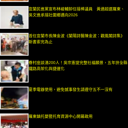
宜蘭民進黨宣布林峻輔卸任接棒議員 黃適超選羅東、
吳文進承接壯圍鄉邁向2026
首任宜蘭市長陳金波《蘭陽詩醫陳金波：觀風閣詩集》
新書索完為止
眷村座談湧200人！吳宗憲提完整社福願景，五年拚全縣
鐵路高架化與捷運化
夏季電器使用，避免憾事發生請遵守五不一沒有
羅東鎮托嬰暨托育資源中心開幕啟用