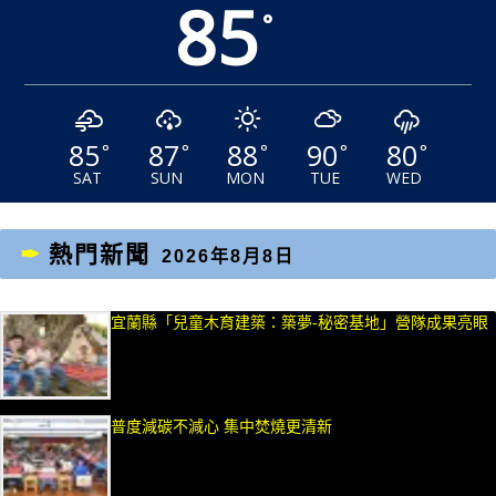
85
°
85
87
88
90
80
°
°
°
°
°
SAT
SUN
MON
TUE
WED
熱門新聞
2026年8月8日
宜蘭縣「兒童木育建築：築夢-秘密基地」營隊成果亮眼
普度減碳不減心 集中焚燒更清新