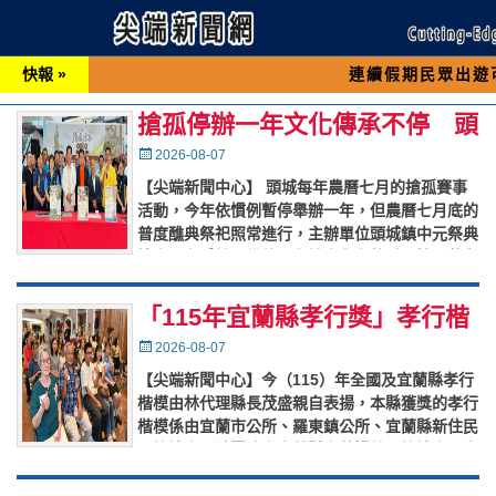
快報 »
連續假期民眾出遊可先撥打交通
搶孤停辦一年文化傳承不停 頭
城普度祭典照常、系列研習活動
Posted
2026-08-07
on
熱鬧登場
【尖端新聞中心】 頭城每年農曆七月的搶孤賽事
活動，今年依慣例暫停舉辦一年，但農曆七月底的
普度醮典祭祀照常進行，主辦單位頭城鎮中元祭典
協會，有感於民俗傳承與地方參與的重要性，將舉
辦一連串的搶孤研習活動，
…
「115年宜蘭縣孝行獎」孝行楷
模表揚
Posted
2026-08-07
on
【尖端新聞中心】今（115）年全國及宜蘭縣孝行
楷模由林代理縣長茂盛親自表揚，本縣獲獎的孝行
楷模係由宜蘭市公所、羅東鎮公所、宜蘭縣新住民
關懷協會、社團法人宜蘭縣宜萱婦幼關懷協會及宜
蘭縣新黎明青年發展協會
…