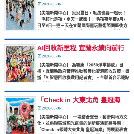
年華8月7日至9日歡樂登場
Posted
2026-08-06
on
【尖端新聞中心】 炎炎夏日，毛孩也要一起玩！
「毛孩也是孩，夏天一起嗨！」毛孩嘉年華8月7
日至9日一連三天在宜蘭國際童玩藝術節園區後方
草坪區舉行，購買童玩節票券即可入園，邀請全國
毛孩家庭一同參與夏日盛會
…
AI回收新里程 宜蘭永續向前行
Posted
2026-08-06
on
【尖端新聞中心】 為響應「2050淨零排放」目
標，宜蘭縣政府積極推動智慧化資源回收政策，舉
辦「AI智慧回收機啟用記者會」。全縣首台示範點
選定於羅東鎮公所後方（中華路段），鄰近人潮眾
多的羅東夜市商圈。這
…
「Check in 大東北角 皇冠海
岸」開展發表會登場 跨域串聯
Posted
2026-08-06
on
雙觀光圈，打造永續旅遊新風貌
【尖端新聞中心】 一場結合聲音、藝術與地方文
化，並串聯區域觀光能量的創新展演即將展開！
「Check in傾聽大東北角 皇冠海岸」開展發表會