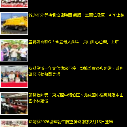
減少在外等待倒垃圾時間 新版「宜蘭垃圾車」APP上線
盛夏飄香軟Q！全臺最大產區「員山紅心芭樂」上市
搶孤停辦一年文化傳承不停 頭城普度祭典照常、系列
研習活動熱鬧登場
蘭馨教師獎：東光國中賴伯匡、北成國小楊惠純及中山
國小林穎俊
宜蘭縣2026城鎮韌性防空演習 將於8月13日登場