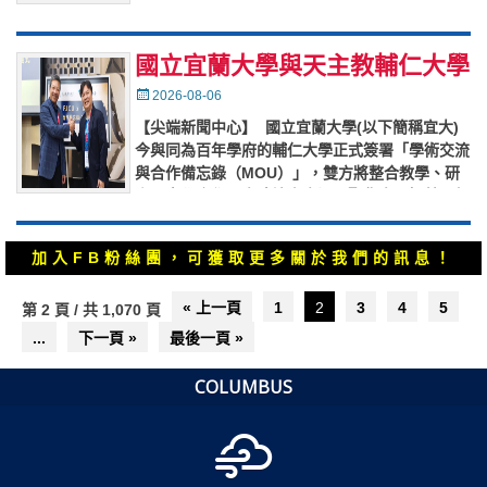
在福隆遊客中心一樓大廳正式登場，邀請民眾一同
走進山海之間，傾
…
國立宜蘭大學與天主教輔仁大學
簽署MOU
Posted
2026-08-06
on
【尖端新聞中心】 國立宜蘭大學(以下簡稱宜大)
今與同為百年學府的輔仁大學正式簽署「學術交流
與合作備忘錄（MOU）」，雙方將整合教學、研
究、產學合作及人才培育資源，聚焦人工智慧、無
人機、智慧農業、醫療
…
加入FB粉絲團，可獲取更多關於我們的訊息！
文
« 上一頁
1
2
3
4
5
第 2 頁 / 共 1,070 頁
章
...
下一頁 »
最後一頁 »
導
覽
COLUMBUS