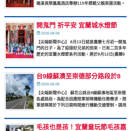
礁溪長榮鳳凰酒店舉辦115年模範父親表揚活動。
鄉長張永德賢伉儷，親自在會場門口迎接，為18
村模範父親披掛彩帶，並頒
…
開鬼門 祈平安 宜蘭城水燈節
8/12宜蘭河畔放水燈
Posted
2026-08-06
on
【尖端新聞中心】 8月13日就是農曆七月初一開鬼
門的日子，為了迎接好兄弟的到來，已有二百多年
歷史的宜蘭水燈節系列活動，將於8月12日(農曆6
月30日)起跑，希望能為地方祈求國泰民安、風調
雨順。 活動內
…
台9線蘇澳至崇德部分路段於8
月9日至14日因應陸軍部隊機動
Posted
2026-08-06
on
任務實施交管
【尖端新聞中心】 蘇花公路台9線蘇澳地區至崇德
各處路段，為配合因應陸軍部隊機動任務需求，陸
軍部隊將於下列日期時間進行機動交通管制，請用
路人配合現場交管人員指揮通行： (一)8月9日：
晚上10時至晚上1
…
毛孩也是孩！宜蘭童玩節毛孩嘉