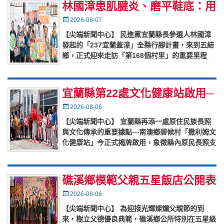
林國漳患肌腱炎、磨平鞋底：用
最真實的腳步承載鄉親託付
Posted
2026-08-07
on
【尖端新聞中心】 民進黨宜蘭縣長參選人林國漳
發起的「237宜蘭蓋漳」全縣行腳計畫，來到五結
鄉，正式迎來走訪「第168個村里」的重要里程
碑。林國漳今日偕同縣議員暨五結鄉長參選人簡松
樹、縣議員沈信雄、議員
…
宜蘭縣第22處文化健康站啟用─
南澳鄉原民長照服務再擴展
Posted
2026-08-06
on
【尖端新聞中心】 宜蘭縣再添一處原住民族長照
與文化傳承的重要據點—南澳鄉碧候村「撒利姆文
化健康站」今正式揭牌啟用，象徵縣內原民長照支
持網絡再度擴大，也為部落長者建立一處結合健康
促進、文化學習與情感交流
…
礁溪鄉模範父親五星飯店公開表
揚
Posted
2026-08-06
on
【尖端新聞中心】 為迎接光輝燦爛父親節的到
來，樹立父德優良典範，礁溪鄉公所特別在五星級