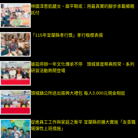
林國漳患肌腱炎、磨平鞋底：用最真實的腳步承載鄉親
託付
「115年宜蘭縣孝行獎」孝行楷模表揚
搶孤停辦一年文化傳承不停 頭城普度祭典照常、系列
研習活動熱鬧登場
頭城鎮公所送出振興大禮包 每人3,000元現金相挺
促進員工工作與家庭之衡平 宜蘭縣府擴大實施「友善職
場彈性上班措施」