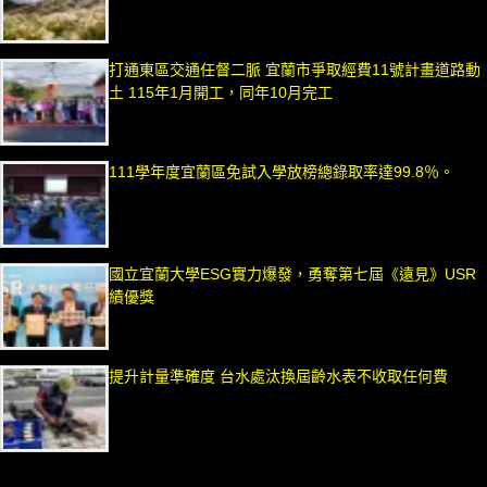
打通東區交通任督二脈 宜蘭市爭取經費11號計畫道路動
土 115年1月開工，同年10月完工
111學年度宜蘭區免試入學放榜總錄取率達99.8％。
國立宜蘭大學ESG實力爆發，勇奪第七屆《遠見》USR
績優獎
提升計量準確度 台水處汰換屆齡水表不收取任何費