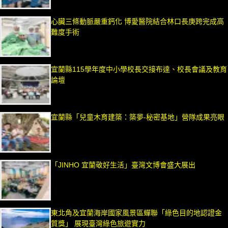
心臟三條動脈嚴重鈣化 博愛醫院結合林口長庚跨完成高
難度手術
宜蘭縣115學年度中小學校長交接布達、校長會議及教育
論壇
宜蘭縣「兒童木育建築：築夢-秘密基地」營隊成果亮眼
「JINHO 宜蘭敬好生活」臺灣文博會盛大展出
東北角及宜蘭海岸國家風景區蟬聯「綠色目的地認證金
質獎」 展現臺灣綠色旅遊實力