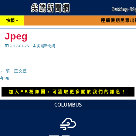
快報 »
連續假期民眾出遊可先撥打交
Jpeg
Posted
Autor
2017-01-25
尖端新聞網
on
文
← 前一篇文章
上
Jpeg
章
一
導
篇
加入FB粉絲團，可獲取更多關於我們的訊息！
覽
文
章：
COLUMBUS