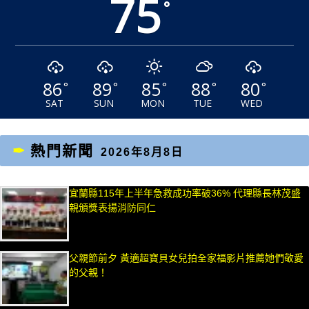
75
°
86
89
85
88
80
°
°
°
°
°
SAT
SUN
MON
TUE
WED
熱門新聞
2026年8月8日
宜蘭縣115年上半年急救成功率破36% 代理縣長林茂盛
親頒獎表揚消防同仁
父親節前夕 黃適超寶貝女兒拍全家福影片推薦她們敬愛
的父親！