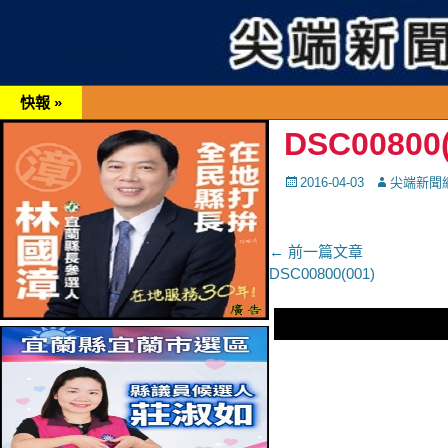
快報 »
DSC00800(
Posted
Autor
2016-04-03
尖端新聞
on
文
← 前一篇文章
上
DSC00800(001)
章
一
導
篇
文
覽
章：