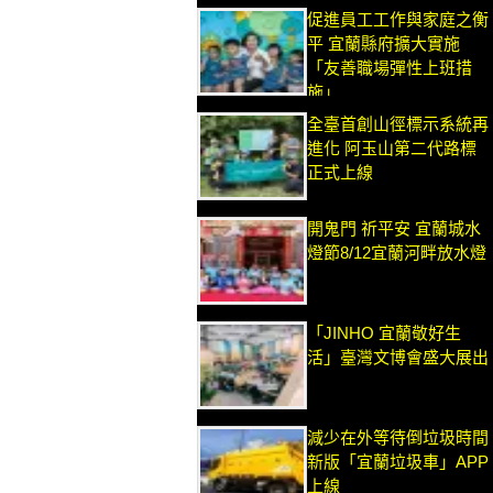
促進員工工作與家庭之衡
平 宜蘭縣府擴大實施
「友善職場彈性上班措
施」
全臺首創山徑標示系統再
進化 阿玉山第二代路標
正式上線
開鬼門 祈平安 宜蘭城水
燈節8/12宜蘭河畔放水燈
「JINHO 宜蘭敬好生
活」臺灣文博會盛大展出
減少在外等待倒垃圾時間
新版「宜蘭垃圾車」APP
上線