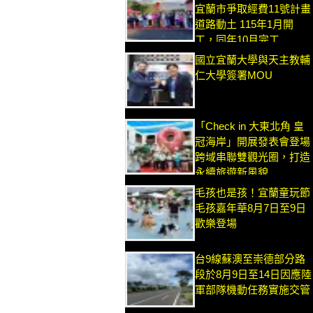
宜蘭市爭取經費11號計畫
道路動土 115年1月開
工，同年10月完工
國立宜蘭大學與天主教輔
仁大學簽署MOU
「Check in 大東北角 皇
冠海岸」開展發表會登場
跨域串聯雙觀光圈，打造
永續旅遊新風貌
毛孩也是孩！宜蘭童玩節
毛孩嘉年華8月7日至9日
歡樂登場
台9線蘇澳至崇德部分路
段於8月9日至14日因應陸
軍部隊機動任務實施交管