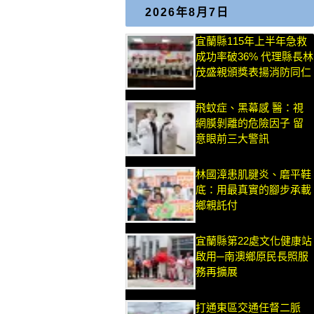
2026年8月7日
宜蘭縣115年上半年急救
成功率破36% 代理縣長林
茂盛親頒獎表揚消防同仁
飛蚊症、黑幕感 醫：視
網膜剝離的危險因子 留
意眼前三大警訊
林國漳患肌腱炎、磨平鞋
底：用最真實的腳步承載
鄉親託付
宜蘭縣第22處文化健康站
啟用─南澳鄉原民長照服
務再擴展
打通東區交通任督二脈