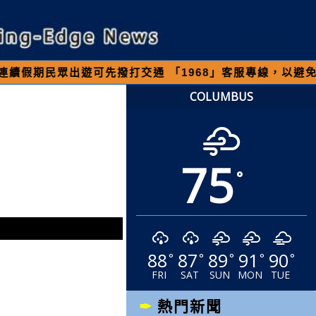
出遊可先撥打交通 「1968」客服專線，以避免遇到
COLUMBUS
75
°
88
87
89
91
90
°
°
°
°
°
FRI
SAT
SUN
MON
TUE
熱門新聞