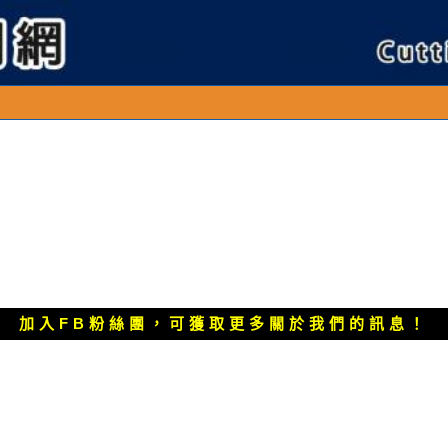
加入FB粉絲團，可獲取更多關於我們的訊息！