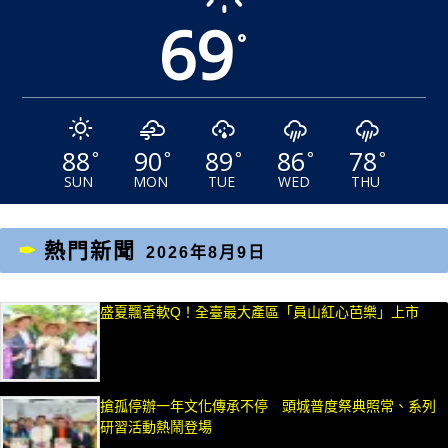
69
°
88
90
89
86
78
°
°
°
°
°
SUN
MON
TUE
WED
THU
熱門新聞
2026年8月9日
盛夏飄香軟Q！全臺最大產區「員山紅心芭樂」上市
搶孤停辦一年文化傳承不停 頭城普度祭典照常、系列
研習活動熱鬧登場