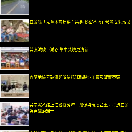
宜蘭縣「兒童木育建築：築夢-秘密基地」營隊成果亮眼
普度減碳不減心 集中焚燒更清新
宜蘭地檢署破獲起訴依托咪酯製造工廠及販賣藥頭
吳宗憲承諾上任後拚經濟：環保與發展並重，打造宜蘭
為台灣的瑞士