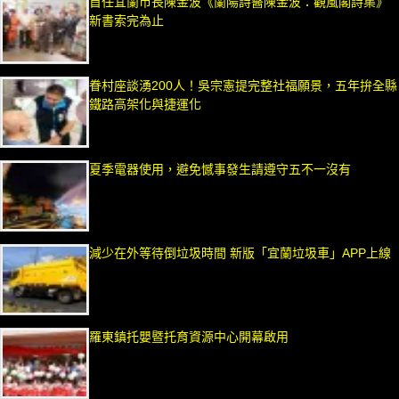
首任宜蘭市長陳金波《蘭陽詩醫陳金波：觀風閣詩集》
新書索完為止
眷村座談湧200人！吳宗憲提完整社福願景，五年拚全縣
鐵路高架化與捷運化
夏季電器使用，避免憾事發生請遵守五不一沒有
減少在外等待倒垃圾時間 新版「宜蘭垃圾車」APP上線
羅東鎮托嬰暨托育資源中心開幕啟用