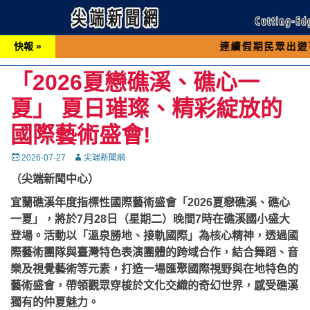
快報 »
連續假期民眾出遊可先撥打交通
「2026夏戀礁溪、礁心一
夏」 夏日璀璨、精彩綻放的
國際藝術盛會!
Posted
Autor
2026-07-27
尖端新聞網
on
（尖端新聞中心）
宜蘭礁溪年度指標性國際藝術盛會「2026夏戀礁溪、礁心
一夏」，將於7月28日（星期二）晚間7時在礁溪國小盛大
登場。活動以「溫泉勝地、接軌國際」為核心精神，透過國
際藝術團隊與臺灣特色表演團體的跨域合作，結合舞蹈、音
樂及視覺藝術等元素，打造一場匯聚國際視野與在地特色的
藝術盛會，帶領觀眾穿梭於文化交織的奇幻世界，感受礁溪
獨有的仲夏魅力。