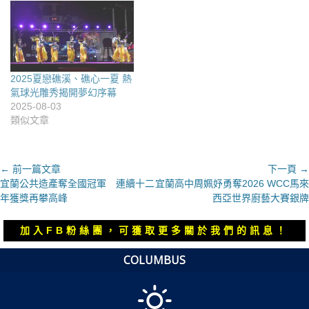
2025夏戀礁溪、礁心一夏 熱
氣球光雕秀揭開夢幻序幕
2025-08-03
類似文章
文
← 前一篇文章
下一頁 →
上
下
宜蘭公共造產奪全國冠軍 連續十二
宜蘭高中周姵妤勇奪2026 WCC馬來
章
一
一
年獲獎再攀高峰
西亞世界廚藝大賽銀牌
導
篇
篇
覽
文
文
加入FB粉絲團，可獲取更多關於我們的訊息！
章：
章：
COLUMBUS