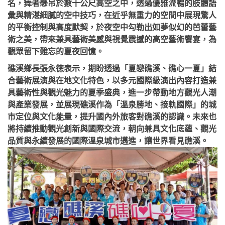
名，舞者懸吊於數十公尺高空之中，透過優雅流暢的肢體語
彙與精湛細膩的空中技巧，在近乎無重力的空間中展現驚人
的平衡控制與高度默契，於夜空中勾勒出如夢似幻的芭蕾藝
術之美，帶來兼具藝術美感與視覺震撼的高空藝術饗宴，為
觀眾留下難忘的夏夜回憶。
礁溪鄉長張永徳表示，期盼透過「夏戀礁溪、礁心一夏」結
合藝術展演與在地文化特色，以多元國際級演出內容打造兼
具藝術性與觀光魅力的夏季盛典，進一步帶動地方觀光人潮
與產業發展，並展現礁溪作為「溫泉勝地、接軌國際」的城
市定位與文化能量，提升國內外旅客對礁溪的認識。未來也
將持續推動觀光創新與國際交流，朝向兼具文化底蘊、觀光
品質與永續發展的國際溫泉城市邁進，讓世界看見礁溪。