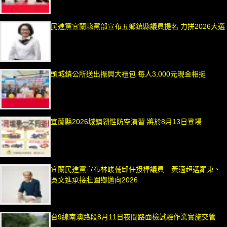
民進黨宜蘭縣黨部宣布五鄉鎮縣議員提名 力拼2026大選
頭城鎮公所送出振興大禮包 每人3,000元現金相挺
宜蘭縣2026城鎮韌性防空演習 將於8月13日登場
宜蘭民進黨宣布林峻輔卸任接棒議員 黃適超選羅東、
吳文進承接壯圍鄉邁向2026
台9線南澳路段8月11日夜間路面檢試驗作業實施交管