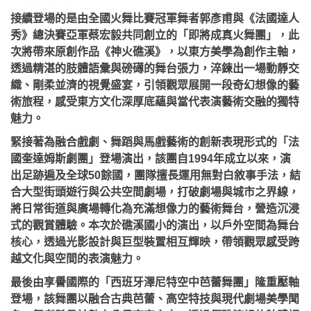
接續登場的是由全國火舞比賽冠軍舞者郭彥甫與《法國達人
秀》總決賽亞軍蔡宏毅共同創立的「即將成真火舞團」，此
次將帶來原創作品《神火礁溪》，以東方美學為創作主軸，
透過精湛的肢體語彙與磅礡的舞台張力，淬鍊出一場動靜交
織、剛柔並濟的視覺盛宴，引領觀眾展開一段奇幻想像的藝
術旅程，感受東方文化深厚底蘊與當代表演藝術交融的獨特
魅力。
緊接著為融合戲劇、舞蹈與馬戲藝術的創新表現形式的「法
國奎達姆斯劇團」登場演出，該團自1994年成立以來，演
出足跡遍及全球50餘國，團隊擅長運用無對白敘事手法，結
合大型街頭遊行與公共空間劇場，打破劇場與城市之界線，
將日常街道與廣場轉化為充滿想像力的藝術舞台，營造沉浸
式的觀賞體驗。本次於礁溪國小的演出，以戶外空間為舞台
核心，透過光影設計與巨型裝置相互輝映，帶領觀眾感受跨
越文化與空間的表演魅力。
最後由享譽國際的「西班牙澤尼特空中芭蕾舞團」隆重壓軸
登場，該舞團以融合古典芭蕾、高空特技與現代劇場美學聞