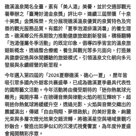
礁溪溫泉聞名全臺，素有「美人湯」美譽，並於交通部觀光
署舉辦之「臺灣好湯金泉獎」評比中，連續三屆榮獲「十泉
十美獎」金獎殊榮，充分展現礁溪溫泉優質的泉質特色及完
善的觀光服務品質。有鑑於「夏季泡湯排濕消暑」的養生理
念，礁溪鄉公所長期致力推動健康旅遊創新發展，積極翻轉
「泡湯僅屬冬季活動」的既定印象，倡導四季皆宜的溫泉旅
遊新概念，透過整合療癒、養生與觀光等多元面向，打造兼
具健康促進與休閒體驗的旅遊模式，引領溫泉文化朝向多元
發展與永續經營的新里程。
今年邁入第四屆的「2026夏戀礁溪、礁心一夏」，歷年皆
吸引眾多國內外遊客共襄盛舉，已成為礁溪夏季最具代表性
的國際藝文活動。今年活動將由備受期待的「迷你熱氣球光
雕秀」揭開序幕，在磅礡音樂與律動火焰的相互輝映下，超
萌迷你熱氣球將緩緩升空，透過光影、火焰與音樂交織出的
震撼演出，傳遞「自由飛翔、夢想啟航」的美好意象，絢麗
光束與多層次燈光效果交錯流轉，將礁溪星空與場域景觀巧
妙融合，營造出如夢似幻的沉浸式視覺饗宴，為年度仲夏盛
會揭開精彩序章。