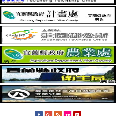
Facebook
Googleplus
Feed
Flickr
YouTube