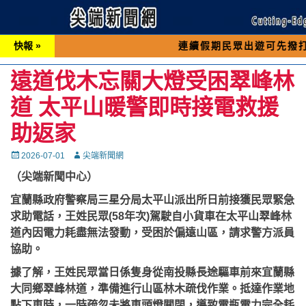
快報 »
連續假期民眾出遊可先撥打交通 「19
遠道伐木忘關大燈受困翠峰林
道 太平山暖警即時接電救援
助返家
Posted
Autor
2026-07-01
尖端新聞網
on
（尖端新聞中心）
宜蘭縣政府警察局三星分局太平山派出所日前接獲民眾緊急
求助電話，王姓民眾(58年次)駕駛自小貨車在太平山翠峰林
道內因電力耗盡無法發動，受困於偏遠山區，請求警方派員
協助。
據了解，王姓民眾當日係隻身從南投縣長途驅車前來宜蘭縣
大同鄉翠峰林道，準備進行山區林木疏伐作業。抵達作業地
點下車時，一時疏忽未將車頭燈關閉，導致電瓶電力完全耗