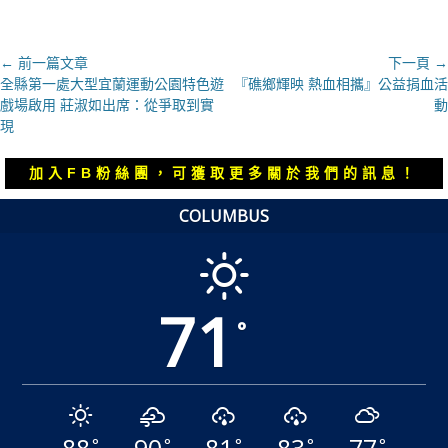
文
← 前一篇文章
下一頁 →
上
下
全縣第一處大型宜蘭運動公園特色遊
『礁鄉輝映 熱血相攜』公益捐血活
章
一
一
戲場啟用 莊淑如出席：從爭取到實
動
導
篇
篇
現
覽
文
文
章：
章：
加入FB粉絲團，可獲取更多關於我們的訊息！
COLUMBUS
71
°
°
°
°
°
°