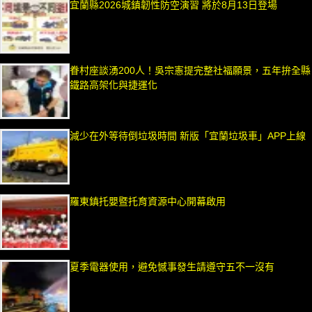
宜蘭縣2026城鎮韌性防空演習 將於8月13日登場
眷村座談湧200人！吳宗憲提完整社福願景，五年拚全縣
鐵路高架化與捷運化
減少在外等待倒垃圾時間 新版「宜蘭垃圾車」APP上線
羅東鎮托嬰暨托育資源中心開幕啟用
夏季電器使用，避免憾事發生請遵守五不一沒有