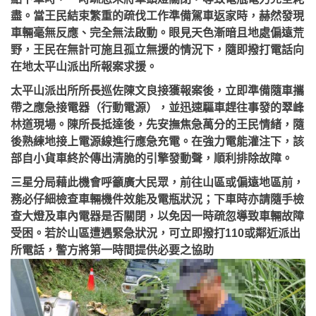
盡。當王民結束繁重的疏伐工作準備駕車返家時，赫然發現
車輛毫無反應、完全無法啟動。眼見天色漸暗且地處偏遠荒
野，王民在無計可施且孤立無援的情況下，隨即撥打電話向
在地太平山派出所報案求援。
太平山派出所所長巡佐陳文良接獲報案後，立即準備隨車攜
帶之應急接電器（行動電源），並迅速驅車趕往事發的翠峰
林道現場。陳所長抵達後，先安撫焦急萬分的王民情緒，隨
後熟練地接上電源線進行應急充電。在強力電能灌注下，該
部自小貨車終於傳出清脆的引擎發動聲，順利排除故障。
三星分局藉此機會呼籲廣大民眾，前往山區或偏遠地區前，
務必仔細檢查車輛機件效能及電瓶狀況；下車時亦請隨手檢
查大燈及車內電器是否關閉，以免因一時疏忽導致車輛故障
受困。若於山區遭遇緊急狀況，可立即撥打110或鄰近派出
所電話，警方將第一時間提供必要之協助