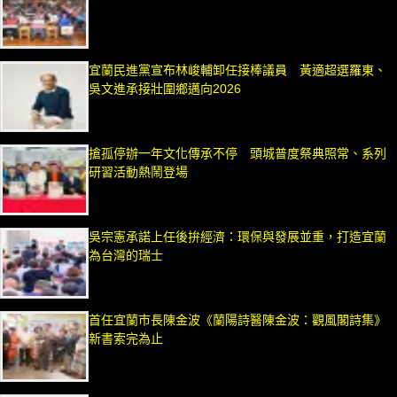
宜蘭民進黨宣布林峻輔卸任接棒議員 黃適超選羅東、
吳文進承接壯圍鄉邁向2026
搶孤停辦一年文化傳承不停 頭城普度祭典照常、系列
研習活動熱鬧登場
吳宗憲承諾上任後拚經濟：環保與發展並重，打造宜蘭
為台灣的瑞士
首任宜蘭市長陳金波《蘭陽詩醫陳金波：觀風閣詩集》
新書索完為止