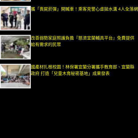
攜「喪屍菸彈」開贓車！乘客見警心虛拋水溝 4人全落網
改善弱勢家庭照護負擔『慈濟宜蘭輔具平台』免費提供
給有需求的民眾
國產材扎根校園！林保署宜蘭分署攜手教育部、宜蘭縣
政府 打造「兒童木育秘密基地」成果發表