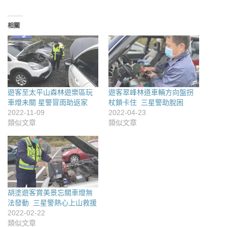
相關
遊客至太平山森林遊樂區玩
遊客翠峰林道車輛方向盤拐
車燈未關 星警冒雨助返家
杖鎖卡住 三星警助脫困
2022-11-09
2022-04-23
類似文章
類似文章
胡塗遊客賞美景忘關車燈無
法發動 三星警熱心上山救援
2022-02-22
類似文章