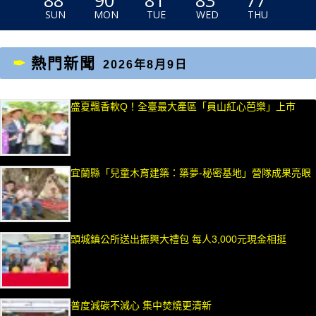
88
90
81
83
77
SUN
MON
TUE
WED
THU
熱門新聞
2026年8月9日
盛夏飄香軟Q！全臺最大產區「員山紅心芭樂」上市
宜蘭縣「兒童木育建築：築夢-秘密基地」營隊成果亮眼
頭城鎮公所送出振興大禮包 每人3,000元現金相挺
普度減碳不減心 集中焚燒更清新