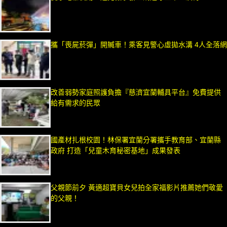
攜「喪屍菸彈」開贓車！乘客見警心虛拋水溝 4人全落網
改善弱勢家庭照護負擔『慈濟宜蘭輔具平台』免費提供
給有需求的民眾
國產材扎根校園！林保署宜蘭分署攜手教育部、宜蘭縣
政府 打造「兒童木育秘密基地」成果發表
父親節前夕 黃適超寶貝女兒拍全家福影片推薦她們敬愛
的父親！