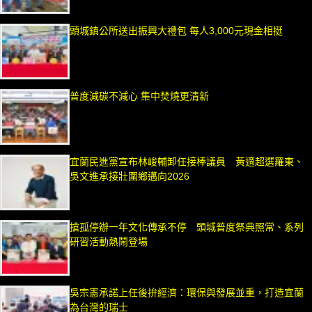
頭城鎮公所送出振興大禮包 每人3,000元現金相挺
普度減碳不減心 集中焚燒更清新
宜蘭民進黨宣布林峻輔卸任接棒議員 黃適超選羅東、
吳文進承接壯圍鄉邁向2026
搶孤停辦一年文化傳承不停 頭城普度祭典照常、系列
研習活動熱鬧登場
吳宗憲承諾上任後拚經濟：環保與發展並重，打造宜蘭
為台灣的瑞士