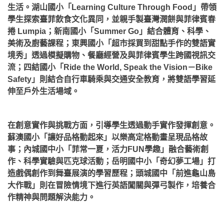
生活。湖山國小「Learning Culture Through Food」帶領
學生探索臺菲飲食文化異同，並親手製臺灣潤餅與菲律賓春
捲 Lumpia；新南國小「Summer Go」結合體育、科學、
美術及廚藝課程；東興國小「超市採買到甜點手作的雙語實
境秀」透過模擬購物、餐廳經營及與菲律賓學生跨國視訊交
流；四結國小「Ride the World, Speak the Vision－Bike
Safety」則結合自行車騎乘與交通安全教育，將雙語學習延
伸至戶外生活場域。
在創意實作與挑戰方面，引導學生透過動手實作發揮創意。
蘇澳國小「讓好品格動起來」以樂高定格動畫呈現品格故
事；內城國中小「菲常一夏，活力FUN學趣」融合藝術創
作、科學實驗與匹克球活動；岳明國中小「奇幻夢工場」打
造戲偶創作到舞臺展演的學習歷程；頭城國中「前進龜山島
大作戰」則在冒險情境下進行英語闖關與彈弓製作，培養合
作精神與問題解決能力。