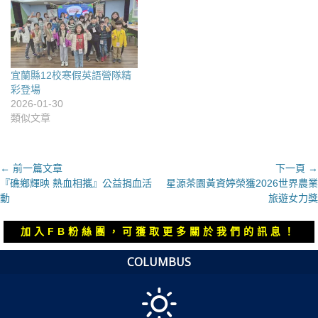
宜蘭縣12校寒假英語營隊精
彩登場
2026-01-30
類似文章
文
← 前一篇文章
下一頁 →
上
下
『礁鄉輝映 熱血相攜』公益捐血活
星源茶園黃資婷榮獲2026世界農業
章
一
一
動
旅遊女力獎
導
篇
篇
覽
文
文
加入FB粉絲團，可獲取更多關於我們的訊息！
章：
章：
COLUMBUS