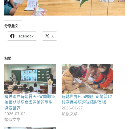
分享此文：
Facebook
X
相關
跨越國界玩翻夏天~宜蘭縣15
玩轉世界Fun寒假 宜蘭縣12
校暑期雙語育樂營帶領學生
校寒假英語營隊精彩登場
探索世界
2026-01-27
2026-07-02
類似文章
類似文章