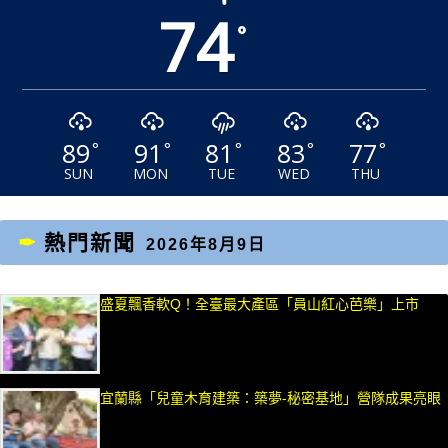
74
°
89
91
81
83
77
°
°
°
°
°
SUN
MON
TUE
WED
THU
熱門新聞
2026年8月9日
盛夏飄香軟Q！全臺最大產區「員山紅心芭樂」上市
宜蘭縣「兒童木育建築：築夢-秘密基地」營隊成果亮眼