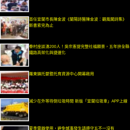
首任宜蘭市長陳金波《蘭陽詩醫陳金波：觀風閣詩集》
新書索完為止
眷村座談湧200人！吳宗憲提完整社福願景，五年拚全縣
鐵路高架化與捷運化
羅東鎮托嬰暨托育資源中心開幕啟用
減少在外等待倒垃圾時間 新版「宜蘭垃圾車」APP上線
夏季電器使用，避免憾事發生請遵守五不一沒有