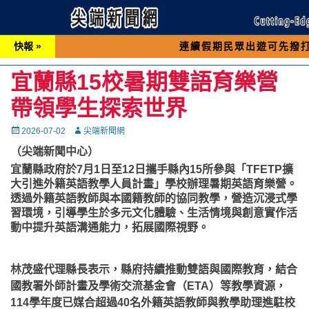
快報 »
連續假期民眾出遊可先撥打交通 「19
宜蘭縣15校暑期雙語育樂營
帶領學生探索世界
Posted
Autor
2026-07-02
尖端新聞網
on
（尖端新聞中心）
宜蘭縣政府於7月1日至12日攜手縣內15所參與「TFETP擴
大引進外籍英語教學人員計畫」學校辦理暑期英語育樂營。
透過外籍英語教師與本國籍教師的協同教學，營造沉浸式學
習環境，引導學生於多元文化體驗、生活情境與創意實作活
動中提升英語溝通能力，拓展國際視野。
林茂盛代理縣長表示，縣府持續推動雙語與國際教育，結合
國教署外師計畫及學術交流基金會（ETA）等教學資源，
114學年度已媒合超過40名外籍英語教師與教學助理進駐校