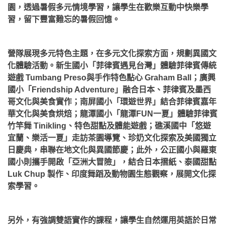
園，透過暑假多元情境學習，讓學生在歡樂互動中快樂學
習，留下豐富難忘的暑假回憶。
營隊展現多元特色主題，在多元文化探索方面，規劃異國文
化體驗活動。新生國小「菲律賓遇見台灣」體驗菲律賓傳統
遊戲 Tumbang Preso與手作特色點心 Graham Ball；廣興
國小「Friendship Adventure」融合日本、菲律賓及墨西
哥文化與美食實作；南屏國小「環遊世界」結合菲律賓嘉年
華文化與美食烘焙；龍潭國小「龍潭FUN一夏」體驗菲律賓
竹竿舞 Tinikling、特色甜點及體能遊戲；礁溪國中「悠遊
宜蘭、樂活一夏」走訪茶園導覽、珍奶文化探索及美國獨立
日慶典，串聯在地文化與異國節慶；此外，公正國小與羅東
國小則攜手開啟「亞洲大冒險」，結合日本摺紙、泰國甜點
Luk Chup 製作、印度舞蹈及動物園生態觀察，展開文化探
索學習。
另外，有強調雙語實作的課程，讓學生自然運用英語於日常