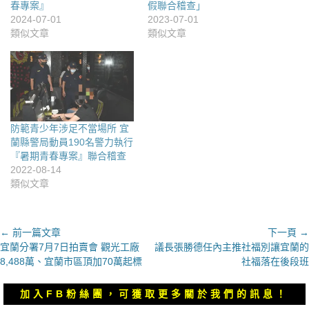
春專案』
假聯合稽查」
2024-07-01
2023-07-01
類似文章
類似文章
防範青少年涉足不當場所 宜
蘭縣警局動員190名警力執行
『暑期青春專案』聯合稽查
2022-08-14
類似文章
文
← 前一篇文章
下一頁 →
上
下
宜蘭分署7月7日拍賣會 觀光工廠
議長張勝德任內主推社福別讓宜蘭的
章
一
一
8,488萬、宜蘭市區頂加70萬起標
社福落在後段班
導
篇
篇
覽
文
文
加入FB粉絲團，可獲取更多關於我們的訊息！
章：
章：