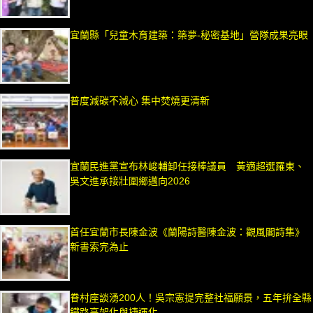
宜蘭縣「兒童木育建築：築夢-秘密基地」營隊成果亮眼
普度減碳不減心 集中焚燒更清新
宜蘭民進黨宣布林峻輔卸任接棒議員 黃適超選羅東、
吳文進承接壯圍鄉邁向2026
首任宜蘭市長陳金波《蘭陽詩醫陳金波：觀風閣詩集》
新書索完為止
眷村座談湧200人！吳宗憲提完整社福願景，五年拚全縣
鐵路高架化與捷運化