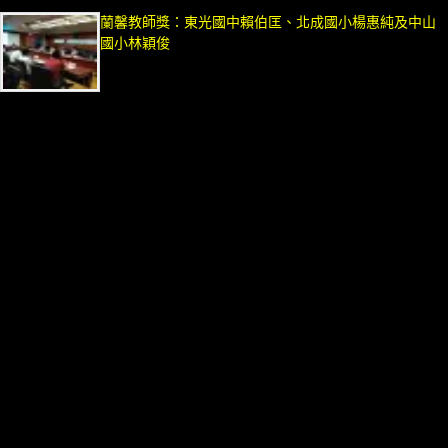
蘭馨教師獎：東光國中賴伯匡、北成國小楊惠純及中山
國小林穎俊