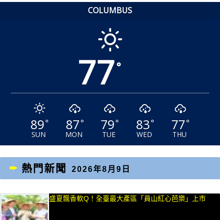
COLUMBUS
77
°
89
87
79
83
77
°
°
°
°
°
SUN
MON
TUE
WED
THU
熱門新聞
2026年8月9日
盛夏飄香軟Q！全臺最大產區「員山紅心芭樂」上市