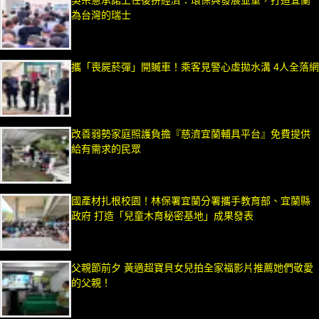
吳宗憲承諾上任後拚經濟：環保與發展並重，打造宜蘭
為台灣的瑞士
攜「喪屍菸彈」開贓車！乘客見警心虛拋水溝 4人全落網
改善弱勢家庭照護負擔『慈濟宜蘭輔具平台』免費提供
給有需求的民眾
國產材扎根校園！林保署宜蘭分署攜手教育部、宜蘭縣
政府 打造「兒童木育秘密基地」成果發表
父親節前夕 黃適超寶貝女兒拍全家福影片推薦她們敬愛
的父親！