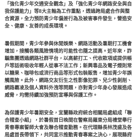
「強化青少年交通安全觀念」及「強化青少年網路安全與自
我保護能力」等8大主軸為工作重點，透過跨局處合作與整
合資源，全力預防青少年偏差行為及被害事件發生，營造安
全、健康、友善的成長環境。
暑假期間，青少年參與休閒娛樂、網路活動及暑期打工機會
增加，接觸各類風險情境的可能性也隨之提高。近年來，詐
騙集團透過網路社群平台，以高薪打工、代收款項或提供帳
戶等話術吸收年輕人從事不法工作；新興毒品及電子煙則常
以糖果、咖啡包或流行商品等形式包裝販售，增加青少年誤
觸風險。此外，網路交友衍生之性影像犯罪、兒少性剝削、
網路霸凌及個人資料外洩等問題，亦對青少年身心發展造成
威脅，均需持續加強預防宣導與保護工作。
為保護青少年暑期安全，宜蘭縣政府統合相關局處組成「聯
合稽查小組」，於暑假首日晚間在警察局羅東分局禮堂舉行
青春專案誓師大會及聯合稽查勤務。在代理縣長林茂盛及各
局處首長帶領下，共同宣示推動青春專案之決心，展現縣府