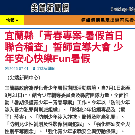
快報 »
連續假期民眾出遊可先撥打交通 「19
宜蘭縣「青春專案-暑假首日
聯合稽查」誓師宣導大會 少
年安心快樂Fun暑假
Posted
Autor
2026-07-01
尖端新聞網
on
（尖端新聞中心）
宜蘭縣政府為淨化青少年暑假期間活動環境，自7月1日起至
8月31日止，結合少年輔導委員會及縣府團隊力量，全面推
動「暑期保護青少年－青春專案」工作。今年以「防制少年
涉入暴力犯罪與幫派組織」、「防制少年接觸毒品及（電
子）菸害」、「防制少年涉入詐欺、賭博及財產犯罪」、
「防制兒少性剝削及性影像相關犯罪」、「強化婦幼安全與
性別平等觀念」、「強化青少年求職安全與勞動保障」、