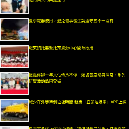
夏季電器使用，避免憾事發生請遵守五不一沒有
羅東鎮托嬰暨托育資源中心開幕啟用
搶孤停辦一年文化傳承不停 頭城普度祭典照常、系列
研習活動熱鬧登場
減少在外等待倒垃圾時間 新版「宜蘭垃圾車」APP上線