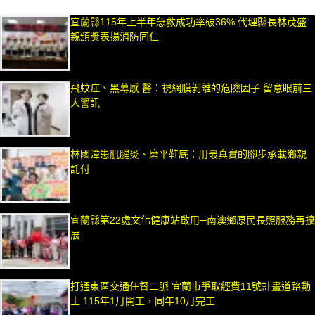
宜蘭縣115年上半年急救成功率破36% 代理縣長林茂盛
親頒獎表揚消防同仁
飛蚊症、黑幕感 醫：視網膜剝離的危險因子 留意眼前三
大警訊
林國漳患肌腱炎、磨平鞋底：用最真實的腳步承載鄉親
託付
宜蘭縣第22處文化健康站啟用─南澳鄉原民長照服務再擴
展
打通東區交通任督二脈 宜蘭市爭取經費11號計畫道路動
土 115年1月開工，同年10月完工