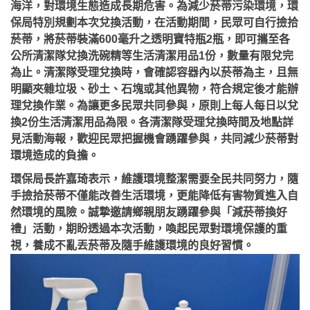
海洋，對環境生態造成長期危害。為減少菸蒂污染環境，環
保局特別規劃本次兌換活動，在活動期間，民眾可自行撿拾
菸蒂，將菸蒂裝滿600毫升之透明寶特瓶2瓶，即可攜至各
公所清潔隊兌換洗碗精等生活清潔用品1份，數量有限兌完
為止。清潔隊受理兌換時，會確認容器內以菸蒂為主，且無
明顯夾雜垃圾、砂土、石塊或其他異物，符合規定後才能辦
理兌換作業。為讓更多民眾共同參與，原則上每人每日以兌
換2份生活清潔用品為限。各清潔隊受理兌換時間及地點詳
見活動海報，歡迎民眾把握機會踴躍參與，共同減少菸蒂對
環境造成的負擔。
環保局長許嘉琦表示，維護環境整潔需要全民共同努力，隨
手撿拾菸蒂不僅能改善生活環境，更能降低有害物質進入自
然環境的風險。誠摯邀請鄉親朋友踴躍參與「減菸蒂換好
禮」活動，期盼透過本次活動，喚起民眾對環境保護的重
視，養成不亂丟菸蒂及隨手維護環境的良好習慣。