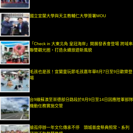
國立宜蘭大學與天主教輔仁大學簽署MOU
「Check in 大東北角 皇冠海岸」開展發表會登場 跨域串
聯雙觀光圈，打造永續旅遊新風貌
毛孩也是孩！宜蘭童玩節毛孩嘉年華8月7日至9日歡樂登
場
台9線蘇澳至崇德部分路段於8月9日至14日因應陸軍部隊
機動任務實施交管
搶孤停辦一年文化傳承不停 頭城普度祭典照常、系列