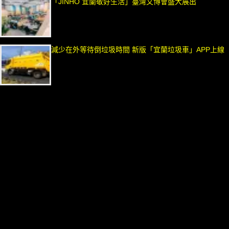
「JINHO 宜蘭敬好生活」臺灣文博會盛大展出
減少在外等待倒垃圾時間 新版「宜蘭垃圾車」APP上線