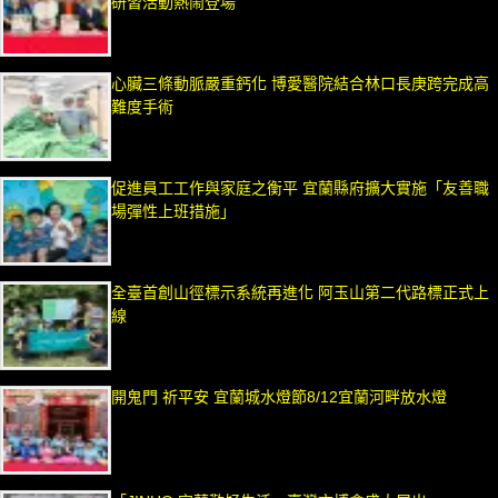
研習活動熱鬧登場
心臟三條動脈嚴重鈣化 博愛醫院結合林口長庚跨完成高
難度手術
促進員工工作與家庭之衡平 宜蘭縣府擴大實施「友善職
場彈性上班措施」
全臺首創山徑標示系統再進化 阿玉山第二代路標正式上
線
開鬼門 祈平安 宜蘭城水燈節8/12宜蘭河畔放水燈