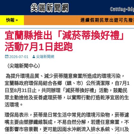
快報 »
連續假期民眾出遊可先撥打交通 「1
宜蘭縣推出「減菸蒂換好禮」
活動7月1日起跑
Posted
Autor
2026-07-01
尖端新聞網
on
（尖端新聞中心）
為提升環境品質、減少菸蒂隨意棄置所造成的環境污染，
宜蘭縣政府環保局結合各鄉（鎮、市）公所清潔隊，自7月1
日至8月31日止，共同辦理「減菸蒂換好禮」活動，鼓勵民
眾主動撿拾及妥善處理菸蒂，以實際行動打造乾淨宜居的生
活環境。
環保局表示，菸蒂是日常生活中常見的環境污染物，菸蒂濾
嘴主要由塑膠纖維製成，不易自然分解，若遭任意棄置，不
僅影響市容景觀，更可能因雨水沖刷流入排水系統、河川及