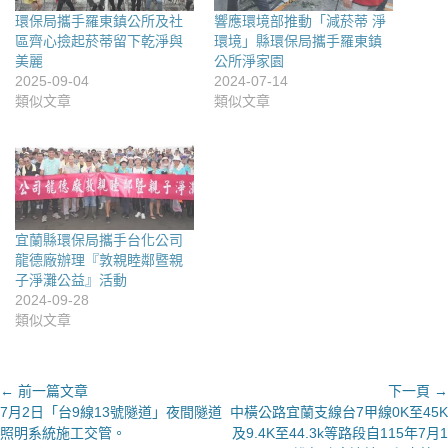
環保局攜手羅東鎮公所及社
響應環境部推動「減菸蒂 淨
區齊心撿起菸蒂留下乾淨與
環境」縣環保局攜手羅東鎮
美麗
公所淨家園
2025-09-04
2024-07-14
類似文章
類似文章
宜蘭縣環保局攜手台化公司
龍德廠辦理『敦親睦鄰暨親
子淨灘公益』活動
2024-09-28
類似文章
文
← 前一篇文章
下一頁 →
上
下
7月2日「台9線13號隧道」夜間隧道
中橫公路宜蘭支線台7甲線0K至45K
章
一
一
照明系統施工交管。
及9.4K至44.3k等路段自115年7月1
導