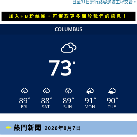
篇
篇
日至31日進行路容邊坡工程交管。
覽
文
文
章：
章：
加入FB粉絲團，可獲取更多關於我們的訊息！
COLUMBUS
73
°
89
88
89
91
90
°
°
°
°
°
FRI
SAT
SUN
MON
TUE
熱門新聞
2026年8月7日