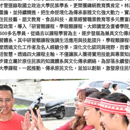
才管道錄取國立政治大學民族學系，更榮獲總統教育獎肯定。林
重擔，並持續精進，把生命逆境化為傳承泰雅文化強大動力，實
民技藝、語文教育、食品科技、產業經營職業教育等多元豐富
型政策，導入「研習類課程、學程類課程、大師講堂及耆睿學院
收600多名學員，從過去以課程學習為主，逐步發展為兼具文化傳
習體系。其中研習類課程強調生活應用與技能提升，學程類課程
堂透過文化工作者及名人經驗分享，深化文化認同與視野，而耆
活智慧。透過四大課程主軸，不僅讓族人獲得實用技能與專業知
步建立屬於原住民族的知識體系與文化傳承網絡，為部落永續發
大學課程，一起推動、傳承原民文化，並加以創新，激發原住民