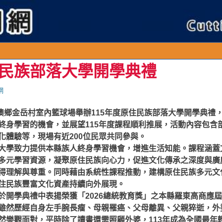
民族部落大學開學典禮
網
南澳鄉金岳村室內籃球場舉辦115年度原住民族部落大學開學典禮
終身學習的機會，並展望115年度課程順利推展，活動內容包含
化體驗等，現場有近200位民眾共同參與。
學致力提供本縣族人終身學習機會，增進生活知能。課程涵蓋
多元學習資源，凝聚原住民族向心力，促進文化傳承之深度與廣
得理解與尊重。同時藉由系統性課程推動，建構原住民族多元文
住民族豐富文化資產持續向外展現。
開學典禮中表揚榮獲「2026總統教育獎」之本縣羅東高商應
雖然歷經自身左手腕長瘤、母親罹癌、父母離異、父親猝逝，外
然樂觀面對，平時除了讀書還需照顧外婆，113年成為全國最年