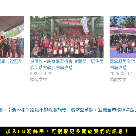
開學典禮暨全
提供族人終身學習機會 宜蘭縣『原住民
傳承原民文化
族部落大學』開學典禮
開學典禮
2023-04-22
2025-05-17
類似文章
類似文章
下
澳、南澳～和平路段不排除實施預
嚴防登革熱，宜蘭全市環境清潔
一
篇
文
加入FB粉絲團，可獲取更多關於我們的訊息！