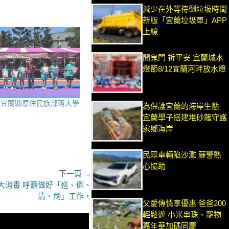
減少在外等待倒垃圾時間
新版「宜蘭垃圾車」APP
上線
開鬼門 祈平安 宜蘭城水
燈節8/12宜蘭河畔放水燈
 宜蘭縣原住民族部落大學
為保護宜蘭的海岸生態
宜蘭學子搭建堆砂籬守護
家鄉海岸
民眾車輛陷沙灘 蘇警熱
心協助
下一頁 →
大消毒 呼籲做好「巡、倒、
清、刷」工作，
父愛傳情享優惠 爸爸200
輕鬆遊 小米串珠、寵物
嘉年華加碼同慶