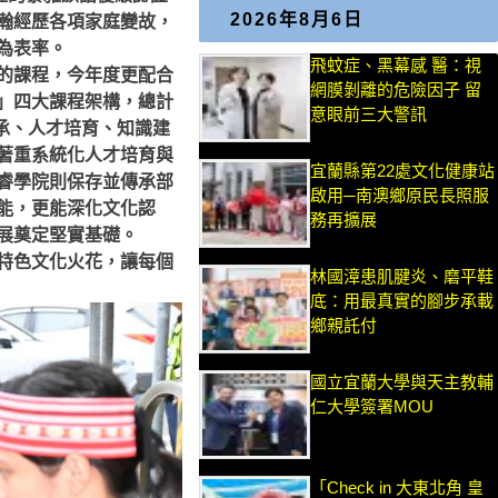
2026年8月6日
瀚經歷各項家庭變故，
為表率。
飛蚊症、黑幕感 醫：視
的課程，今年度更配合
網膜剝離的危險因子 留
」四大課程架構，總計
意眼前三大警訊
承、人才培育、知識建
著重系統化人才培育與
宜蘭縣第22處文化健康站
睿學院則保存並傳承部
啟用─南澳鄉原民長照服
能，更能深化文化認
務再擴展
展奠定堅實基礎。
特色文化火花，讓每個
林國漳患肌腱炎、磨平鞋
底：用最真實的腳步承載
鄉親託付
國立宜蘭大學與天主教輔
仁大學簽署MOU
「Check in 大東北角 皇