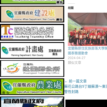
相關
宜蘭縣原住民族部落大學
國泰雅運動會
2024-04-27
類似文章
文
← 前一篇文章
上
蘇花公路台9丁線蘇澳～東
章
一
警性封路
導
篇
文
覽