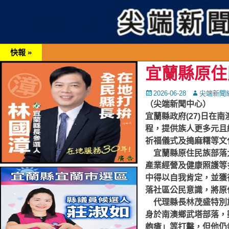
快報 »
宜蘭縣原住
Posted
Autor
2026-06-28
尖端新聞
on
（尖端新聞中心）
宜蘭縣政府(27)日在
程，提供族人更多元且
祈福儀式及搗麻糬等文
宜蘭縣原住民族部落大
產業經營及健康照護等
中得以自我肯定，並獲
落社區公民意識，將原
代理縣長林茂盛特別於
身於南澳鄉武塔部落，
皰瘡」等打擊，但他仍