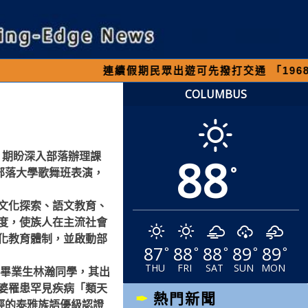
連續假期民眾出遊可先撥打交通 「1968」客服專
COLUMBUS
88
，期盼深入部落辦理課
°
部落大學歌舞班表演，
文化探索、語文教育、
度，使族人在主流社會
化教育體制，並啟動部
87
88
88
89
89
°
°
°
°
°
THU
FRI
SAT
SUN
MON
屆畢業生林瀚同學，其出
婆罹患罕見疾病「類天
熱門新聞
輕的泰雅族語優級認證