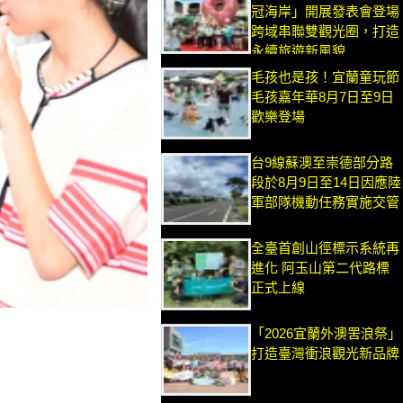
冠海岸」開展發表會登場
跨域串聯雙觀光圈，打造
永續旅遊新風貌
毛孩也是孩！宜蘭童玩節
毛孩嘉年華8月7日至9日
歡樂登場
台9線蘇澳至崇德部分路
段於8月9日至14日因應陸
軍部隊機動任務實施交管
全臺首創山徑標示系統再
進化 阿玉山第二代路標
正式上線
「2026宜蘭外澳罟浪祭」
打造臺灣衝浪觀光新品牌