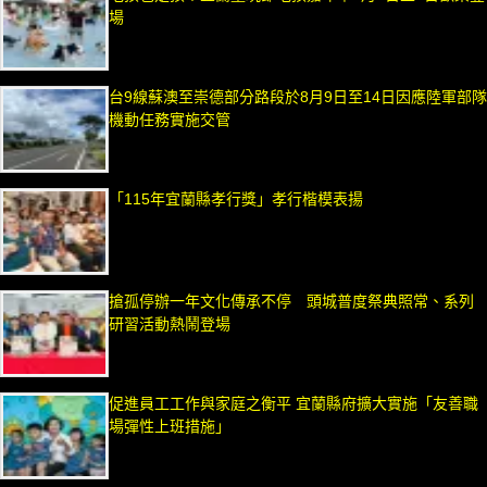
場
台9線蘇澳至崇德部分路段於8月9日至14日因應陸軍部隊
機動任務實施交管
「115年宜蘭縣孝行獎」孝行楷模表揚
搶孤停辦一年文化傳承不停 頭城普度祭典照常、系列
研習活動熱鬧登場
促進員工工作與家庭之衡平 宜蘭縣府擴大實施「友善職
場彈性上班措施」