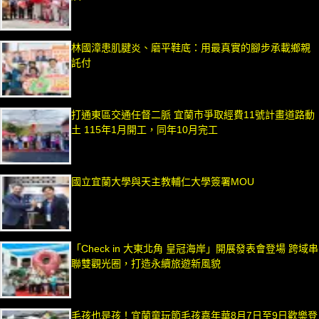
林國漳患肌腱炎、磨平鞋底：用最真實的腳步承載鄉親
託付
打通東區交通任督二脈 宜蘭市爭取經費11號計畫道路動
土 115年1月開工，同年10月完工
國立宜蘭大學與天主教輔仁大學簽署MOU
「Check in 大東北角 皇冠海岸」開展發表會登場 跨域串
聯雙觀光圈，打造永續旅遊新風貌
毛孩也是孩！宜蘭童玩節毛孩嘉年華8月7日至9日歡樂登