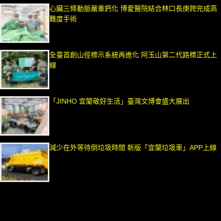
心臟三條動脈嚴重鈣化 博愛醫院結合林口長庚跨完成高
難度手術
全臺首創山徑標示系統再進化 阿玉山第二代路標正式上
線
「JINHO 宜蘭敬好生活」臺灣文博會盛大展出
減少在外等待倒垃圾時間 新版「宜蘭垃圾車」APP上線