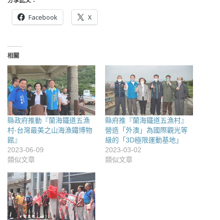
分享此文：
Facebook
X
相關
縣政府推動『蘭海鐵道五漁
縣府推『蘭海鐵道五漁村』
村-台灣最美之山海漁鐵博物
營造「外澳」為國際觀光等
館』
級的「3D極限運動基地」
2023-06-09
2023-03-02
類似文章
類似文章