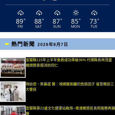
89
88
87
85
73
°
°
°
°
°
FRI
SAT
SUN
MON
TUE
熱門新聞
2026年8月7日
宜蘭縣115年上半年急救成功率破36% 代理縣長林茂盛
親頒獎表揚消防同仁
飛蚊症、黑幕感 醫：視網膜剝離的危險因子 留意眼前三
大警訊
宜蘭縣第22處文化健康站啟用─南澳鄉原民長照服務再擴
展