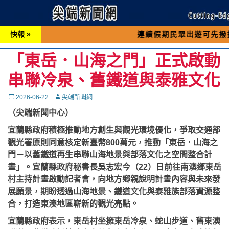
快報 »
連續假期民眾出遊可先撥打交通 「1
「東岳．山海之門」正式啟動
串聯冷泉、舊鐵道與泰雅文化
Posted
Autor
2026-06-22
尖端新聞網
on
（尖端新聞中心）
宜蘭縣政府積極推動地方創生與觀光環境優化，爭取交通部
觀光署原則同意核定新臺幣800萬元，推動「東岳．山海之
門－以舊鐵道再生串聯山海地景與部落文化之空間整合計
畫」。宜蘭縣政府秘書長吳志宏今（22）日前往南澳鄉東岳
村主持計畫啟動記者會，向地方鄉親說明計畫內容與未來發
展願景，期盼透過山海地景、鐵道文化與泰雅族部落資源整
合，打造東澳地區嶄新的觀光亮點。
宜蘭縣政府表示，東岳村坐擁東岳冷泉、蛇山步道、舊東澳