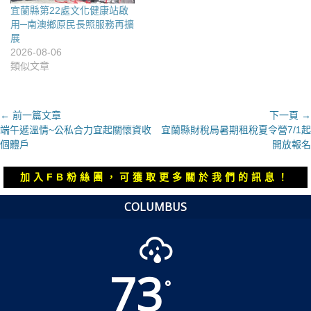
宜蘭縣第22處文化健康站啟
用─南澳鄉原民長照服務再擴
展
2026-08-06
類似文章
文
← 前一篇文章
下一頁 →
上
下
端午遞溫情~公私合力宜起關懷資收
宜蘭縣財稅局暑期租稅夏令營7/1起
章
一
一
個體戶
開放報名
導
篇
篇
覽
文
文
加入FB粉絲團，可獲取更多關於我們的訊息！
章：
章：
COLUMBUS
73
°