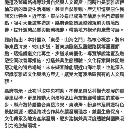
隧道及舊鐵路橋等珍貴自然與人文資產，同時也是泰雅族伊
柚部落的重要生活場域，兼具自然景觀、歷史記憶與原住民
族文化特色。近年來，東岳冷泉已成為宜蘭夏季熱門遊憩景
點，吸引大量遊客造訪，縣府希望透過整體規劃與環境改
善，提升遊憩品質與服務機能，帶動地方觀光與產業發展。
縣府指出，本計畫以「東岳．山海之門」為核心概念，將串
聯東岳冷泉、蛇山步道、舊東澳隧道及舊鐵路橋等重要節
點，透過鐵道文化再生、步道系統優化、導覽解說建置及遊
憩空間改善等措施，打造兼具生態體驗、文化探索與休閒遊
憩功能的特色場域。未來遊客除能親近山海地景，也能深入
認識泰雅族文化與地方歷史，感受大南澳地區獨有的人文風
貌。
縣府表示，此次爭取中央補助，不僅是東岳村觀光發展的重
要里程碑，更是推動大南澳地區山海旅遊廊帶建設的重要一
步。縣府將持續整合東岳冷泉、東澳灣、粉鳥林及周邊特色
景點資源，透過跨域合作與永續發展理念，兼顧生態保育、
文化傳承及地方產業發展，逐步建構兼具深度體驗與國際吸
引力的旅遊環境。