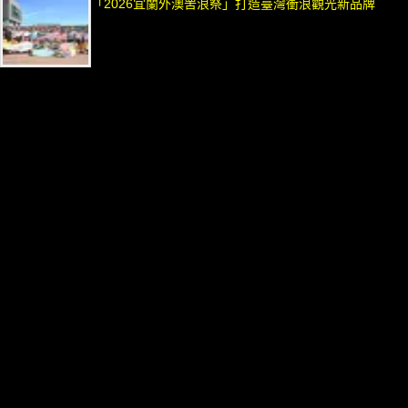
「2026宜蘭外澳罟浪祭」打造臺灣衝浪觀光新品牌