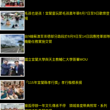
毛孩也是孩！宜蘭童玩節毛孩嘉年華8月7日至9日歡樂登
場
台9線蘇澳至崇德部分路段於8月9日至14日因應陸軍部隊
機動任務實施交管
國立宜蘭大學與天主教輔仁大學簽署MOU
「115年宜蘭縣孝行獎」孝行楷模表揚
搶孤停辦一年文化傳承不停 頭城普度祭典照常、系列