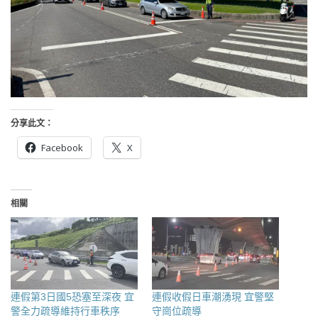
分享此文：
Facebook
X
相關
連假第3日國5恐塞至深夜 宜
連假收假日車潮湧現 宜警堅
警全力疏導維持行車秩序
守崗位疏導