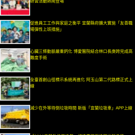
研習活動熱鬧登場
促進員工工作與家庭之衡平 宜蘭縣府擴大實施「友善職
場彈性上班措施」
心臟三條動脈嚴重鈣化 博愛醫院結合林口長庚跨完成高
難度手術
全臺首創山徑標示系統再進化 阿玉山第二代路標正式上
線
減少在外等待倒垃圾時間 新版「宜蘭垃圾車」APP上線