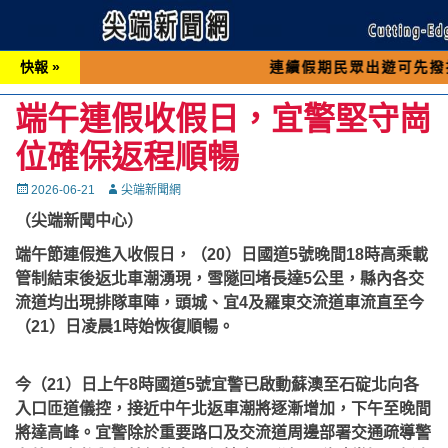
快報 »
連續假期民眾出遊可先撥打交通 「1
端午連假收假日，宜警堅守崗
位確保返程順暢
Posted
Autor
2026-06-21
尖端新聞網
on
（尖端新聞中心）
端午節連假進入收假日，（20）日國道5號晚間18時高乘載
管制結束後返北車潮湧現，雪隧回堵長達5公里，縣內各交
流道均出現排隊車陣，頭城、宜4及羅東交流道車流直至今
（21）日凌晨1時始恢復順暢。
今（21）日上午8時國道5號宜警已啟動蘇澳至石碇北向各
入口匝道儀控，接近中午北返車潮將逐漸增加，下午至晚間
將達高峰。宜警除於重要路口及交流道周邊部署交通疏導警