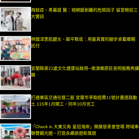
飛蚊症、黑幕感 醫：視網膜剝離的危險因子 留意眼前三
大警訊
林國漳患肌腱炎、磨平鞋底：用最真實的腳步承載鄉親
託付
宜蘭縣第22處文化健康站啟用─南澳鄉原民長照服務再擴
展
打通東區交通任督二脈 宜蘭市爭取經費11號計畫道路動
土 115年1月開工，同年10月完工
「Check in 大東北角 皇冠海岸」開展發表會登場 跨域串
聯雙觀光圈，打造永續旅遊新風貌