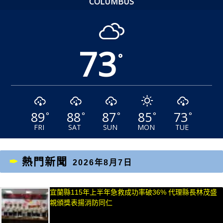
COLUMBUS
73
°
89
88
87
85
73
°
°
°
°
°
FRI
SAT
SUN
MON
TUE
熱門新聞
2026年8月7日
宜蘭縣115年上半年急救成功率破36% 代理縣長林茂盛
親頒獎表揚消防同仁