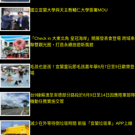
國立宜蘭大學與天主教輔仁大學簽署MOU
「Check in 大東北角 皇冠海岸」開展發表會登場 跨域串
聯雙觀光圈，打造永續旅遊新風貌
毛孩也是孩！宜蘭童玩節毛孩嘉年華8月7日至9日歡樂登
場
台9線蘇澳至崇德部分路段於8月9日至14日因應陸軍部隊
機動任務實施交管
減少在外等待倒垃圾時間 新版「宜蘭垃圾車」APP上線