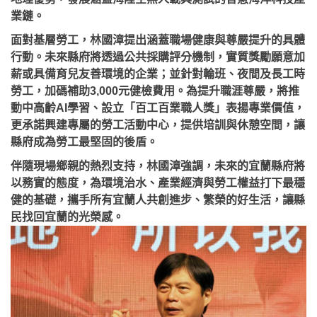
業鏈。
面對基層勞工，林國漳提出涵蓋職場健康與尊嚴提升的具體
行動。未來縣府將透過公共採購評分機制，實質獎勵願意加
薪或具備育兒友善環境的企業；並針對輪班、夜間及長工時
勞工，加碼補助3,000元健檢費用。為提升職涯尊嚴，將推
動中高齡AI學習、設立「百工百業職人獎」表揚專業價值，
更承諾興建專屬的勞工活動中心，提供培訓與休憩空間，讓
縣府成為勞工最堅固的後盾。
伴隨現場鄉親的熱烈支持，林國漳強調，未來的宜蘭縣府將
以務實的態度，為環境治水、產業經濟與勞工權益打下最穩
健的基礎，攜手所有宜蘭人共創進步、繁榮的好生活，讓縣
民找回宜蘭的光榮感。