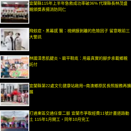
宜蘭縣115年上半年急救成功率破36% 代理縣長林茂盛
親頒獎表揚消防同仁
飛蚊症、黑幕感 醫：視網膜剝離的危險因子 留意眼前三
大警訊
林國漳患肌腱炎、磨平鞋底：用最真實的腳步承載鄉親
託付
宜蘭縣第22處文化健康站啟用─南澳鄉原民長照服務再擴
展
打通東區交通任督二脈 宜蘭市爭取經費11號計畫道路動
土 115年1月開工，同年10月完工