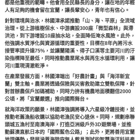
都是他重視的範疇。他會用全民縣長的身分，讓在地的年輕
人有足夠的機會留在宜蘭，讓長輩安心，青年也有信心。
針對環境與治水，林國漳承諾推動「山、海、平原」全流域
治理。從上游植樹保水、中游廣設300座「微型森林」與滯
洪池，到下游增設10座抽水站，全面降低淹水風險。此外，
他強調水質淨化與資源循環的重要性，目標在8年內將污水
接管率提升達75%，並讓蘭陽溪、得子口溪等主要河川的汙
染指標降至最低，同時推動農業尾水與再生水循環利用，讓
河川重現清澈乾淨。
在產業發展方面，林國漳端出「好農計畫」與「海洋新宜
蘭」雙主軸。農業將透過保險與災害救助建立雙軌保障，針
對首辦農保戶加碼補助，同時力拚有機農地面積翻倍2000
公頃，將「宜蘭嚴選」推向國際舞台。
就海洋政策的願景，林國漳強調將導入六星級冷鏈技術，並
推動老舊漁船收購以協助老漁民安心退休。同時，規劃串聯
頭城五漁村至南澳海岸，打造亞洲級戶外3D遊樂場，並推
動蘇澳直航日本的「國際藍色公路」；此外，更將善用宜蘭
地理優勢，發展涵蓋海陸空無人載具測試的智慧海洋科技產