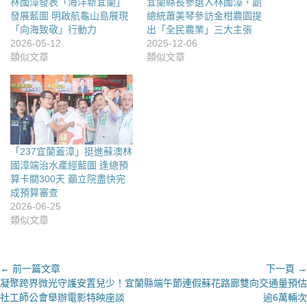
林國漳發表「海洋新宜蘭」
宜蘭縣長參選人林國漳，副
發展藍圖 明啟航龜山島展現
總統蕭美琴參訪金柑農園提
「向海致敬」行動力
出「全民農業」三大主張
2026-05-12
2025-12-06
類似文章
類似文章
「237宜蘭蓋漳」挺進蘇澳林
國漳端治水產經藍圖 逢總預
算卡關300天 籲立院盡快完
成預算審查
2026-06-25
類似文章
文
← 前一篇文章
下一頁 →
上
下
凝聚跨界微光守護安置兒少！宜蘭縣
端午節連假蘇花路廊雙向交通量預估
章
一
一
社工師公會舉辦電影特映座談
逾6萬輛次
導