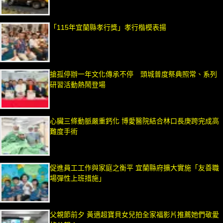
「115年宜蘭縣孝行獎」孝行楷模表揚
搶孤停辦一年文化傳承不停 頭城普度祭典照常、系列
研習活動熱鬧登場
心臟三條動脈嚴重鈣化 博愛醫院結合林口長庚跨完成高
難度手術
促進員工工作與家庭之衡平 宜蘭縣府擴大實施「友善職
場彈性上班措施」
父親節前夕 黃適超寶貝女兒拍全家福影片推薦她們敬愛