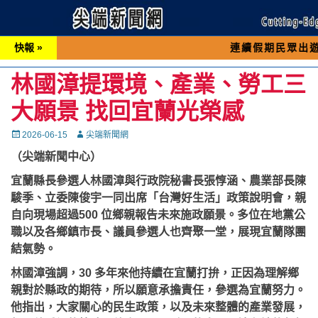
快報 »
連續假期民眾出遊可先撥打交通
林國漳提環境、產業、勞工三
大願景 找回宜蘭光榮感
Posted
Autor
2026-06-15
尖端新聞網
on
（尖端新聞中心）
宜蘭縣長參選人林國漳與行政院秘書長張惇涵、農業部長陳
駿季、立委陳俊宇一同出席「台灣好生活」政策說明會，親
自向現場超過500 位鄉親報告未來施政願景。多位在地黨公
職以及各鄉鎮市長、議員參選人也齊聚一堂，展現宜蘭隊團
結氣勢。
林國漳強調，30 多年來他持續在宜蘭打拚，正因為理解鄉
親對於縣政的期待，所以願意承擔責任，參選為宜蘭努力。
他指出，大家關心的民生政策，以及未來整體的產業發展，