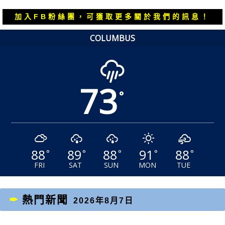
篇
篇
覽
文
文
加入FB粉絲團，可獲取更多關於我們的訊息！
章：
章：
COLUMBUS
73
°
88
89
88
91
88
°
°
°
°
°
FRI
SAT
SUN
MON
TUE
熱門新聞
2026年8月7日