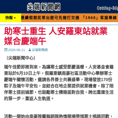
續假期民眾出遊可先撥打交通 「1968」客服專線，以避
快報 »
助寒士重生 人安羅東站就業
媒合慶端午
Posted
Autor
2026-06-11
尖端新聞網
on
（尖端新聞中心）
端午佳節即將到來，為讓寒士感受節慶溫暖，人安基金會羅
東站於6月10日上午，假羅東鎮南豪社區活動中心舉辦寒士
慶端午關懷活動，邀請各界善士共襄盛舉，現場發放170份
粽子及端午平安包，並結合在地企業提供就業機會，除了陪
伴寒士提前過節，也鼓勵寒士積極面對自我，跨出重建生活
的第一步，重返人生軌道。
活動一開始由南豪雅馨舞蹈隊熱情開場帶領寒士唱跳同歡，