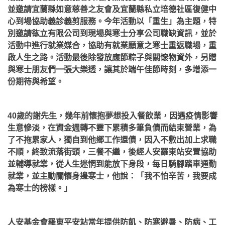
並邀請宜蘭縣如意慈善之友會及宜蘭縣私立培德社區復健中
心到場協助義診義剪服務。今年活動以「重生」為主題，特
別邀請谹立有限公司到現場與寒士分享公司職缺資訊，並於
活動中進行就業媒合，協助有就業願意之寒士重返職場，重
啟人生之路。活動最後除發放應節粽子與關懷物資外，另贈
與寒士朋友們一張大樂透，讓其於端午佳節時刻，多增添一
份期待與希望。
40歲的謝先生，幾年前懷抱夢想投入餐飲業，因遇疫情影響
生意慘淡，在資金週轉不靈下累積多筆負債而結束營業，為
了不拖累家人，獨自到他鄉工作還債，因入不敷出加上求職
不順，終致流落街頭，三餐不繼，後經人安羅東站安置協助
並輔導就業，從人生迷惘到能放下身段，每日騎腳踏車通勤
就業，並主動關懷身邊寒士，他說：「我不怕辛苦，我要成
為寒士的榜樣。」
人安基金會羅東平安站常年提供防飢、防寒避暑、防病、工