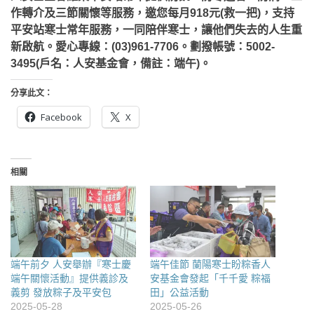
作轉介及三節關懷等服務，邀您每月918元(救一把)，支持
平安站寒士常年服務，一同陪伴寒士，讓他們失去的人生重
新啟航。愛心專線：(03)961-7706。劃撥帳號：5002-
3495(戶名：人安基金會，備註：端午)。
分享此文：
Facebook
X
相關
端午前夕 人安舉辦『寒士慶
端午佳節 蘭陽寒士盼粽香人
端午關懷活動』提供義診及
安基金會發起「千千愛 粽福
義剪 發放粽子及平安包
田」公益活動
2025-05-28
2025-05-26