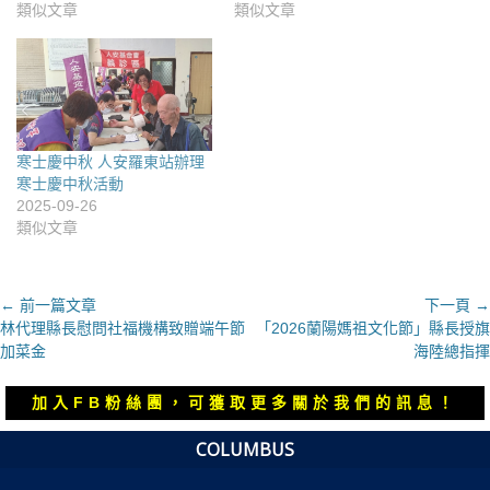
類似文章
類似文章
寒士慶中秋 人安羅東站辦理
寒士慶中秋活動
2025-09-26
類似文章
文
← 前一篇文章
下一頁 →
上
下
林代理縣長慰問社福機構致贈端午節
「2026蘭陽媽祖文化節」縣長授旗
章
一
一
加菜金
海陸總指揮
導
篇
篇
覽
文
文
加入FB粉絲團，可獲取更多關於我們的訊息！
章：
章：
COLUMBUS