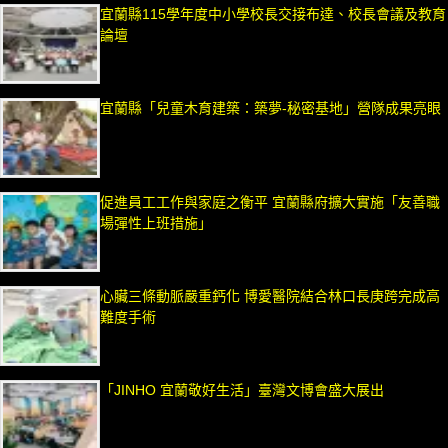
宜蘭縣115學年度中小學校長交接布達、校長會議及教育
論壇
宜蘭縣「兒童木育建築：築夢-秘密基地」營隊成果亮眼
促進員工工作與家庭之衡平 宜蘭縣府擴大實施「友善職
場彈性上班措施」
心臟三條動脈嚴重鈣化 博愛醫院結合林口長庚跨完成高
難度手術
「JINHO 宜蘭敬好生活」臺灣文博會盛大展出