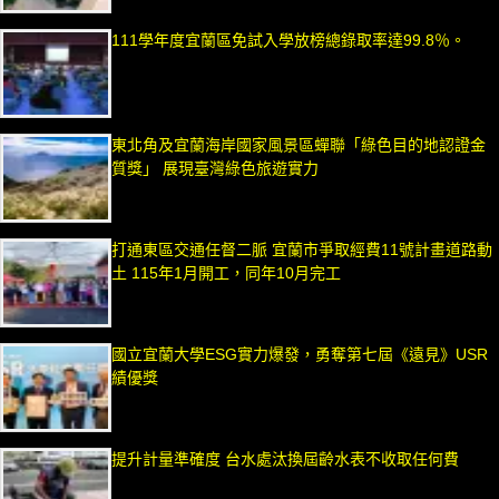
111學年度宜蘭區免試入學放榜總錄取率達99.8％。
東北角及宜蘭海岸國家風景區蟬聯「綠色目的地認證金
質獎」 展現臺灣綠色旅遊實力
打通東區交通任督二脈 宜蘭市爭取經費11號計畫道路動
土 115年1月開工，同年10月完工
國立宜蘭大學ESG實力爆發，勇奪第七屆《遠見》USR
績優獎
提升計量準確度 台水處汰換屆齡水表不收取任何費