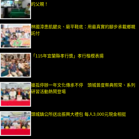
的父親！
林國漳患肌腱炎、磨平鞋底：用最真實的腳步承載鄉親
託付
「115年宜蘭縣孝行獎」孝行楷模表揚
搶孤停辦一年文化傳承不停 頭城普度祭典照常、系列
研習活動熱鬧登場
頭城鎮公所送出振興大禮包 每人3,000元現金相挺