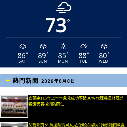
73
°
86
89
85
88
80
°
°
°
°
°
SAT
SUN
MON
TUE
WED
熱門新聞
2026年8月8日
宜蘭縣115年上半年急救成功率破36% 代理縣長林茂盛
親頒獎表揚消防同仁
父親節前夕 黃適超寶貝女兒拍全家福影片推薦她們敬愛