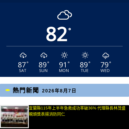
82
°
87
89
91
89
79
°
°
°
°
°
SAT
SUN
MON
TUE
WED
熱門新聞
2026年8月7日
宜蘭縣115年上半年急救成功率破36% 代理縣長林茂盛
親頒獎表揚消防同仁