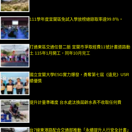
111學年度宜蘭區免試入學放榜總錄取率達99.8％。
打通東區交通任督二脈 宜蘭市爭取經費11號計畫道路動
土 115年1月開工，同年10月完工
國立宜蘭大學ESG實力爆發，勇奪第七屆《遠見》USR
績優獎
提升計量準確度 台水處汰換屆齡水表不收取任何費
台7線東港路配合交通部推動「永續提升人行安全計畫」