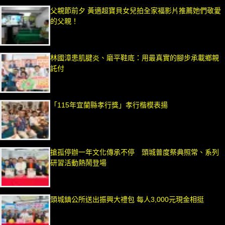
父親節前夕 黃適超寶貝女兒拍全家福影片推薦她們敬愛
的父親！
林國漳患肌腱炎、磨平鞋底：用最真實的腳步承載鄉親
託付
「115年宜蘭縣孝行獎」孝行楷模表揚
搶孤停辦一年文化傳承不停 頭城普度祭典照常、系列
研習活動熱鬧登場
頭城鎮公所送出振興大禮包 每人3,000元現金相挺