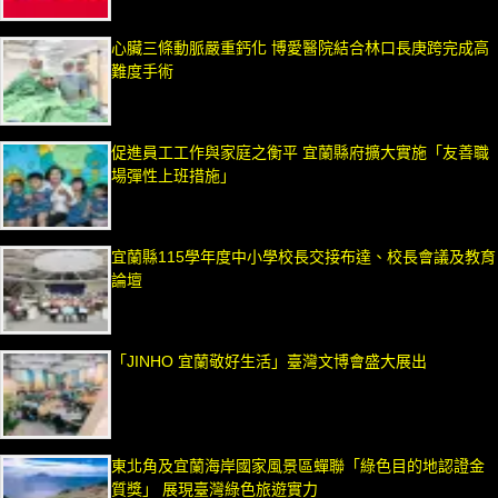
心臟三條動脈嚴重鈣化 博愛醫院結合林口長庚跨完成高
難度手術
促進員工工作與家庭之衡平 宜蘭縣府擴大實施「友善職
場彈性上班措施」
宜蘭縣115學年度中小學校長交接布達、校長會議及教育
論壇
「JINHO 宜蘭敬好生活」臺灣文博會盛大展出
東北角及宜蘭海岸國家風景區蟬聯「綠色目的地認證金
質獎」 展現臺灣綠色旅遊實力