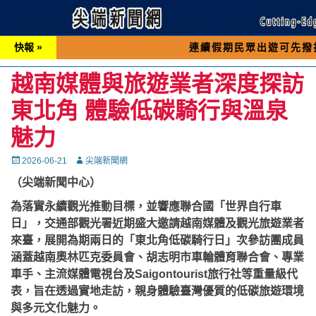
快報 »
連續假期民眾出遊可先撥打交通 「1
越南媒體與旅遊業者深度探訪
東北角 體驗低碳騎行與溫泉
魅力
Posted
Autor
2026-06-21
尖端新聞網
on
（尖端新聞中心）
為落實永續觀光推動目標，並響應聯合國「世界自行車
日」，交通部觀光署近期盛大邀請越南媒體及觀光旅遊業者
來臺，展開為期兩日的「東北角低碳騎行日」次參訪團成員
涵蓋越南奧林匹克委員會、胡志明市車輪體育聯合會、專業
車手、主流媒體電視台及Saigontourist旅行社等重量級代
表，旨在透過實地走訪，親身體驗臺灣優質的低碳旅遊環境
與多元文化魅力。