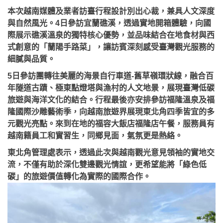
本次越南媒體及業者訪臺行程設計別出心裁，兼具人文深度
與自然風光。4日參訪宜蘭礁溪，透過實地開箱體驗，向國
際展示礁溪溫泉的獨特核心優勢，並品味結合在地食材與西
式創意的「蘭陽手路菜」，讓訪賓深刻感受臺灣觀光服務的
細膩與品質。
5日參訪團轉往美麗的海景自行車道-舊草嶺環狀線，融合百
年隧道古蹟、極東點燈塔與漁村的人文地景，展現臺灣低碳
旅遊與海洋文化的結合。行程最後亦安排參訪福隆溫泉及福
隆國際沙雕藝術季，向越南旅遊界展現東北角四季皆宜的多
元觀光亮點。來到在地的福容大飯店福隆店午餐，服務員有
越南籍員工和實習生，同鄉見面，氣氛更是熱絡。
東北角管理處表示，透過此次與越南觀光意見領袖的實地交
流，不僅有助於深化雙邊觀光情誼，更希望能將「綠色低
碳」的旅遊價值轉化為實際的國際合作。