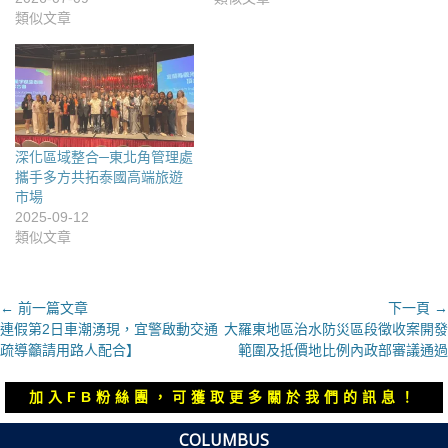
類似文章
深化區域整合─東北角管理處
攜手多方共拓泰國高端旅遊
市場
2025-09-12
類似文章
文
← 前一篇文章
下一頁 →
上
下
連假第2日車潮湧現，宜警啟動交通
大羅東地區治水防災區段徵收案開發
章
一
一
疏導籲請用路人配合】
範圍及抵價地比例內政部審議通過
導
篇
篇
覽
文
文
加入FB粉絲團，可獲取更多關於我們的訊息！
章：
章：
COLUMBUS