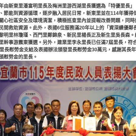
由新東里潘富明里長及梅洲里游西湖里長獲選為「特優里長」
、節能到資源循環，逐步融入居民日常，新東里並在114年獲得
關心社區安全及環境清潔，積極巡查里內並提報改善問題，同時
民間救助資源。此外，表揚6位服務滿20年以上的「資深績優鄰
黎明里林瓊瑾、西門里鄭錦泉、新民里楊長正及新生里吳長森。
里幹事游震東獲選。另外，建業里李永里長已任滿7屆里長，符
村里長慰勞金支給及表揚辦法頒發里長慰勞金30萬元，感謝其長
頒慰勞金的里長。