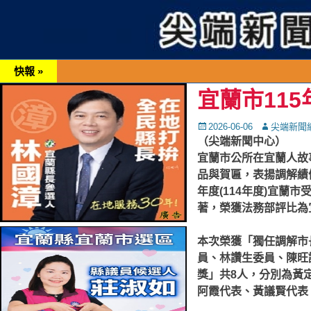
快報 »
宜蘭市11
Posted
Autor
2026-06-06
尖端新聞
on
（尖端新聞中心）
宜蘭市公所在宜蘭人故
品與賀匾，表揚調解績
年度(114年度)宜蘭
著，榮獲法務部評比為
本次榮獲「獨任調解市
員、林讚生委員、陳旺
獎」共8人，分別為黃
阿霞代表、黃議賢代表