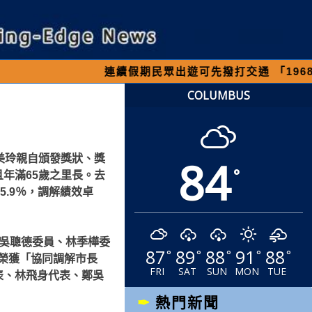
連續假期民眾出遊可先撥打交通 「1968」客服
COLUMBUS
84
美玲親自頒發獎狀、獎
°
年滿65歲之里長。
去
5.9％，調解績效卓
、吳聰德委員、林季樺委
87
89
88
91
88
°
°
°
°
°
榮獲「協同調解市長
FRI
SAT
SUN
MON
TUE
表、林飛身代表、鄭吳
熱門新聞