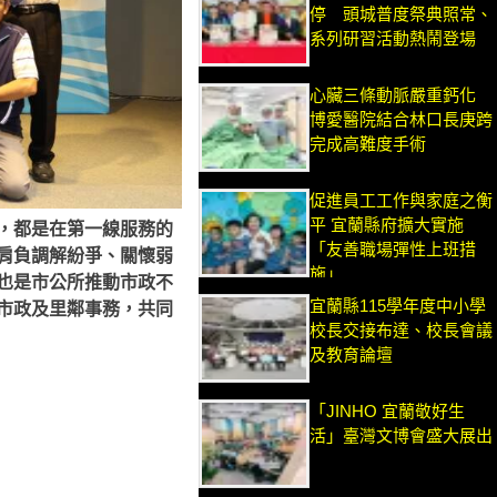
停 頭城普度祭典照常、
系列研習活動熱鬧登場
心臟三條動脈嚴重鈣化
博愛醫院結合林口長庚跨
完成高難度手術
促進員工工作與家庭之衡
平 宜蘭縣府擴大實施
，都是在第一線服務的
「友善職場彈性上班措
肩負調解紛爭、關懷弱
施」
也是市公所推動市政不
宜蘭縣115學年度中小學
市政及里鄰事務，共同
校長交接布達、校長會議
及教育論壇
「JINHO 宜蘭敬好生
活」臺灣文博會盛大展出