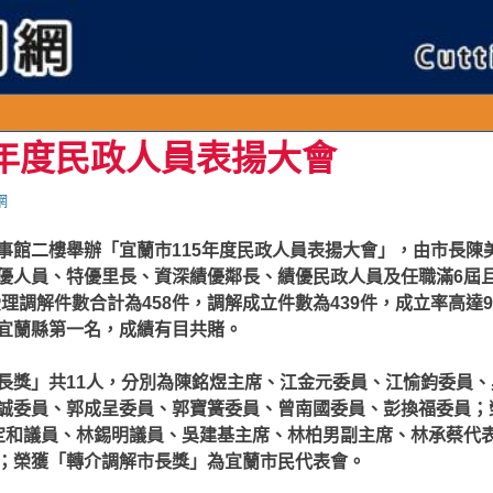
5年度民政人員表揚大會
網
事館二樓舉辦「宜蘭市115年度民政人員表揚大會」，由市長陳
優人員、特優里長、資深績優鄰長、績優民政人員及任職滿6屆且
市受理調解件數合計為458件，調解成立件數為439件，成立率高達9
宜蘭縣第一名，成績有目共賭。
長獎」共11人，分別為陳銘煜主席、江金元委員、江愉鈞委員
誠委員、郭成呈委員、郭寶簧委員、曾南國委員、彭換福委員；
定和議員、林錫明議員、吳建基主席、林柏男副主席、林承蔡代
；榮獲「轉介調解市長獎」為宜蘭市民代表會。