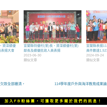
長、資深績優
宜蘭縣特優村(里)長、資深績優村(里)
宜蘭縣表揚1
員表揚大會
鄰長及績優民政人員表揚
員件數達1,5
2023-06-30
2024-09-24
類似文章
類似文章
下
封欠款全部繳清，
114學年度戶外與海洋教育成果
一
篇
文
加入FB粉絲團，可獲取更多關於我們的訊息！
章：