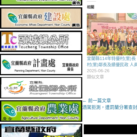
相關
宜蘭縣114年特優村(里)
村(里)鄰長及績優民政 人
2025-06-26
類似文章
文
← 前一篇文章
上
酒駕拒測，遭罰蘭分署查
章
一
導
篇
文
覽
章：