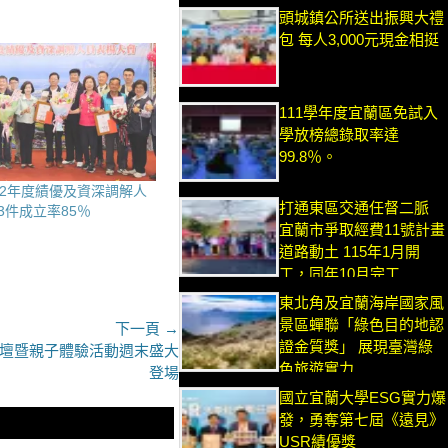
頭城鎮公所送出振興大禮
包 每人3,000元現金相挺
111學年度宜蘭區免試入
學放榜總錄取率達
99.8％。
12年度績優及資深調解人
打通東區交通任督二脈
23件成立率85％
宜蘭市爭取經費11號計畫
道路動土 115年1月開
工，同年10月完工
東北角及宜蘭海岸國家風
景區蟬聯「綠色目的地認
下一頁 →
證金質獎」 展現臺灣綠
論壇暨親子體驗活動週末盛大
色旅遊實力
登場
國立宜蘭大學ESG實力爆
發，勇奪第七屆《遠見》
USR績優獎