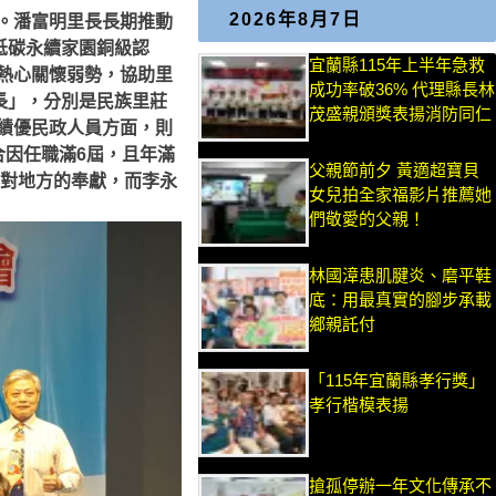
2026年8月7日
。潘富明里長長期推動
低碳永續家園銅級認
宜蘭縣115年上半年急救
熱心關懷弱勢，協助里
成功率破36% 代理縣長林
長」，分別是民族里莊
茂盛親頒獎表揚消防同仁
績優民政人員方面，則
合因任職滿6屆，且年滿
父親節前夕 黃適超寶貝
年對地方的奉獻，而李永
女兒拍全家福影片推薦她
們敬愛的父親！
林國漳患肌腱炎、磨平鞋
底：用最真實的腳步承載
鄉親託付
「115年宜蘭縣孝行獎」
孝行楷模表揚
搶孤停辦一年文化傳承不