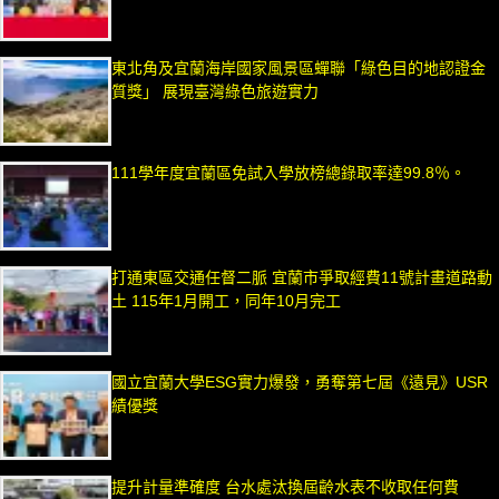
東北角及宜蘭海岸國家風景區蟬聯「綠色目的地認證金
質獎」 展現臺灣綠色旅遊實力
111學年度宜蘭區免試入學放榜總錄取率達99.8％。
打通東區交通任督二脈 宜蘭市爭取經費11號計畫道路動
土 115年1月開工，同年10月完工
國立宜蘭大學ESG實力爆發，勇奪第七屆《遠見》USR
績優獎
提升計量準確度 台水處汰換屆齡水表不收取任何費