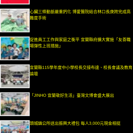
心臟三條動脈嚴重鈣化 博愛醫院結合林口長庚跨完成高
難度手術
促進員工工作與家庭之衡平 宜蘭縣府擴大實施「友善職
場彈性上班措施」
宜蘭縣115學年度中小學校長交接布達、校長會議及教育
論壇
「JINHO 宜蘭敬好生活」臺灣文博會盛大展出
頭城鎮公所送出振興大禮包 每人3,000元現金相挺