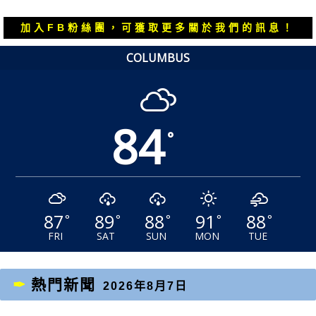
覽
文
文
章：
章：
加入FB粉絲團，可獲取更多關於我們的訊息！
COLUMBUS
84
°
87
89
88
91
88
°
°
°
°
°
FRI
SAT
SUN
MON
TUE
熱門新聞
2026年8月7日