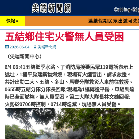
快報 »
連續假期民眾出遊可先撥打交通 「
五結鄉住宅火警無人員受困
Posted
Autor
2026-06-04
尖端新聞網
on
（尖端新聞中心）
6/4 06:41五結鄉季水路、了消防局接獲民眾119電話表示上
述址，1樓平房建築物燃燒，現場有火煙冒出，請求救援。
共計出動二大、五結、冬山、馬賽分隊救災人車前往救援。
0655時五結分隊分隊長回報:現場為1樓磚造平房，車組到達
時已全面燃燒，無人員受困。第二大隊大隊長林文雄回報:
火勢於0706時控制，0714時熄滅，現場無人員受傷。