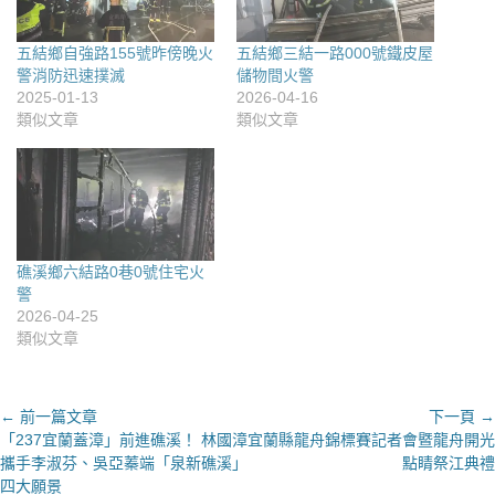
五結鄉自強路155號昨傍晚火
五結鄉三結一路000號鐵皮屋
警消防迅速撲滅
儲物間火警
2025-01-13
2026-04-16
類似文章
類似文章
礁溪鄉六結路0巷0號住宅火
警
2026-04-25
類似文章
文
← 前一篇文章
下一頁 →
上
下
「237宜蘭蓋漳」前進礁溪！ 林國漳
宜蘭縣龍舟錦標賽記者會暨龍舟開光
章
一
一
攜手李淑芬、吳亞蓁端「泉新礁溪」
點睛祭江典禮
導
篇
篇
四大願景