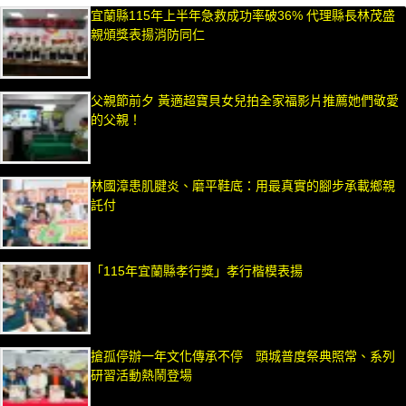
宜蘭縣115年上半年急救成功率破36% 代理縣長林茂盛
親頒獎表揚消防同仁
父親節前夕 黃適超寶貝女兒拍全家福影片推薦她們敬愛
的父親！
林國漳患肌腱炎、磨平鞋底：用最真實的腳步承載鄉親
託付
「115年宜蘭縣孝行獎」孝行楷模表揚
搶孤停辦一年文化傳承不停 頭城普度祭典照常、系列
研習活動熱鬧登場