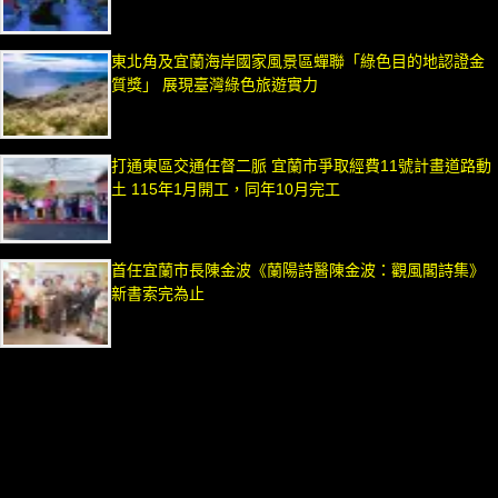
東北角及宜蘭海岸國家風景區蟬聯「綠色目的地認證金
質獎」 展現臺灣綠色旅遊實力
打通東區交通任督二脈 宜蘭市爭取經費11號計畫道路動
土 115年1月開工，同年10月完工
首任宜蘭市長陳金波《蘭陽詩醫陳金波：觀風閣詩集》
新書索完為止