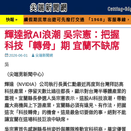
假期民眾出遊可先撥打交通 「1968」客服專線，以避免
快報 »
輝達掀AI浪潮 吳宗憲：把握
科技「轉骨」期 宜蘭不缺席
Posted
Autor
2026-06-01
尖端新聞網
on
吳
（尖端㔛新聞中心）
輝達（NVIDIA）公司執行長黃仁勳最近再度到台灣拜訪高
科技產業，停留天數比過往都長，顯示對台灣半導體產業的
重視。宜蘭縣長參選人吳宗憲表示，這股AI科技浪潮，帶動
龐大商機與上下游產業，宜蘭縣必須有遠見、有作法，把握
這次「科技轉骨」的機會。這是最急切要做的事，絕對不能
讓宜蘭在這場科技巨浪中缺席。
吳宗憲首先感謝縣長林姿妙與團隊推動宜科招商，奠定優質