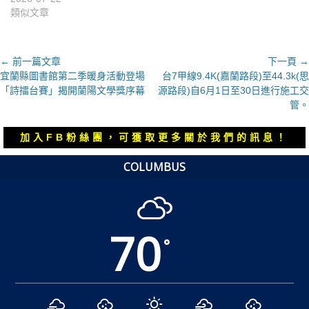
類似文章
文
← 前一篇文章
下一頁 →
上
下
宜蘭縣圖書館第二季暖身活動登場
台7甲線9.4K(嘉蘭路段)至44.3k(思
章
一
一
「詩擂台賽」揭開蘭陽文學獎序幕
源路段)自6月1日至30日進行施工交
導
篇
篇
管。
覽
文
文
章：
章：
加入FB粉絲團，可獲取更多關於我們的訊息！
COLUMBUS
70
°