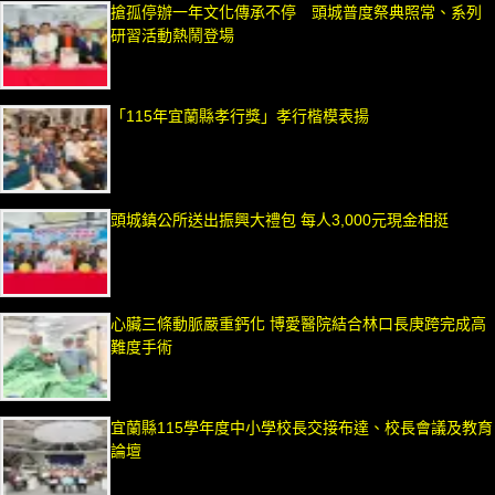
搶孤停辦一年文化傳承不停 頭城普度祭典照常、系列
研習活動熱鬧登場
「115年宜蘭縣孝行獎」孝行楷模表揚
頭城鎮公所送出振興大禮包 每人3,000元現金相挺
心臟三條動脈嚴重鈣化 博愛醫院結合林口長庚跨完成高
難度手術
宜蘭縣115學年度中小學校長交接布達、校長會議及教育
論壇