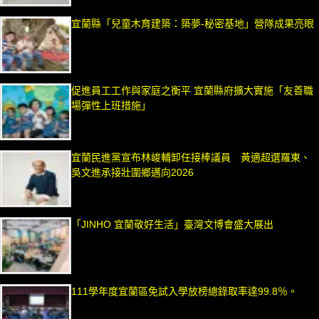
宜蘭縣「兒童木育建築：築夢-秘密基地」營隊成果亮眼
促進員工工作與家庭之衡平 宜蘭縣府擴大實施「友善職
場彈性上班措施」
宜蘭民進黨宣布林峻輔卸任接棒議員 黃適超選羅東、
吳文進承接壯圍鄉邁向2026
「JINHO 宜蘭敬好生活」臺灣文博會盛大展出
111學年度宜蘭區免試入學放榜總錄取率達99.8％。