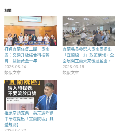
相關
打通宜蘭任督二脈 吳宗
宜蘭縣長參選人吳宗憲提出
憲：交通升級結合科技轉
「宜蘭線＋1」政策構想，全
骨 迎接黃金十年
面展開宜蘭未來發展藍圖。
2026-06-24
2026-03-19
類似文章
類似文章
拒絕空頭支票！吳宗憲呼籲
中研院提出「宜蘭院區」具
體規劃】
2026-07-22