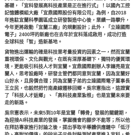
基礎，「宜科發展高科技產業是正在進行式」！以國內工控
記憶體模組大廠「宜鼎國際股份有限公司」為例，自2018
年進駐宜蘭科學園區成立研發製造中心後，業績一路攀升，
今年更將啟動「宜蘭三廠」的規劃設計；此外，「立達國際
電子」2400坪的新廠也在去年於宜科落成啟用，成功打造
全球科技「智」造新基地。
貨物進出運輸的確是科技業考量投資的因素之一，然而宜蘭
重視環保、文化與觀光，在既有深厚基礎下，獨特的優質環
境，更能吸引科技人才到宜蘭。宜鼎國際創辦人李鐘亮是宜
蘭人，思考設廠時，研發主管們都同意到宜蘭，因為宜蘭好
山好水，且房價合理；同為宜蘭子弟的立達國際電子董事長
王立民，也毅然把竹南產線遷移回鄉。吳宗憲指出，這證實
了「科技人才返鄉」、「高科技產業紮根」也是宜蘭未來要
走的新路。
吳宗憲表示，未來5到10年是宜蘭「轉骨」發展的關鍵期，
為迎接AI科技產業的發展，掌握機會的腳步不能等；所以他
在拜訪專家進行討論之後，提出爭取半導體供應鏈中「低汙
染、高附加價值」的矽光子元件封裝測試產業進入宜科，希