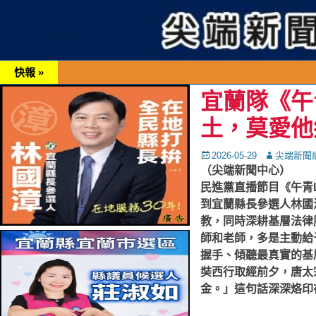
快報 »
宜蘭隊《午
土，莫愛他
Posted
Autor
2026-05-29
尖端新聞
on
（尖端新聞中心）
民進黨直播節目《午青
到宜蘭縣長參選人林國
教，同時深耕基層法律
師和老師，多是主動給
握手、傾聽最真實的基
奘西行取經前夕，唐太
金。」這句話深深烙印