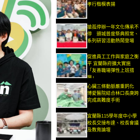
孝行楷模表揚
搶孤停辦一年文化傳承不
停 頭城普度祭典照常、
系列研習活動熱鬧登場
促進員工工作與家庭之衡
平 宜蘭縣府擴大實施
「友善職場彈性上班措
施」
心臟三條動脈嚴重鈣化
博愛醫院結合林口長庚跨
完成高難度手術
宜蘭縣115學年度中小學
校長交接布達、校長會議
及教育論壇