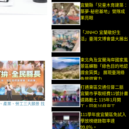
宜蘭縣「兒童木育建築：
築夢-秘密基地」營隊成
果亮眼
「JINHO 宜蘭敬好生
活」臺灣文博會盛大展出
東北角及宜蘭海岸國家風
景區蟬聯「綠色目的地認
證金質獎」 展現臺灣綠
色旅遊實力
打通東區交通任督二脈
宜蘭市爭取經費11號計畫
道路動土 115年1月開
、產業、勞工三大願景 找
工，同年10月完工
111學年度宜蘭區免試入
學放榜總錄取率達
99.8％。