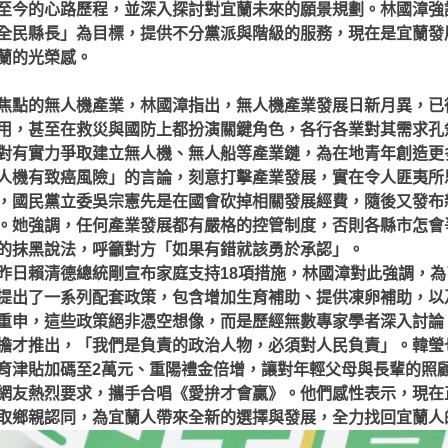
至今的心路歷程，並深入探討對宜蘭未來的願景規劃。林國漳強
全民縣長」為目標，提供不分黨派與階級的服務，現在是宜蘭發
蘭的光榮感。
焦點的無人機產業，林國漳指出，無人機產業發展日新月異，已
用，甚至在救災與國防上都扮演關鍵角色，各行各業對其需求孔
對有實力爭取建立無人機、無人船等產業鏈，為在地青年創造更
人機有致癌風險」的言論，刻意打擊產業發展，實在令人匪夷所
，國民黨立委吳宗憲先是在國會砍掉相關發展經費，隨後又發布
。她強調，任何產業發展都有嚴格的控管制度，否則各縣市怎會
的抹黑說法，呼籲對方「如果有錯就該勇於承認」。
昨日賴清德總統剛宣布家庭支持18項措施，林國漳對此強調，
提出了一系列配套政策，包含增加生育補助、提供凍卵補助，以
重申，這些政策絕非憑空想像，而是歷經無數專家學者深入討論
擔才推出，「我們是負責的政治人物，必須對人民負責」。韓瑩
育津貼加碼至2萬元、重陽禮金倍增，讓對年輕父母與長輩的照
網友熱烈要求，攜手合唱《愛拚才會贏》。他們感性表示，現在
取鄉親認同，為宜蘭人帶來全新的選擇與發展，全力找回宜蘭人