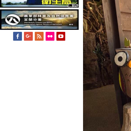
Facebook
Googleplus
Feed
Flickr
YouTube