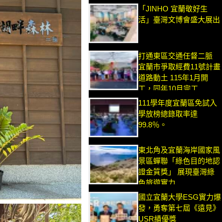
「JINHO 宜蘭敬好生
活」臺灣文博會盛大展出
打通東區交通任督二脈
宜蘭市爭取經費11號計畫
道路動土 115年1月開
工，同年10月完工
111學年度宜蘭區免試入
學放榜總錄取率達
99.8％。
東北角及宜蘭海岸國家風
景區蟬聯「綠色目的地認
證金質獎」 展現臺灣綠
色旅遊實力
國立宜蘭大學ESG實力爆
發，勇奪第七屆《遠見》
USR績優獎