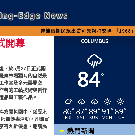
期民眾出遊可先撥打交通 「1968」客服專線，以避
式開幕
COLUMBUS
84
，於5月27日正式開
°
羅東林場獨有的自然景
工作室及多元展覽空
作者的工藝技術與創作
選品與工藝作品。
86
87
89
91
89
°
°
°
°
°
畔悠閒氛圍中，感受木
FRI
SAT
SUN
MON
TUE
出限量優惠活動，凡購買
享有九折優惠，邀請民
熱門新聞