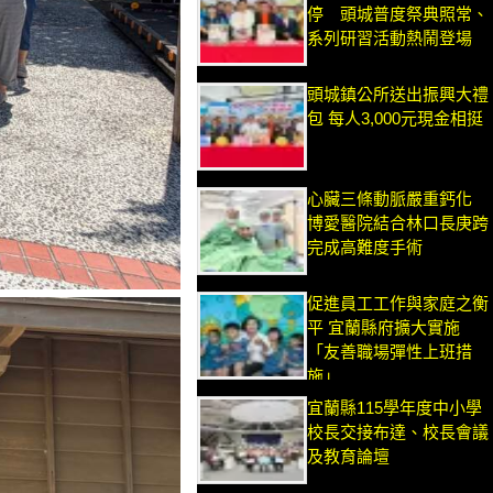
停 頭城普度祭典照常、
系列研習活動熱鬧登場
頭城鎮公所送出振興大禮
包 每人3,000元現金相挺
心臟三條動脈嚴重鈣化
博愛醫院結合林口長庚跨
完成高難度手術
促進員工工作與家庭之衡
平 宜蘭縣府擴大實施
「友善職場彈性上班措
施」
宜蘭縣115學年度中小學
校長交接布達、校長會議
及教育論壇