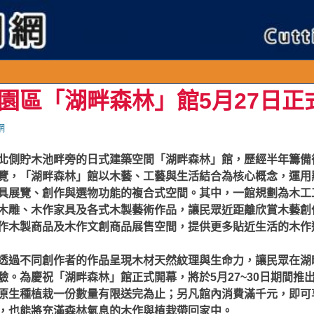
連續假
園區「湖畔森林」館5月27日正
網
北側貯木池畔旁的日式建築空間「湖畔森林」館，歷經半年籌備後
覽，「湖畔森林」館以木藝、工藝與生活結合為核心概念，運用
具展覽、創作與選物功能的複合式空間。其中，一館規劃為木工
木雕、木作家具及各式木製藝術作品，讓民眾近距離欣賞木藝創
作木製商品及木作文創商品展售空間，提供更多貼近生活的木作
透過不同創作者的作品呈現木材天然紋理與生命力，讓民眾在湖
驗。為慶祝「湖畔森林」館正式開幕，將於5月27~30日期間推
原生種植栽一份數量有限送完為止；另凡館內消費滿千元，即可
，也能將充滿森林氣息的木作與植栽帶回家中。