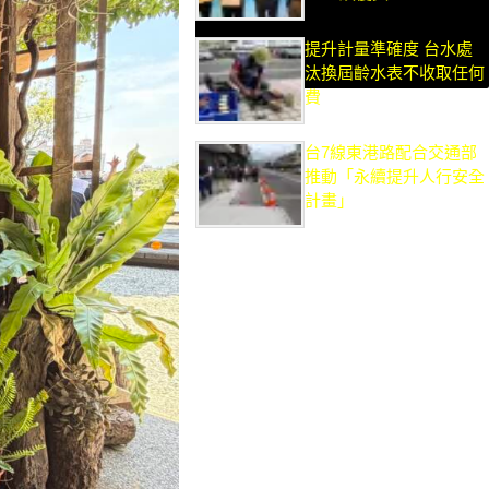
提升計量準確度 台水處
汰換屆齡水表不收取任何
費
台7線東港路配合交通部
推動「永續提升人行安全
計畫」