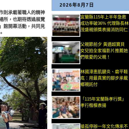
2026年8月7日
作則承載著職人的精神
宜蘭縣115年上半年急救
場所，也期待透過展覽
成功率破36% 代理縣長林
」館開幕活動，共同見
茂盛親頒獎表揚消防同仁
。
父親節前夕 黃適超寶貝
女兒拍全家福影片推薦她
們敬愛的父親！
林國漳患肌腱炎、磨平鞋
底：用最真實的腳步承載
鄉親託付
「115年宜蘭縣孝行獎」
孝行楷模表揚
搶孤停辦一年文化傳承不