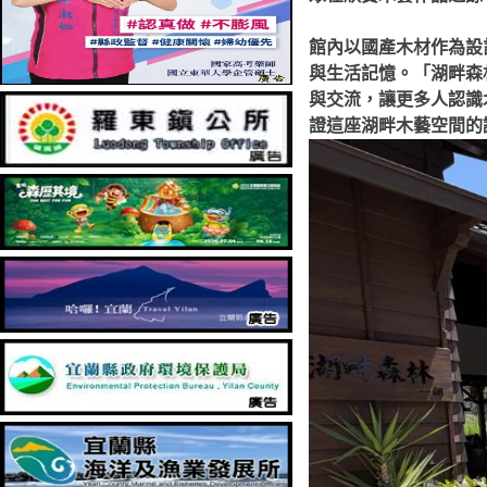
館內以國產木材作為設
與生活記憶。「湖畔森
與交流，讓更多人認識
證這座湖畔木藝空間的