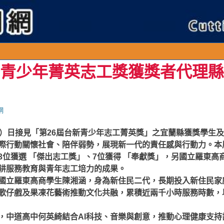
新青少年菁英志工獎獲獎者代理
網
2）日接見「第26屆台新青少年志工菁英獎」之宜蘭縣獲獎學生
際行動關懷社會、陪伴弱勢，展現新一代的責任感與行動力。本
3位獲選 「傑出志工獎」、7位獲得 「奉獻獎」，另國立羅東高
耕服務教育與青年志工培力的成果。
國立羅東高商學生陳湘涵，身為新住民二代，長期投入新住民家
歌仔戲及果凍花藝術推動文化共融，累積近兩千小時服務時數，
，中道高中何英綺結合AI科技、音樂與創意，推動心理健康支持