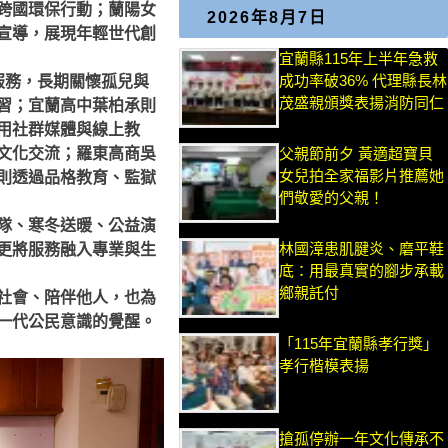
跨國環保行動；蘭陽女
2026年8月7日
宣導，展現年輕世代創
宜蘭縣115年上半年急救
成功率破36% 代理縣長林
服務，長期關懷孤兒與
茂盛親頒獎表揚消防同仁
習；宜蘭高中葉柏承則
用社群媒體與線上教
文化交流；羅東高商吳
父親節前夕 黃適超寶貝
女兒拍全家福影片推薦她
則透過品格教育、監獄
們敬愛的父親！
隊、寒冬送暖、公益演
林國漳患肌腱炎、磨平鞋
更將服務融入專業與生
底：用最真實的腳步承載
鄉親託付
社會、陪伴他人，也為
一代公民意識的覺醒。
「115年宜蘭縣孝行獎」
孝行楷模表揚
搶孤停辦一年文化傳承不