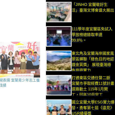
「JINHO 宜蘭敬好生
活」臺灣文博會盛大展出
111學年度宜蘭區免試入
學放榜總錄取率達
99.8％。
東北角及宜蘭海岸國家風
景區蟬聯「綠色目的地認
證金質獎」 展現臺灣綠
色旅遊實力
打通東區交通任督二脈
開表揚 宜蘭青少年志工獲
宜蘭市爭取經費11號計畫
佳績
道路動土 115年1月開
工，同年10月完工
國立宜蘭大學ESG實力爆
發，勇奪第七屆《遠見》
USR績優獎