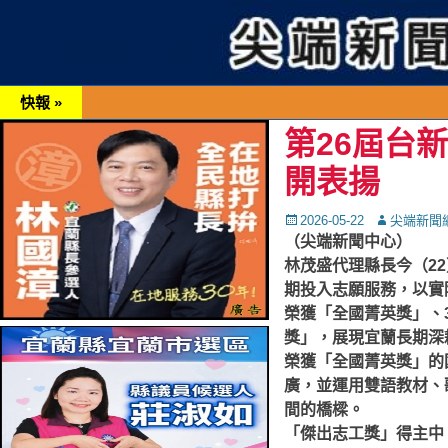
快報 »
第26屆台
開表揚
Posted
Autor
2026-05-22
尖端新聞
on
（尖端新聞中心）
林茂盛代理縣長今（2
期投入志願服務，以實
榮獲「全國菁英獎」、
獎」，展現宜蘭長期深
榮獲「全國菁英獎」的
廣，並運用雙語教材、
間的橋樑。
「傑出志工獎」得主中