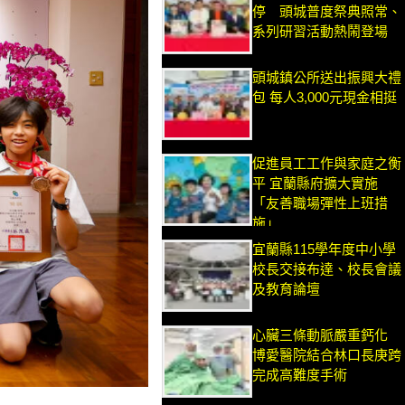
停 頭城普度祭典照常、
系列研習活動熱鬧登場
頭城鎮公所送出振興大禮
包 每人3,000元現金相挺
促進員工工作與家庭之衡
平 宜蘭縣府擴大實施
「友善職場彈性上班措
施」
宜蘭縣115學年度中小學
校長交接布達、校長會議
及教育論壇
心臟三條動脈嚴重鈣化
博愛醫院結合林口長庚跨
完成高難度手術