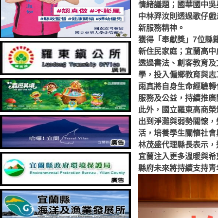
情緒議題；國華國中吳
中林羿汝則透過歌仔戲
新服務精神。
獲得「奉獻獎」7位縣
新住民家庭；宜蘭高中
透過書法、創客教育及
學，投入偏鄉教育與志
雨真將自身生命經驗轉
服務及公益，持續推廣
此外，國立羅東高商榮
出到淨灘與弱勢關懷，
活，培養學生關懷社會
林茂盛代理縣長表示，
宜蘭注入更多溫暖與希
縣府未來將持續支持青