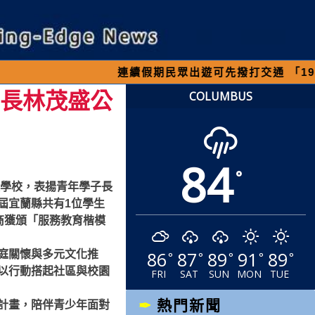
連續假期民眾出遊可先撥打交通 「1968」客服
縣長林茂盛公
COLUMBUS
84
°
及學校，表揚青年學子長
屆宜蘭縣共有1位學生
商獲頒「服務教育楷模
86
87
89
91
89
庭關懷與多元文化推
°
°
°
°
°
以行動搭起社區與校園
FRI
SAT
SUN
MON
TUE
熱門新聞
計畫，陪伴青少年面對