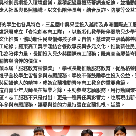
昊翰則長期投入環境倡議，累積超過萬根菸蒂調查紀錄，並推動
走入社區與長照機構，以文化陪伴長者，結合反詐、防暴等公益
籍的學生也各具特色，三星國中吳采芸投入越南及非洲國際志工
盧冠君成立「麥塊創客志工隊」，以遊戲化教學陪伴弱勢兒少學
文化推廣，協助新住民與偏鄉孩子建立自信。慧燈高中張藝馨善
工紀錄；羅東高工吳宇涵結合餐飲專長與多元文化，推動新住民
化為陪伴力量，長期投入兒少與國際志工服務；羅東高商廖若岑
關懷與陪伴的價值。
頒本屆「服務教育楷模獎」，學校長期推動服務教育，從品格營
幾乎全校學生皆曾參與志願服務。學校不僅鼓勵學生投入公益，
與回饋他人的精神，成為宜蘭推動青年志工教育的重要典範。
這群青少年與師長在課業之餘，主動參與志願服務，用行動關懷
望。志工服務不只是付出，更是一種責任與影響力，也展現出新
年參與志願服務，讓愛與善的力量持續在宜蘭扎根、延續。