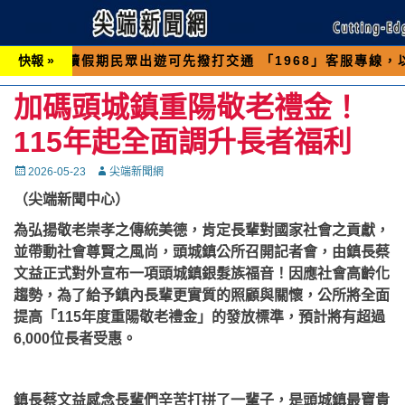
期民眾出遊可先撥打交通 「1968」客服專線，以避免遇
快報 »
加碼頭城鎮重陽敬老禮金！
115年起全面調升長者福利
Posted
Autor
2026-05-23
尖端新聞網
on
（尖端新聞中心）
為弘揚敬老崇孝之傳統美德，肯定長輩對國家社會之貢獻，
並帶動社會尊賢之風尚，頭城鎮公所召開記者會，由鎮長蔡
文益正式對外宣布一項頭城鎮銀髮族福音！因應社會高齡化
趨勢，為了給予鎮內長輩更實質的照顧與關懷，公所將全面
提高「115年度重陽敬老禮金」的發放標準，預計將有超過
6,000位長者受惠。
鎮長蔡文益感念長輩們辛苦打拼了一輩子，是頭城鎮最寶貴