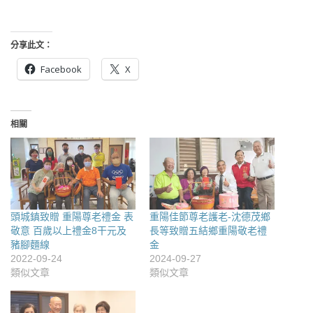
分享此文：
Facebook
X
相關
頭城鎮致贈 重陽尊老禮金 表
重陽佳節尊老護老-沈德茂鄉
敬意 百歲以上禮金8干元及
長等致贈五結鄉重陽敬老禮
豬腳麵線
金
2022-09-24
2024-09-27
類似文章
類似文章