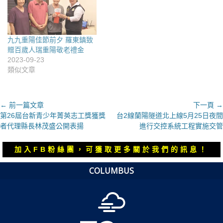
九九重陽佳節前夕 羅東鎮致
贈百歲人瑞重陽敬老禮金
2023-09-23
類似文章
文
← 前一篇文章
下一頁 →
上
下
第26屆台新青少年菁英志工獎獲獎
台2線蘭陽隧道北上線5月25日夜間
章
一
一
者代理縣長林茂盛公開表揚
進行交控系統工程實施交管
導
篇
篇
覽
文
文
加入FB粉絲團，可獲取更多關於我們的訊息！
章：
章：
COLUMBUS