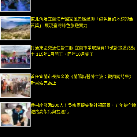
東北角及宜蘭海岸國家風景區蟬聯「綠色目的地認證金
質獎」 展現臺灣綠色旅遊實力
打通東區交通任督二脈 宜蘭市爭取經費11號計畫道路動
土 115年1月開工，同年10月完工
首任宜蘭市長陳金波《蘭陽詩醫陳金波：觀風閣詩集》
新書索完為止
眷村座談湧200人！吳宗憲提完整社福願景，五年拚全縣
鐵路高架化與捷運化