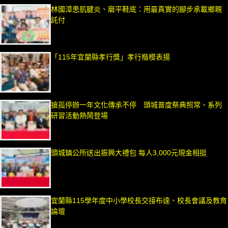
林國漳患肌腱炎、磨平鞋底：用最真實的腳步承載鄉親
託付
「115年宜蘭縣孝行獎」孝行楷模表揚
搶孤停辦一年文化傳承不停 頭城普度祭典照常、系列
研習活動熱鬧登場
頭城鎮公所送出振興大禮包 每人3,000元現金相挺
宜蘭縣115學年度中小學校長交接布達、校長會議及教育
論壇