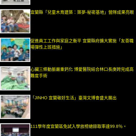
宜蘭縣「兒童木育建築：築夢-秘密基地」營隊成果亮眼
促進員工工作與家庭之衡平 宜蘭縣府擴大實施「友善職
場彈性上班措施」
心臟三條動脈嚴重鈣化 博愛醫院結合林口長庚跨完成高
難度手術
「JINHO 宜蘭敬好生活」臺灣文博會盛大展出
111學年度宜蘭區免試入學放榜總錄取率達99.8％。