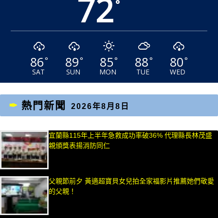
72
°
86
89
85
88
80
°
°
°
°
°
SAT
SUN
MON
TUE
WED
熱門新聞
2026年8月8日
宜蘭縣115年上半年急救成功率破36% 代理縣長林茂盛
親頒獎表揚消防同仁
父親節前夕 黃適超寶貝女兒拍全家福影片推薦她們敬愛
的父親！