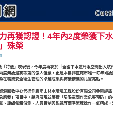
力再獲認證！4年內2度榮獲下
」殊榮
網
榮獲「特優」表現後，今年度再次於「全國下水道局限空間出入坑
兩度榮獲最高等第的傲人佳績，更是本島非直轄市唯一每年均獲
縣在職業安全衛生管理的卓越成果與持續精進的扎實亮點。
資源回收中心代操作廠商山林水環境工程股份有限公司參與評鑑
急應變」項目中，縣府展現並落實「局限空間作業危害預防」的
氣、連續氣體偵測、人員管制與監視等標準流程操作一氣呵成，