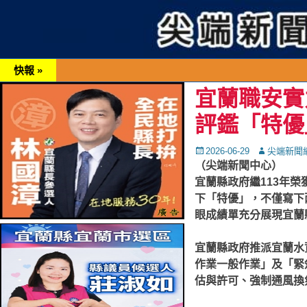
快報 »
宜蘭職安實
評鑑「特優
Posted
Autor
2026-06-29
尖端新聞
on
（尖端新聞中心）
宜蘭縣政府繼113年
下「特優」，不僅寫下
眼成績單充分展現宜蘭
宜蘭縣政府推派宜蘭水
作業一般作業」及「緊
估與許可、強制通風換