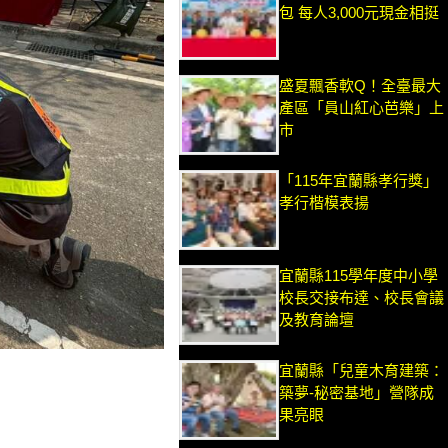
包 每人3,000元現金相挺
盛夏飄香軟Q！全臺最大
產區「員山紅心芭樂」上
市
「115年宜蘭縣孝行獎」
孝行楷模表揚
宜蘭縣115學年度中小學
校長交接布達、校長會議
及教育論壇
宜蘭縣「兒童木育建築：
築夢-秘密基地」營隊成
果亮眼