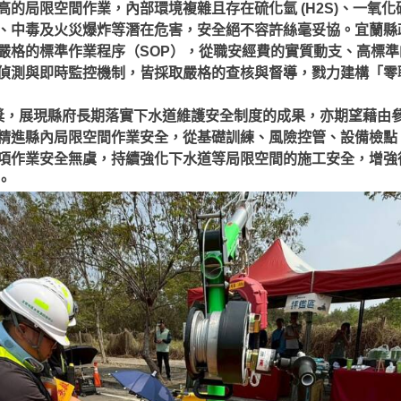
的局限空間作業，內部環境複雜且存在硫化氫 (H2S)、一氧化碳(C
、中毒及火災爆炸等潛在危害，安全絕不容許絲毫妥協。宜蘭縣
嚴格的標準作業程序（SOP），從職安經費的實質動支、高標
偵測與即時監控機制，皆採取嚴格的查核與督導，戮力建構「零
獎，展現縣府長期落實下水道維護安全制度的成果，亦期望藉由
精進縣內局限空間作業安全，從基礎訓練、風險控管、設備檢點
項作業安全無虞，持續強化下水道等局限空間的施工安全，增強
。