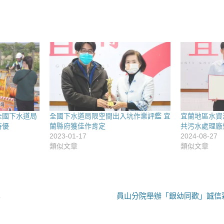
全國下水道局
全國下水道局限空間出入坑作業評鑑 宜
宜蘭地區水資
特優
蘭縣府獲佳作肯定
共污水處理廠
2023-01-17
2024-08-27
類似文章
類似文章
下
車
員山分院舉辦「銀幼同歡」誠信
一
篇