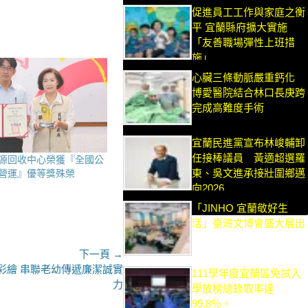
促進員工工作與家庭之衡
平 宜蘭縣府擴大實施
「友善職場彈性上班措
施」
心臟三條動脈嚴重鈣化
博愛醫院結合林口長庚跨
完成高難度手術
宜蘭民進黨宣布林峻輔卸
任接棒議員 黃適超選羅
源回收中心榮獲『全國公
東、吳文進承接壯圍鄉邁
營運』優等獎殊榮
向2026
「JINHO 宜蘭敬好生
活」臺灣文博會盛大展出
下一頁 →
彩繪 串聯老幼傳遞廉潔誠實
111學年度宜蘭區免試入
力
學放榜總錄取率達
99.8％。