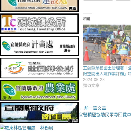
相關
宜蘭縣榮獲國土管理署「
限空間出入坑作業評鑑」
2024-05-28
類似文章
文
← 前一篇文章
上
宜警積極協助民眾尋回愛
章
一
導
篇