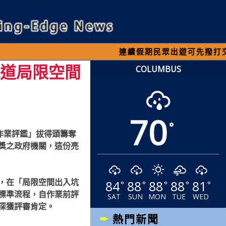
連續假期民眾出遊可先撥打交通 「19
水道局限空間
COLUMBUS
70
°
作業評鑑」拔得頭籌奪
獎之政府機關，這份亮
84
88
88
88
81
，在「局限空間出入坑
°
°
°
°
°
標準流程，自作業前評
SAT
SUN
MON
TUE
WED
深獲評審肯定。
熱門新聞