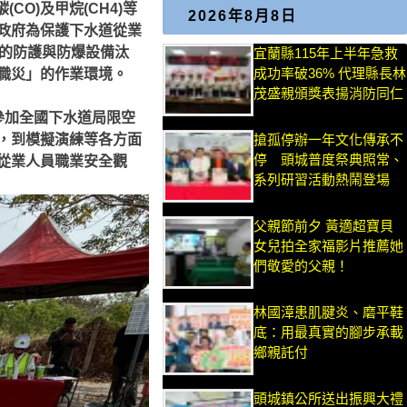
O)及甲烷(CH4)等
2026年8月8日
政府為保護下水道從業
準的防護與防爆設備汰
宜蘭縣115年上半年急救
成功率破36% 代理縣長林
職災」的作業環境。
茂盛親頒獎表揚消防同仁
參加全國下水道局限空
，到模擬演練等各方面
搶孤停辦一年文化傳承不
停 頭城普度祭典照常、
從業人員職業安全觀
系列研習活動熱鬧登場
父親節前夕 黃適超寶貝
女兒拍全家福影片推薦她
們敬愛的父親！
林國漳患肌腱炎、磨平鞋
底：用最真實的腳步承載
鄉親託付
頭城鎮公所送出振興大禮