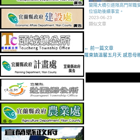
蘭陽大橋引道限高門架職
位協助後續事宜。
2023-06-23
類似文章
文
← 前一篇文章
上
羅東鎮溫馨五月天 感恩母
章
一
導
篇
文
覽
章：