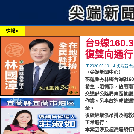
快報 »
台9線16
復雙向通行
Posted
Autor
2026-05-10
尖端新聞
on
（尖端新聞中心）
花蓮縣秀林鄉台9線16
發生卡阻情形，佔用南
交通部公路局東區養護
作業。另事故造成載運
全。
後續經增派吊掛及拖救
正常通行。
本案因涉及超高違規行