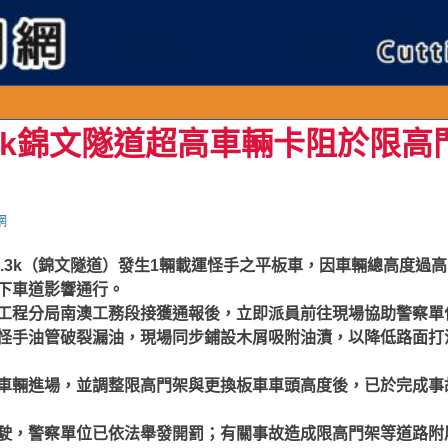
0.3k錦文隧道超高車輛卡阻於限
網
0.3k（錦文隧道）發生1輛載運怪手之平板車，因車輛總高度過
下車道影響通行。
工程分局南澳工務段接獲通報後，立即派員前往現場協助警察單
怪手油管破裂漏油，現場同步鋪設木屑吸附油漬，以降低路面打
車輛進場，並調整限高門架與更換板車車頭高度後，已於完成事
駛，警察單位已依法舉發開罰；有關事故造成限高門架等道路附