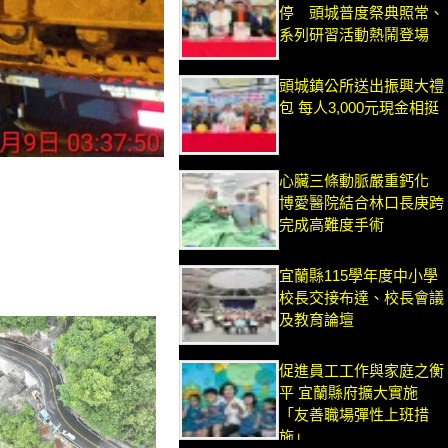
停 頭城普度祭典照常、
系列研習活動熱鬧登場
頭城鎮公所送出振興大禮
包 每人3,000元現金相挺
心臟三條動脈嚴重鈣化
博愛醫院結合林口長庚跨
完成高難度手術
宜蘭縣115學年度中小學
校長交接布達、校長會議
及教育論壇
促進員工工作與家庭之衡
平 宜蘭縣府擴大實施
「友善職場彈性上班措
施」