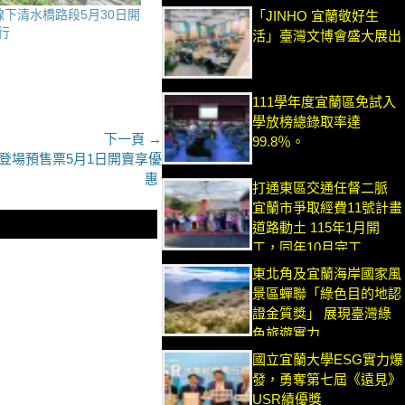
線下清水橋路段5月30日開
「JINHO 宜蘭敬好生
行
活」臺灣文博會盛大展出
111學年度宜蘭區免試入
學放榜總錄取率達
下一頁 →
99.8％。
日登場預售票5月1日開賣享優
惠
打通東區交通任督二脈
宜蘭市爭取經費11號計畫
道路動土 115年1月開
工，同年10月完工
東北角及宜蘭海岸國家風
景區蟬聯「綠色目的地認
證金質獎」 展現臺灣綠
色旅遊實力
國立宜蘭大學ESG實力爆
發，勇奪第七屆《遠見》
USR績優獎