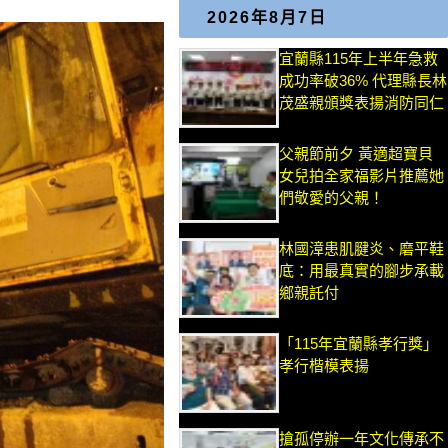
2026年8月7日
宜蘭縣115年上半年急救
成功率破36% 代理縣長林
茂盛親頒獎表揚消防同仁
父親節前夕 黃適超寶貝
女兒拍全家福影片推薦她
們敬愛的父親！
林國漳患肌腱炎、磨平鞋
底：用最真實的腳步承載
鄉親託付
「115年宜蘭縣孝行獎」
孝行楷模表揚
搶孤停辦一年文化傳承不