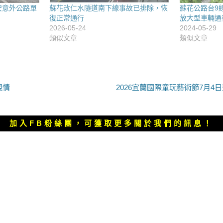
安意外公路單
蘇花改仁水隧道南下線事故已排除，恢
蘇花公路台9
復正常通行
放大型車輛通
2026-05-24
2024-05-29
類似文章
類似文章
下
親情
2026宜蘭國際童玩藝術節7月4
一
篇
文
加入FB粉絲團，可獲取更多關於我們的訊息！
章：