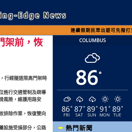
連續假期民眾出遊可先撥打交通 「196
高門架前，恢
COLUMBUS
86
°
高，行經隧道限高門架時
位進行交通管制及疏導
滑風險，維護用路安
86
87
89
91
89
°
°
°
°
°
故排除作業，恢復雙向
FRI
SAT
SUN
MON
TUE
熱門新聞
屬設施受損部分，公路